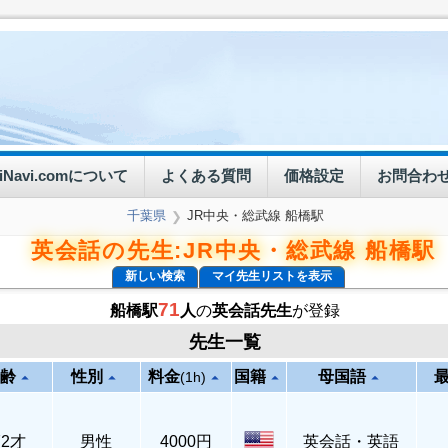
eiNavi.comについて
よくある質問
価格設定
お問合わ
千葉県
JR中央・総武線 船橋駅
❯
英会話の先生:JR中央・総武線 船橋駅
新しい検索
マイ先生リストを表示
71
船橋駅
人
の
英会話先生
が登録
先生一覧
齢
性別
料金
国籍
母国語
arrow_drop_up
arrow_drop_up
arrow_drop_up
arrow_drop_up
arrow_drop_up
(1h)
72才
男性
4000円
英会話・英語