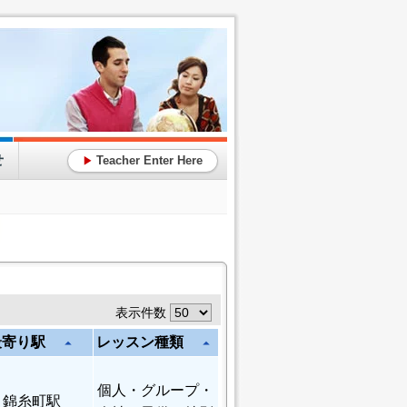
せ
Teacher Enter Here
▶
表示件数
最寄り駅
レッスン種類
arrow_drop_up
arrow_drop_up
個人
・グループ・
錦糸町駅