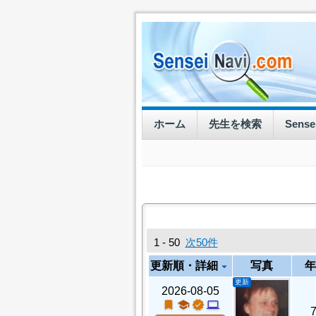
ホーム
先生を検索
Sens
1 - 50
次50件
更新順・詳細
写真
年
arrow_drop_down
更新
2026-08-05
turned_in
school
verified
computer