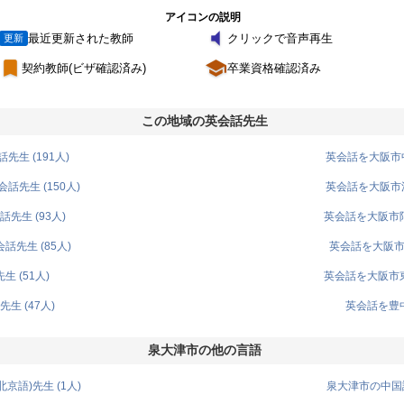
アイコンの説明
volume_mute
最近更新された教師
クリックで音声再生
更新
turned_in
school
契約教師(ビザ確認済み)
卒業資格確認済み
この地域の英会話先生
生 (191人)
英会話を大阪市中
先生 (150人)
英会話を大阪市浪
先生 (93人)
英会話を大阪市阿
先生 (85人)
英会話を大阪市淀
 (51人)
英会話を大阪市東
生 (47人)
英会話を豊中
泉大津市の他の言語
語)先生 (1人)
泉大津市の中国語