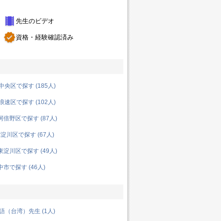
theaters
先生のビデオ
verified
資格・経験確認済み
央区で探す (185人)
速区で探す (102人)
倍野区で探す (87人)
川区で探す (67人)
淀川区で探す (49人)
市で探す (46人)
（台湾）先生 (1人)