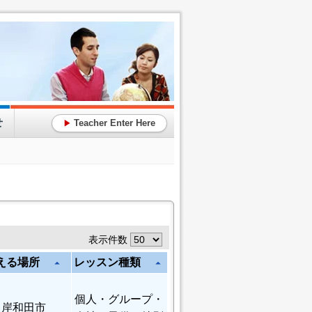
せ
Teacher Enter Here
▶
表示件数
える場所
レッスン種類
arrow_drop_up
arrow_drop_up
個人
・グループ・
岸和田市