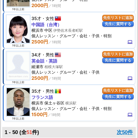
2000円
1年以上前
35才
女性
先生リストに追加
先生に質問する
中国語（台湾）
横浜市 中区
伊勢佐木長者町駅
個人
レッスン
・グループ・会社・子供・特別
2500円
computer
1年以上前
34才
男性
先生リストに追加
先生に質問する
英会話・英語
綾瀬市
相模大塚駅
個人
レッスン
・グループ・会社・子供
2500円
computer
1年以上前
35才
男性
先生リストに追加
先生に質問する
フランス語
横浜市 保土ヶ谷区
横浜駅
個人
レッスン
・グループ・会社・子供・特別
1500円
computer
1年以上前
1 - 50 (全
51
件)
次50件