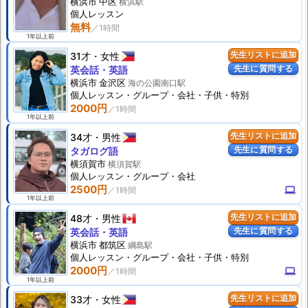
横浜市 中区
横浜駅
個人
レッスン
無料
1年以上前
31才
女性
先生リストに追加
先生に質問する
英会話・英語
横浜市 金沢区
海の公園南口駅
個人
レッスン
・グループ・会社・子供・特別
2000円
1年以上前
34才
男性
先生リストに追加
先生に質問する
タガログ語
横須賀市
横須賀駅
個人
レッスン
・グループ・会社
2500円
computer
1年以上前
48才
男性
先生リストに追加
先生に質問する
英会話・英語
横浜市 都筑区
綱島駅
個人
レッスン
・グループ・会社・子供・特別
2000円
computer
1年以上前
33才
女性
先生リストに追加