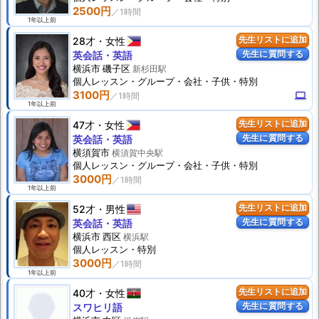
2500円
1年以上前
28才
女性
先生リストに追加
先生に質問する
英会話・英語
横浜市 磯子区
新杉田駅
個人
レッスン
・グループ・会社・子供・特別
3100円
computer
1年以上前
47才
女性
先生リストに追加
先生に質問する
英会話・英語
横須賀市
横須賀中央駅
個人
レッスン
・グループ・会社・子供・特別
3000円
1年以上前
52才
男性
先生リストに追加
先生に質問する
英会話・英語
横浜市 西区
横浜駅
個人
レッスン
・特別
3000円
1年以上前
40才
女性
先生リストに追加
先生に質問する
スワヒリ語