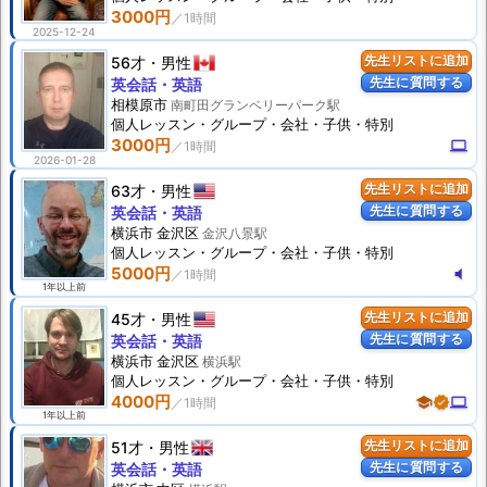
3000円
2025-12-24
56才
男性
先生リストに追加
先生に質問する
英会話・英語
相模原市
南町田グランベリーパーク駅
個人
レッスン
・グループ・会社・子供・特別
3000円
computer
2026-01-28
63才
男性
先生リストに追加
先生に質問する
英会話・英語
横浜市 金沢区
金沢八景駅
個人
レッスン
・グループ・会社・子供・特別
5000円
volume_mute
1年以上前
45才
男性
先生リストに追加
先生に質問する
英会話・英語
横浜市 金沢区
横浜駅
個人
レッスン
・グループ・会社・子供・特別
4000円
school
verified
computer
1年以上前
51才
男性
先生リストに追加
先生に質問する
英会話・英語