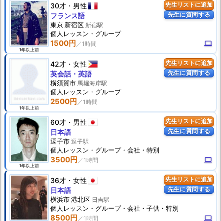
30才
男性
先生リストに追加
先生に質問する
フランス語
東京 新宿区
新宿駅
個人
レッスン
・グループ
1500円
computer
1年以上前
42才
女性
先生リストに追加
先生に質問する
英会話・英語
横須賀市
馬堀海岸駅
個人
レッスン
・グループ
2500円
1年以上前
60才
男性
先生リストに追加
先生に質問する
日本語
逗子市
逗子駅
個人
レッスン
・グループ・会社・特別
3500円
computer
1年以上前
36才
女性
先生リストに追加
先生に質問する
日本語
横浜市 港北区
日吉駅
個人
レッスン
・グループ・会社・子供・特別
8500円
computer