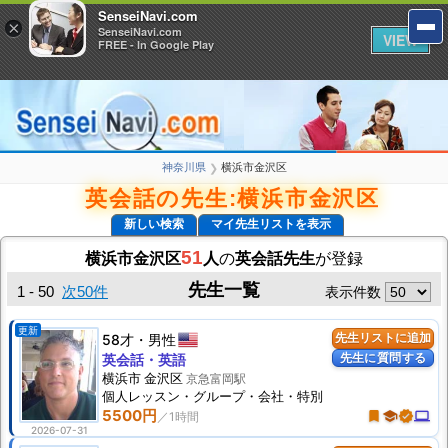
SenseiNavi.com
SenseiNavi.com
×
×
SenseiNavi.com
SenseiNavi.com
VIEW
VIEW
FREE - In Google Play
FREE - In Google Play
神奈川県
横浜市金沢区
❯
英会話の先生:横浜市金沢区
新しい検索
マイ先生リストを表示
51
横浜市金沢区
人
の
英会話先生
が登録
先生一覧
1 - 50
次50件
表示件数
更新
58才
男性
先生リストに追加
先生に質問する
英会話・英語
横浜市 金沢区
京急富岡駅
個人
レッスン
・グループ・会社・特別
5500円
turned_in
school
verified
computer
2026-07-31