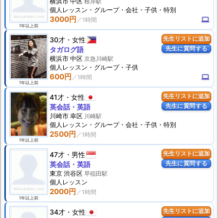
横浜市 中区
根岸駅
個人
レッスン
・グループ・会社・子供・特別
3000円
computer
1年以上前
30才
女性
先生リストに追加
先生に質問する
タガログ語
横浜市 中区
京急川崎駅
個人
レッスン
・グループ・子供
600円
computer
1年以上前
41才
女性
先生リストに追加
先生に質問する
英会話・英語
川崎市 幸区
川崎駅
個人
レッスン
・グループ・会社・子供・特別
2500円
1年以上前
47才
男性
先生リストに追加
先生に質問する
英会話・英語
東京 渋谷区
早稲田駅
個人
レッスン
2000円
1年以上前
34才
女性
先生リストに追加