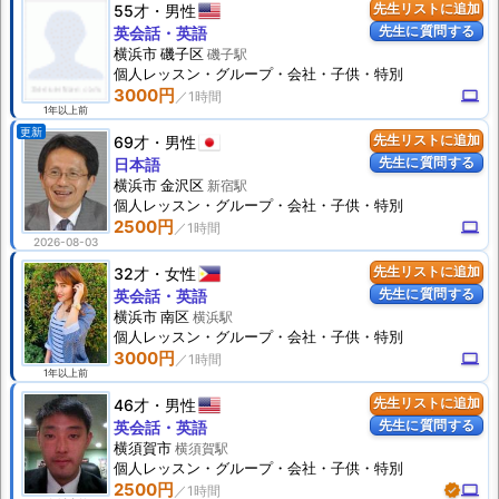
55才
男性
先生リストに追加
先生に質問する
英会話・英語
横浜市 磯子区
磯子駅
個人
レッスン
・グループ・会社・子供・特別
3000円
computer
1年以上前
更新
69才
男性
先生リストに追加
先生に質問する
日本語
横浜市 金沢区
新宿駅
個人
レッスン
・グループ・会社・子供・特別
2500円
computer
2026-08-03
32才
女性
先生リストに追加
先生に質問する
英会話・英語
横浜市 南区
横浜駅
個人
レッスン
・グループ・会社・子供・特別
3000円
computer
1年以上前
46才
男性
先生リストに追加
先生に質問する
英会話・英語
横須賀市
横須賀駅
個人
レッスン
・グループ・会社・子供・特別
2500円
verified
computer