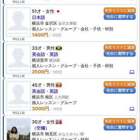
1年以上前
51才
女性
先生リストに追加
先生に質問する
日本語
横浜市 金沢区
金沢文庫駅
個人
レッスン
・グループ・会社・子供・特別
1400円
1年以上前
33才
男性
先生リストに追加
先生に質問する
英会話・英語
横須賀市
横浜駅
個人
レッスン
・グループ・会社・子供・特別
2500円
computer
1年以上前
45才
男性
先生リストに追加
先生に質問する
英会話・英語
横浜市 南区
上大岡駅
個人
レッスン
・グループ
3000円
computer
1年以上前
30才
女性
先生リストに追加
先生に質問する
（空欄）
横浜市 鶴見区
みなとみらい駅
個人
レッスン
・グループ・特別