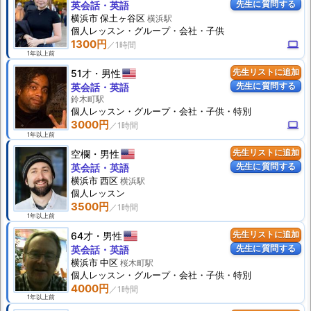
先生に質問する
英会話・英語
横浜市 保土ヶ谷区
横浜駅
個人
レッスン
・グループ・会社・子供
1300円
computer
1年以上前
51才
男性
先生リストに追加
先生に質問する
英会話・英語
鈴木町駅
個人
レッスン
・グループ・会社・子供・特別
3000円
computer
1年以上前
空欄
男性
先生リストに追加
先生に質問する
英会話・英語
横浜市 西区
横浜駅
個人
レッスン
3500円
1年以上前
64才
男性
先生リストに追加
先生に質問する
英会話・英語
横浜市 中区
桜木町駅
個人
レッスン
・グループ・会社・子供・特別
4000円
1年以上前