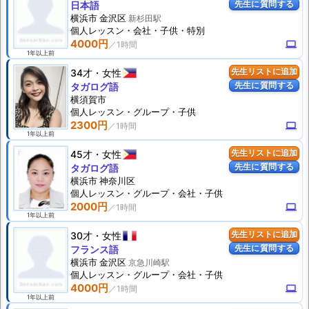
先生に質問する
日本語
横浜市 金沢区
新杉田駅
個人
レッスン
・会社・子供・特別
4000円
computer
1年以上前
34才
女性
先生リストに追加
先生に質問する
タガログ語
横須賀市
個人
レッスン
・グループ・子供
2300円
computer
1年以上前
45才
女性
先生リストに追加
先生に質問する
タガログ語
横浜市 神奈川区
個人
レッスン
・グループ・会社・子供
2000円
computer
1年以上前
30才
女性
先生リストに追加
先生に質問する
フランス語
横浜市 金沢区
京急川崎駅
個人
レッスン
・グループ・会社・子供
4000円
computer
1年以上前