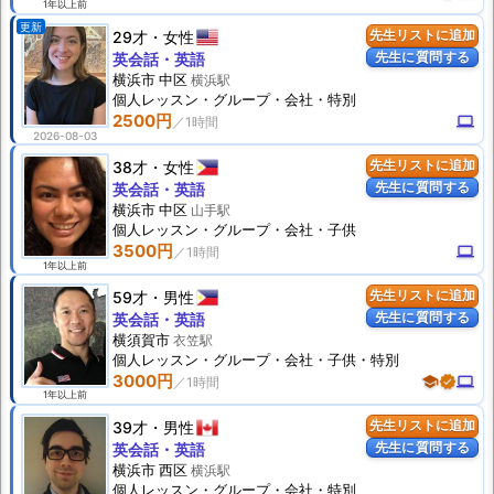
1年以上前
更新
29才
女性
先生リストに追加
先生に質問する
英会話・英語
横浜市 中区
横浜駅
個人
レッスン
・グループ・会社・特別
2500円
computer
2026-08-03
38才
女性
先生リストに追加
先生に質問する
英会話・英語
横浜市 中区
山手駅
個人
レッスン
・グループ・会社・子供
3500円
computer
1年以上前
59才
男性
先生リストに追加
先生に質問する
英会話・英語
横須賀市
衣笠駅
個人
レッスン
・グループ・会社・子供・特別
3000円
school
verified
computer
1年以上前
39才
男性
先生リストに追加
先生に質問する
英会話・英語
横浜市 西区
横浜駅
個人
レッスン
・グループ・会社・特別