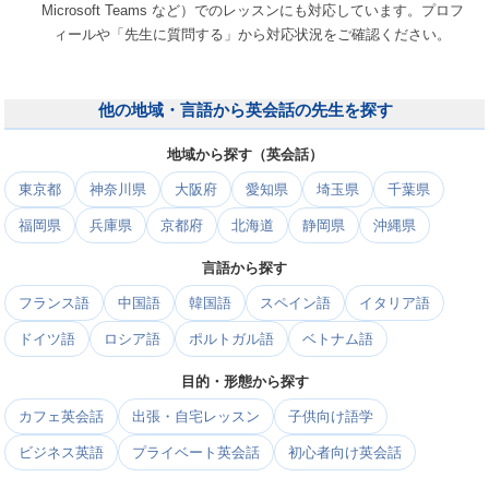
Microsoft Teams など）でのレッスンにも対応しています。プロフ
ィールや「先生に質問する」から対応状況をご確認ください。
他の地域・言語から英会話の先生を探す
地域から探す（英会話）
東京都
神奈川県
大阪府
愛知県
埼玉県
千葉県
福岡県
兵庫県
京都府
北海道
静岡県
沖縄県
言語から探す
フランス語
中国語
韓国語
スペイン語
イタリア語
ドイツ語
ロシア語
ポルトガル語
ベトナム語
目的・形態から探す
カフェ英会話
出張・自宅レッスン
子供向け語学
ビジネス英語
プライベート英会話
初心者向け英会話