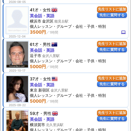
2026-08-05
41才
女性
先生リストに追加
先生に質問する
英会話・英語
横浜市 金沢区
能見台駅
個人
レッスン
・グループ・会社・子供・特別
3500円
computer
2025-12-04
61才
男性
先生リストに追加
先生に質問する
英会話・英語
逗子市
金沢八景駅
個人
レッスン
・グループ・会社・子供・特別
5000円
2025-10-17
37才
女性
先生リストに追加
先生に質問する
英会話・英語
東京 新宿区
金沢八景駅
個人
レッスン
・グループ・会社・子供・特別
5000円
2025-09-22
59才
男性
先生リストに追加
先生に質問する
英会話・英語
横須賀市
北久里浜駅
個人
レッスン
・グループ・会社・子供・特別