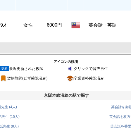
49才
女性
6000円
英会話・英語
アイコンの説明
volume_mute
最近更新された教師
クリックで音声再生
更新
turned_in
school
契約教師(ビザ確認済み)
卒業資格確認済み
京阪本線沿線の駅で探す
生 (4人)
英会話を御殿
生 (15人)
英会話を枚方公
先生 (8人)
英会話を香里園