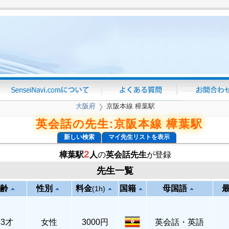
大阪府
京阪本線 樟葉駅
❯
英会話の先生:京阪本線 樟葉駅
新しい検索
マイ先生リストを表示
2
樟葉駅
人
の
英会話先生
が登録
先生一覧
齢
性別
料金
国籍
母国語
arrow_drop_up
arrow_drop_up
arrow_drop_up
arrow_drop_up
arrow_drop_up
(1h)
33才
女性
3000円
英会話・英語