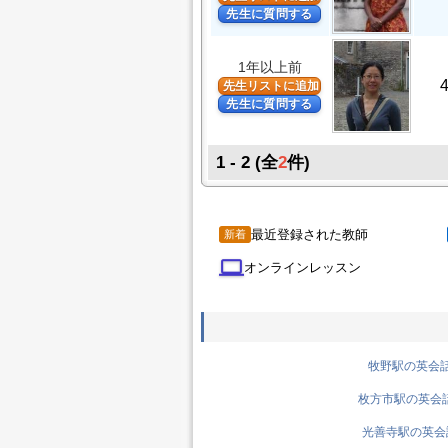
先生に質問する
1年以上前
先生リストに追加
先生に質問する
1 - 2 (全
2
件)
最近登録された教師
新着
computer
オンラインレッスン
牧野駅の英会話先
枚方市駅の英会話先
光善寺駅の英会話