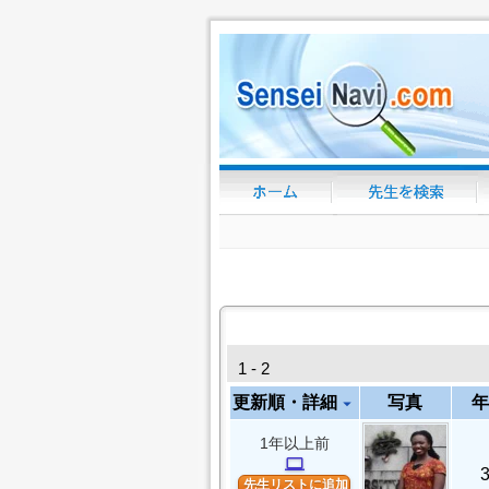
1 - 2
更新順・詳細
写真
年
arrow_drop_down
1年以上前
computer
先生リストに追加