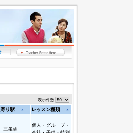
表示件数
最寄り駅
レッスン種類
arrow_drop_up
arrow_drop_up
個人
・グループ・
三条駅
会社・子供・特別