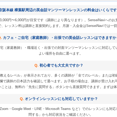
京阪本線 樟葉駅周辺の英会話マンツーマンレッスンの料金はいくらです
,000円〜6,000円が目安です（講師により異なります）。SenseiNavi
 円）で、レッスン料は講師と直接契約します。月謝・入会金はSenseiNaviでは
カフェ・ご自宅（家庭教師）・出張での英会話レッスンはできますか
宅（家庭教師）・職場近く・出張での対面マンツーマンレッスンに対応して
よい場所を自由に選べます。
初心者でも大丈夫ですか？
教えるレベル」が表示されており、多くの講師が「全てのレベル」または初
欄で講師の日本語力を確認して選べます。お子様の場合は、講師が受け入れ
いことは、無料の「先生に質問する」ボタンから直接質問できます。まずは体
オンラインレッスンにも対応していますか？
m・Google Meet・LINE・Microsoft Teams など）でのレッス
問する」から対応状況をご確認ください。