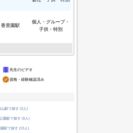
個人
・グループ・
香里園駅
子供・特別
theaters
先生のビデオ
verified
資格・経験確認済み
山駅で探す (3人)
園駅で探す (9人)
駅で探す (15人)