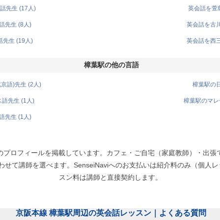
先生 (17人)
英会話を萱島
先生 (8人)
英会話を古川
生 (19人)
英会話を西三
樟葉駅の他の言語
語)先生 (2人)
樟葉駅の日
先生 (1人)
樟葉駅のマレー
先生 (1人)
人のプロフィールを掲載しています。カフェ・ご自宅（家庭教師）・出張
て講師を選べます。SenseiNaviへのお支払いは紹介料のみ（個人レッス
スン料は講師と直接契約します。
京阪本線 樟葉駅周辺の英会話レッスン｜よくある質問