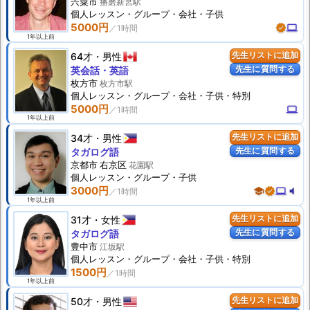
宍粟市
播磨新宮駅
個人
レッスン
・グループ・会社・子供
5000円
verified
computer
1年以上前
64才
男性
先生リストに追加
先生に質問する
英会話・英語
枚方市
枚方市駅
個人
レッスン
・グループ・会社・子供・特別
5000円
computer
1年以上前
34才
男性
先生リストに追加
先生に質問する
タガログ語
京都市 右京区
花園駅
個人
レッスン
・グループ・子供
3000円
school
verified
computer
volume_mute
1年以上前
31才
女性
先生リストに追加
先生に質問する
タガログ語
豊中市
江坂駅
個人
レッスン
・グループ・会社・子供・特別
1500円
1年以上前
50才
男性
先生リストに追加