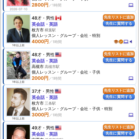
2800円
computer
2026-07-10
48才
男性
先生リストに追加
先生に質問する
英会話・英語
枚方市
樟葉駅
個人
レッスン
・グループ・会社・特別
4000円
school
verified
computer
volume_mute
1年以上前
48才
男性
先生リストに追加
先生に質問する
英会話・英語
高槻市
高槻市駅
個人
レッスン
・グループ・会社・子供
2000円
computer
1年以上前
37才
男性
先生リストに追加
先生に質問する
英会話・英語
枚方市
三条駅
個人
レッスン
・グループ・会社・子供・特別
3000円
computer
1年以上前
49才
男性
先生リストに追加
先生に質問する
英会話・英語