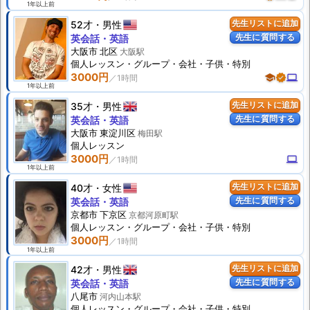
1年以上前
52才
男性
先生リストに追加
先生に質問する
英会話・英語
大阪市 北区
大阪駅
個人
レッスン
・グループ・会社・子供・特別
3000円
school
verified
computer
1年以上前
35才
男性
先生リストに追加
先生に質問する
英会話・英語
大阪市 東淀川区
梅田駅
個人
レッスン
3000円
computer
1年以上前
40才
女性
先生リストに追加
先生に質問する
英会話・英語
京都市 下京区
京都河原町駅
個人
レッスン
・グループ・会社・子供・特別
3000円
1年以上前
42才
男性
先生リストに追加
先生に質問する
英会話・英語
八尾市
河内山本駅
個人
レッスン
・グループ・会社・子供・特別