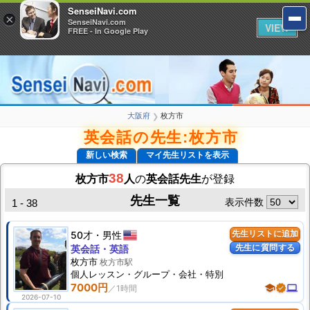
SenseiNavi.com
SenseiNavi.com
×
×
SenseiNavi.com
SenseiNavi.com
VIEW
VIEW
FREE - In Google Play
FREE - In Google Play
大阪府
枚方市
❯
英会話の先生:枚方市
新しい検索
マイ先生リストを表示
38
枚方市
人
の
英会話先生
が登録
先生一覧
表示件数
1 - 38
50才
男性
先生リストに追加
先生に質問する
英会話・英語
枚方市
枚方市駅
個人
レッスン
・グループ・会社・特別
7000円
school
verified
computer
2026-07-10