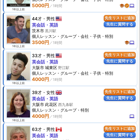
5000円
school
verified
computer
1年以上前
44才
男性
先生リストに追加
先生に質問する
英会話・英語
茨木市
黒川駅
個人
レッスン
・グループ・会社・子供・特別
3500円
school
computer
1年以上前
33才
男性
先生リストに追加
先生に質問する
英会話・英語
大阪市 城東区
野江駅
個人
レッスン
・グループ・会社・子供・特別
4000円
1年以上前
39才
女性
先生リストに追加
先生に質問する
英会話・英語
大阪市 此花区
西九条駅
個人
レッスン
・グループ・特別
4000円
computer
1年以上前
63才
男性
先生リストに追加
先生に質問する
英会話・英語