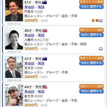
51才
男性
先生リストに追加
先生に質問する
英会話・英語
門真市
大日駅
個人
レッスン
・グループ・会社・子供
3000円
turned_in
school
computer
2026-07-22
46才
男性
先生リストに追加
先生に質問する
英会話・英語
八幡市
松井山手駅
個人
レッスン
・グループ・会社・子供・特別
3000円
computer
2026-07-25
47才
男性
先生リストに追加
先生に質問する
英会話・英語
茨木市
京都駅
個人
レッスン
・グループ・子供
3000円
2026-04-09
44才
男性
先生リストに追加
先生に質問する
英会話・英語
枚方市
樟葉駅
個人
レッスン
・グループ・会社・子供
2000円