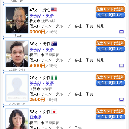
1年以上前
47才
男性
先生リストに追加
先生に質問する
英会話・英語
枚方市
淀屋橋駅
個人
レッスン
・グループ・会社・子供・特別
3000円
computer
1年以上前
39才
男性
先生リストに追加
先生に質問する
英会話・英語
寝屋川市
香里園駅
個人
レッスン
・グループ・会社・子供・特別
4000円
computer
2025-10-18
29才
女性
先生リストに追加
先生に質問する
英会話・英語
大津市
大阪駅
個人
レッスン
・グループ・会社・子供
2500円
computer
2026-06-05
58才
女性
先生リストに追加
先生に質問する
日本語
寝屋川市
香里園駅
個人
レッスン
・グループ・子供