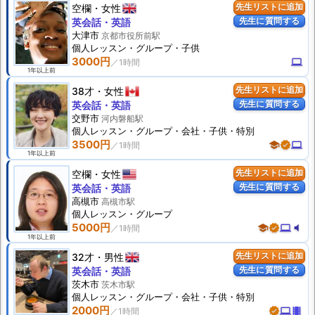
空欄
女性
先生リストに追加
先生に質問する
英会話・英語
大津市
京都市役所前駅
個人
レッスン
・グループ・子供
3000円
computer
1年以上前
38才
女性
先生リストに追加
先生に質問する
英会話・英語
交野市
河内磐船駅
個人
レッスン
・グループ・会社・子供・特別
3500円
school
verified
computer
1年以上前
空欄
女性
先生リストに追加
先生に質問する
英会話・英語
高槻市
高槻市駅
個人
レッスン
・グループ
5000円
school
verified
computer
volume_mute
1年以上前
32才
男性
先生リストに追加
先生に質問する
英会話・英語
茨木市
茨木市駅
個人
レッスン
・グループ・会社・子供・特別
2000円
verified
computer
theaters