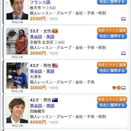
先生に質問する
フランス語
枚方市
中之島駅
個人
レッスン
・グループ・会社・子供・特別
2500円
computer
1年以上前
33才
女性
先生リストに追加
先生に質問する
英会話・英語
京都市 左京区
三条駅
個人
レッスン
・グループ・会社・子供・特別
3000円
computer
1年以上前
43才
男性
先生リストに追加
先生に質問する
英会話・英語
大津市
個人
レッスン
・グループ・会社・子供
3000円
school
verified
computer
1年以上前
42才
男性
先生リストに追加
先生に質問する
英会話・英語
四條畷市
個人
レッスン
・グループ・会社・子供・特別
4000円
1年以上前