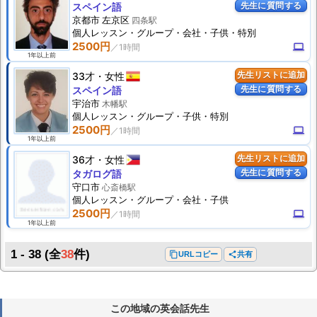
先生に質問する
スペイン語
京都市 左京区
四条駅
個人
レッスン
・グループ・会社・子供・特別
2500円
computer
1年以上前
33才
女性
先生リストに追加
先生に質問する
スペイン語
宇治市
木幡駅
個人
レッスン
・グループ・子供・特別
2500円
computer
1年以上前
36才
女性
先生リストに追加
先生に質問する
タガログ語
守口市
心斎橋駅
個人
レッスン
・グループ・会社・子供
2500円
computer
1年以上前
1 - 38
(全
38
件)
content_copy
URLコピー
share
共有
この地域の英会話先生