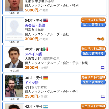
京都市 中京区
四条駅
個人
レッスン
・グループ・会社・特別
5000円
1年以上前
54才
男性
先生リストに追加
先生に質問する
英会話・英語
門真市
京橋駅
個人
レッスン
・グループ・会社
3000円
school
verified
1年以上前
40才
男性
先生リストに追加
先生に質問する
スペイン語
大阪市 北区
川西能勢口駅
個人
レッスン
・グループ・会社・子供・特別
2500円
computer
1年以上前
36才
男性
先生リストに追加
先生に質問する
ドイツ語
守口市
守口市駅
個人
レッスン
・グループ・会社・子供
2500円
computer
1年以上前
42才
男性
先生リストに追加