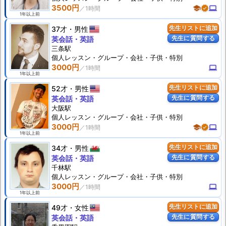
3500円
school
verified
computer
1年以上前
37才
男性
先生リストに追加
先生に質問する
英会話・英語
三条駅
個人
レッスン
・グループ・会社・子供・特別
3000円
computer
1年以上前
52才
男性
先生リストに追加
先生に質問する
英会話・英語
大阪駅
個人
レッスン
・グループ・会社・子供・特別
3000円
school
verified
computer
1年以上前
34才
男性
先生リストに追加
先生に質問する
英会話・英語
千林駅
個人
レッスン
・グループ・会社・子供・特別
3000円
computer
1年以上前
49才
女性
先生リストに追加
先生に質問する
英会話・英語