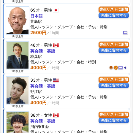
1年以上前
69才
男性
先生リストに追加
先生に質問する
日本語
萱島駅
個人
レッスン
・グループ・会社・子供・特別
2500円
computer
1年以上前
48才
男性
先生リストに追加
先生に質問する
英会話・英語
樟葉駅
個人
レッスン
・グループ・会社・特別
4000円
school
verified
computer
volume_mute
1年以上前
33才
男性
先生リストに追加
先生に質問する
英会話・英語
野江駅
個人
レッスン
・グループ・会社・子供・特別
4000円
1年以上前
38才
女性
先生リストに追加
先生に質問する
英会話・英語
河内磐船駅
個人
レッスン
・グループ・会社・子供・特別