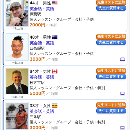
44才
男性
先生リストに追加
先生に質問する
英会話・英語
樟葉駅
個人
レッスン
・グループ・会社・子供
2000円
1年以上前
48才
男性
先生リストに追加
先生に質問する
英会話・英語
四条畷駅
個人
レッスン
・グループ・会社・子供
3000円
computer
1年以上前
64才
男性
先生リストに追加
先生に質問する
英会話・英語
枚方市駅
個人
レッスン
・グループ・会社・子供・特別
5000円
computer
1年以上前
33才
女性
先生リストに追加
先生に質問する
英会話・英語
三条駅
個人
レッスン
・グループ・会社・子供・特別
3000円
computer