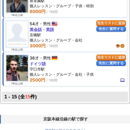
香里園駅
個人
レッスン
・グループ・子供・特別
6000円
1年以上前
54才
男性
先生リストに追加
先生に質問する
英会話・英語
京橋駅
個人
レッスン
・グループ・会社
3000円
school
verified
1年以上前
36才
男性
先生リストに追加
先生に質問する
ドイツ語
守口市駅
個人
レッスン
・グループ・会社・子供
2500円
computer
1年以上前
1 - 15 (全
15
件)
京阪本線沿線の駅で探す