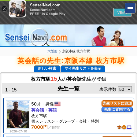
SenseiNavi.com
SenseiNavi.com
×
×
SenseiNavi.com
SenseiNavi.com
VIEW
VIEW
FREE - In Google Play
FREE - In Google Play
大阪府
京阪本線 枚方市駅
❯
英会話の先生:京阪本線 枚方市駅
新しい検索
マイ先生リストを表示
15
枚方市駅
人
の
英会話先生
が登録
先生一覧
表示件数
1 - 15
50才
男性
先生リストに追加
先生に質問する
英会話・英語
枚方市駅
個人
レッスン
・グループ・会社・特別
7000円
school
verified
computer
2026-07-10