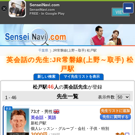
SenseiNavi.com
SenseiNavi.com
×
×
SenseiNavi.com
SenseiNavi.com
VIEW
VIEW
FREE - In Google Play
FREE - In Google Play
千葉県
JR常磐線(上野～取手) 松戸駅
❯
英会話の先生:JR常磐線(上野～取手) 松
戸駅
新しい検索
マイ先生リストを表示
46
松戸駅
人
の
英会話先生
が登録
先生一覧
表示件数
1 - 46
更新
73才
男性
先生リストに追加
先生に質問する
英会話・英語
新松戸駅
個人
レッスン
・グループ・会社・子供・特別
3000円
school
verified
computer