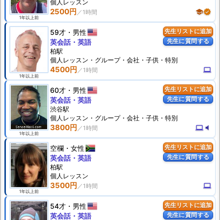
個人
レッスン
2500円
school
verified
1年以上前
59才
男性
先生リストに追加
先生に質問する
英会話・英語
柏駅
個人
レッスン
・グループ・会社・子供・特別
4500円
computer
1年以上前
60才
男性
先生リストに追加
先生に質問する
英会話・英語
渋谷駅
個人
レッスン
・グループ・会社・子供・特別
3800円
computer
volume_mute
1年以上前
空欄
女性
先生リストに追加
先生に質問する
英会話・英語
柏駅
個人
レッスン
3500円
computer
1年以上前
54才
男性
先生リストに追加
先生に質問する
英会話・英語