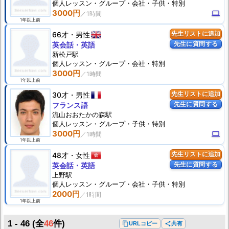
個人
レッスン
・グループ・会社・子供・特別
3000円
computer
1年以上前
66才
男性
先生リストに追加
先生に質問する
英会話・英語
新松戸駅
個人
レッスン
・グループ・会社・特別
3000円
1年以上前
30才
男性
先生リストに追加
先生に質問する
フランス語
流山おおたかの森駅
個人
レッスン
・グループ・子供・特別
3000円
computer
1年以上前
48才
女性
先生リストに追加
先生に質問する
英会話・英語
上野駅
個人
レッスン
・グループ・会社・子供・特別
2000円
1年以上前
1 - 46
(全
46
件)
content_copy
URLコピー
share
共有