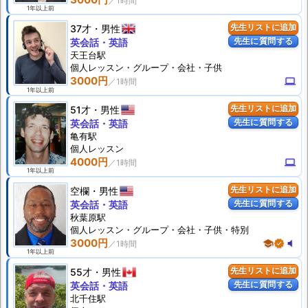
1年以上前
37才
男性
先生リストに追加
先生に質問する
英会話・英語
天王台駅
個人
レッスン
・グループ・会社・子供
3000円
computer
1年以上前
51才
男性
先生リストに追加
先生に質問する
英会話・英語
亀有駅
個人
レッスン
4000円
computer
1年以上前
空欄
男性
先生リストに追加
先生に質問する
英会話・英語
秋葉原駅
個人
レッスン
・グループ・会社・子供・特別
3000円
school
verified
volume_mute
1年以上前
55才
男性
先生リストに追加
先生に質問する
英会話・英語
北千住駅