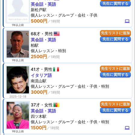
先生に質問する
英会話・英語
新松戸駅
個人
レッスン
・グループ・会社・子供
5000円
computer
1年以上前
68才
男性
先生リストに追加
先生に質問する
英会話・英語
柏駅
個人
レッスン
・特別
2500円
1年以上前
41才
男性
先生リストに追加
先生に質問する
イタリア語
南流山駅
個人
レッスン
・グループ・会社・子供・特別
3000円
2025-12-18
37才
女性
先生リストに追加
先生に質問する
英会話・英語
四ツ木駅
個人
レッスン
・グループ・会社・子供・特別
1500円
computer
1年以上前