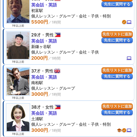
先生に質問する
英会話・英語
初富駅
個人
レッスン
・グループ・会社・子供・特別
5500円
verified
computer
1年以上前
29才
男性
先生リストに追加
先生に質問する
英会話・英語
新鎌ヶ谷駅
個人
レッスン
・グループ・会社・子供
2000円
computer
1年以上前
37才
男性
先生リストに追加
先生に質問する
英会話・英語
南柏駅
個人
レッスン
・グループ
3000円
1年以上前
38才
女性
先生リストに追加
先生に質問する
英会話・英語
土浦駅
個人
レッスン
・グループ・会社・子供・特別
3000円
school
verified
computer
1年以上前