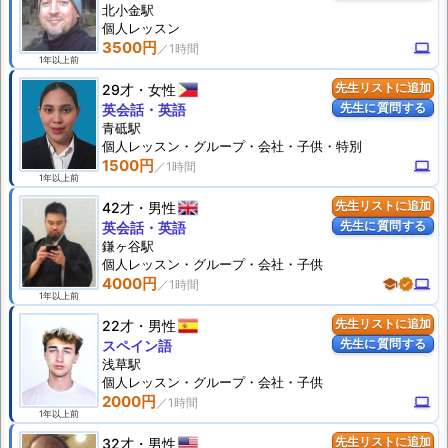
北小金駅
個人
レッスン
3500円
computer
1年以上前
29才
女性
先生リストに追加
先生に質問する
英会話・英語
青砥駅
個人
レッスン
・グループ・会社・子供・特別
1500円
computer
1年以上前
42才
男性
先生リストに追加
先生に質問する
英会話・英語
鎌ヶ谷駅
個人
レッスン
・グループ・会社・子供
4000円
school
verified
computer
1年以上前
22才
男性
先生リストに追加
先生に質問する
スペイン語
浅草駅
個人
レッスン
・グループ・会社・子供
2000円
computer
1年以上前
32才
男性
先生リストに追加