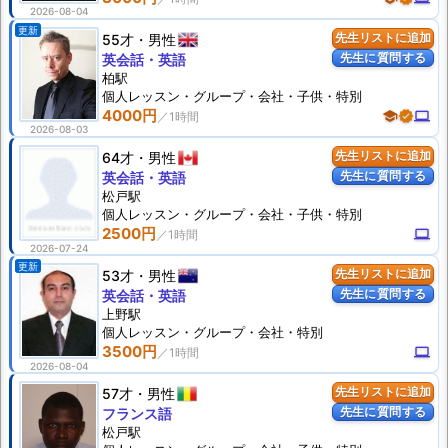
2026-08-04
更新
55才
男性
先生リストに追加
先生に質問する
英会話・英語
柏駅
個人
レッスン
・グループ・会社・子供・特別
4000円
school
verified
computer
2026-08-03
64才
男性
先生リストに追加
先生に質問する
英会話・英語
松戸駅
個人
レッスン
・グループ・会社・子供・特別
2500円
computer
2026-07-24
更新
53才
男性
先生リストに追加
先生に質問する
英会話・英語
上野駅
個人
レッスン
・グループ・会社・特別
3500円
computer
2026-08-04
57才
男性
先生リストに追加
先生に質問する
フランス語
松戸駅