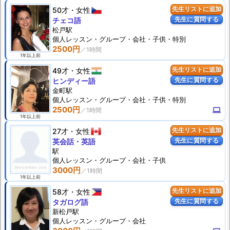
50才
女性
先生リストに追加
先生に質問する
チェコ語
松戸駅
個人
レッスン
・グループ・会社・子供・特別
2500円
1年以上前
49才
女性
先生リストに追加
先生に質問する
ヒンディー語
金町駅
個人
レッスン
・グループ・会社・子供・特別
2500円
computer
1年以上前
27才
女性
先生リストに追加
先生に質問する
英会話・英語
駅
個人
レッスン
・グループ・会社・子供
3000円
1年以上前
58才
女性
先生リストに追加
先生に質問する
タガログ語
新松戸駅
個人
レッスン
・グループ・会社