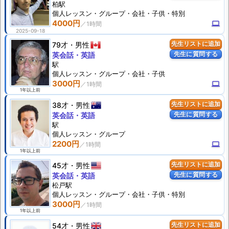
柏駅
個人
レッスン
・グループ・会社・子供・特別
4000円
computer
2025-09-18
79才
男性
先生リストに追加
先生に質問する
英会話・英語
駅
個人
レッスン
・グループ・会社・子供
3000円
computer
1年以上前
38才
男性
先生リストに追加
先生に質問する
英会話・英語
駅
個人
レッスン
・グループ
2200円
computer
1年以上前
45才
男性
先生リストに追加
先生に質問する
英会話・英語
松戸駅
個人
レッスン
・グループ・会社・子供・特別
3000円
1年以上前
54才
男性
先生リストに追加