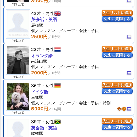
3000円
computer
1年以上前
43才
男性
先生リストに追加
先生に質問する
英会話・英語
馬橋駅
個人
レッスン
・グループ・会社・子供
2500円
computer
1年以上前
28才
男性
先生リストに追加
先生に質問する
オランダ語
南流山駅
個人
レッスン
・グループ・会社・子供
2000円
computer
1年以上前
36才
女性
先生リストに追加
先生に質問する
ドイツ語
三郷駅
個人
レッスン
・グループ・会社・子供・特別
5000円
school
verified
computer
1年以上前
39才
女性
先生リストに追加
先生に質問する
英会話・英語
船橋駅