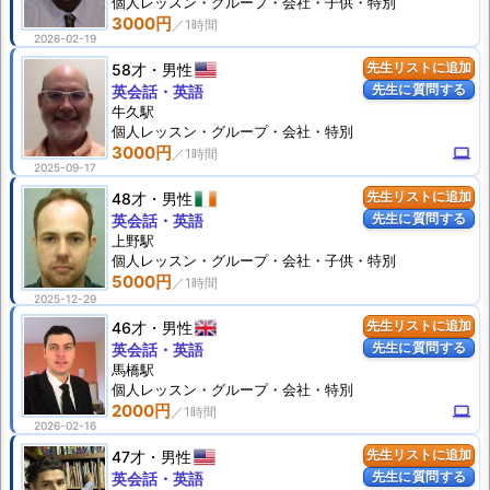
個人
レッスン
・グループ・会社・子供・特別
3000円
2026-02-19
58才
男性
先生リストに追加
先生に質問する
英会話・英語
牛久駅
個人
レッスン
・グループ・会社・特別
3000円
computer
2025-09-17
48才
男性
先生リストに追加
先生に質問する
英会話・英語
上野駅
個人
レッスン
・グループ・会社・子供・特別
5000円
2025-12-29
46才
男性
先生リストに追加
先生に質問する
英会話・英語
馬橋駅
個人
レッスン
・グループ・会社・特別
2000円
computer
2026-02-16
47才
男性
先生リストに追加
先生に質問する
英会話・英語