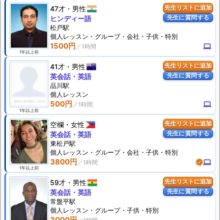
47才
男性
先生リストに追加
先生に質問する
ヒンディー語
松戸駅
個人
レッスン
・グループ・会社・子供・特別
1500円
computer
1年以上前
41才
男性
先生リストに追加
先生に質問する
英会話・英語
品川駅
個人
レッスン
500円
computer
1年以上前
空欄
女性
先生リストに追加
先生に質問する
英会話・英語
東松戸駅
個人
レッスン
・グループ・会社・子供・特別
3800円
verified
computer
1年以上前
59才
男性
先生リストに追加
先生に質問する
英会話・英語
常盤平駅
個人
レッスン
・グループ・子供・特別
3000円