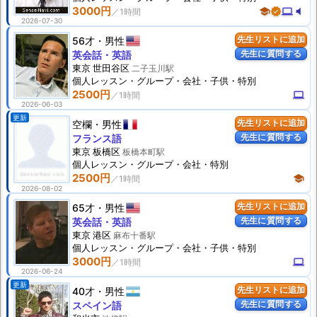
3000円
school
verified
computer
volume_mute
2026-07-30
56才
男性
先生リストに追加
先生に質問する
英会話・英語
東京 世田谷区
二子玉川駅
個人
レッスン
・グループ・会社・子供・特別
2500円
computer
2026-06-03
更新
空欄
男性
先生リストに追加
先生に質問する
フランス語
東京 板橋区
板橋本町駅
個人
レッスン
・グループ・会社・特別
2500円
school
2026-08-02
65才
男性
先生リストに追加
先生に質問する
英会話・英語
東京 港区
麻布十番駅
個人
レッスン
・グループ・会社・子供・特別
3000円
computer
2026-06-24
更新
40才
男性
先生リストに追加
先生に質問する
スペイン語