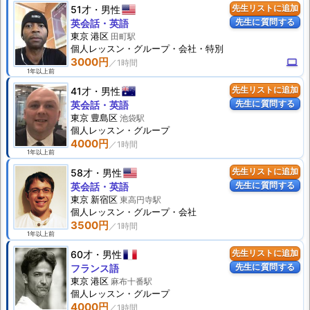
51才
男性
先生リストに追加
先生に質問する
英会話・英語
東京 港区
田町駅
個人
レッスン
・グループ・会社・特別
3000円
computer
1年以上前
41才
男性
先生リストに追加
先生に質問する
英会話・英語
東京 豊島区
池袋駅
個人
レッスン
・グループ
4000円
1年以上前
58才
男性
先生リストに追加
先生に質問する
英会話・英語
東京 新宿区
東高円寺駅
個人
レッスン
・グループ・会社
3500円
1年以上前
60才
男性
先生リストに追加
先生に質問する
フランス語
東京 港区
麻布十番駅
個人
レッスン
・グループ
4000円