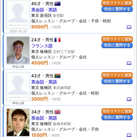
45才
男性
先生リストに追加
先生に質問する
英会話・英語
東京 新宿区
新宿駅
個人
レッスン
・グループ・会社・子供・特別
9000円
computer
2025-10-27
24才
男性
先生リストに追加
先生に質問する
フランス語
東京 板橋区
志村三丁目駅
個人
レッスン
・グループ・会社
4500円
computer
1年以上前
43才
男性
先生リストに追加
先生に質問する
英会話・英語
東京 板橋区
東武練馬駅
個人
レッスン
・グループ・会社・特別
2000円
computer
1年以上前
34才
男性
先生リストに追加
先生に質問する
英会話・英語
東京 板橋区
板橋本町駅
個人
レッスン
・グループ・会社・子供
1500円
computer