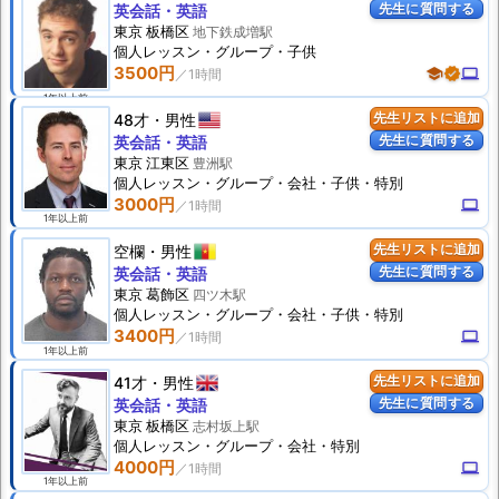
先生に質問する
英会話・英語
東京 板橋区
地下鉄成増駅
個人
レッスン
・グループ・子供
3500円
school
verified
computer
1年以上前
48才
男性
先生リストに追加
先生に質問する
英会話・英語
東京 江東区
豊洲駅
個人
レッスン
・グループ・会社・子供・特別
3000円
computer
1年以上前
空欄
男性
先生リストに追加
先生に質問する
英会話・英語
東京 葛飾区
四ツ木駅
個人
レッスン
・グループ・会社・子供・特別
3400円
computer
1年以上前
41才
男性
先生リストに追加
先生に質問する
英会話・英語
東京 板橋区
志村坂上駅
個人
レッスン
・グループ・会社・特別
4000円
computer
1年以上前