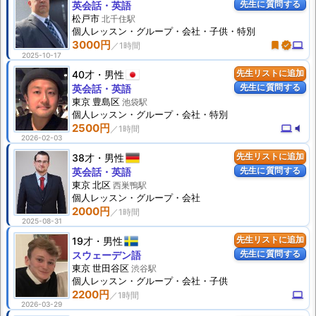
先生に質問する
英会話・英語
松戸市
北千住駅
個人
レッスン
・グループ・会社・子供・特別
3000円
turned_in
verified
computer
2025-10-17
40才
男性
先生リストに追加
先生に質問する
英会話・英語
東京 豊島区
池袋駅
個人
レッスン
・グループ・会社・特別
2500円
computer
volume_mute
2026-02-03
38才
男性
先生リストに追加
先生に質問する
英会話・英語
東京 北区
西巣鴨駅
個人
レッスン
・グループ・会社
2000円
2025-08-31
19才
男性
先生リストに追加
先生に質問する
スウェーデン語
東京 世田谷区
渋谷駅
個人
レッスン
・グループ・会社・子供
2200円
computer
2026-03-29