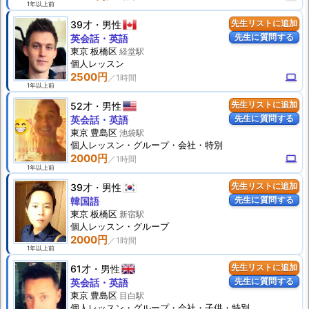
1年以上前
39才
男性
先生リストに追加
先生に質問する
英会話・英語
東京 板橋区
経堂駅
個人
レッスン
2500円
computer
1年以上前
52才
男性
先生リストに追加
先生に質問する
英会話・英語
東京 豊島区
池袋駅
個人
レッスン
・グループ・会社・特別
2000円
computer
1年以上前
39才
男性
先生リストに追加
先生に質問する
韓国語
東京 板橋区
新宿駅
個人
レッスン
・グループ
2000円
1年以上前
61才
男性
先生リストに追加
先生に質問する
英会話・英語
東京 豊島区
目白駅
個人
レッスン
・グループ・会社・子供・特別