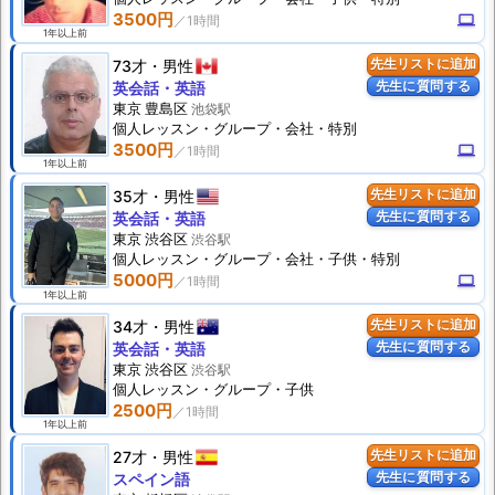
3500円
computer
1年以上前
73才
男性
先生リストに追加
先生に質問する
英会話・英語
東京 豊島区
池袋駅
個人
レッスン
・グループ・会社・特別
3500円
computer
1年以上前
35才
男性
先生リストに追加
先生に質問する
英会話・英語
東京 渋谷区
渋谷駅
個人
レッスン
・グループ・会社・子供・特別
5000円
computer
1年以上前
34才
男性
先生リストに追加
先生に質問する
英会話・英語
東京 渋谷区
渋谷駅
個人
レッスン
・グループ・子供
2500円
1年以上前
27才
男性
先生リストに追加
先生に質問する
スペイン語