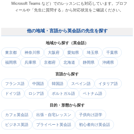
Microsoft Teams など）でのレッスンにも対応しています。プロフ
ィールや「先生に質問する」から対応状況をご確認ください。
他の地域・言語から英会話の先生を探す
地域から探す（英会話）
東京都
神奈川県
大阪府
愛知県
埼玉県
千葉県
福岡県
兵庫県
京都府
北海道
静岡県
沖縄県
言語から探す
フランス語
中国語
韓国語
スペイン語
イタリア語
ドイツ語
ロシア語
ポルトガル語
ベトナム語
目的・形態から探す
カフェ英会話
出張・自宅レッスン
子供向け語学
ビジネス英語
プライベート英会話
初心者向け英会話