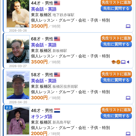
44才
男性
先生リストに追加
先生に質問する
英会話・英語
東京 板橋区
地下鉄赤塚駅
個人
レッスン
・グループ・会社・子供・特別
3500円
computer
2026-05-26
68才
男性
先生リストに追加
先生に質問する
英会話・英語
東京 板橋区
新板橋駅
個人
レッスン
・グループ・会社・子供・特別
3500円
school
verified
computer
volume_mute
2026-03-27
58才
男性
先生リストに追加
先生に質問する
英会話・英語
東京 板橋区
板橋区役所前駅
個人
レッスン
・グループ・会社・子供・特別
3000円
computer
2026-04-20
更新
46才
男性
先生リストに追加
先生に質問する
オランダ語
東京 板橋区
新高島平駅
個人
レッスン
・グループ・会社・子供・特別
2000円
computer