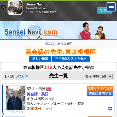
SenseiNavi.com
SenseiNavi.com
×
×
SenseiNavi.com
SenseiNavi.com
VIEW
VIEW
FREE - In Google Play
FREE - In Google Play
東京都
東京板橋区
❯
英会話の先生:東京板橋区
新しい検索
マイ先生リストを表示
149
東京板橋区
人
の
英会話先生
が登録
先生一覧
1 - 50
次50件
表示件数
57才
男性
先生リストに追加
先生に質問する
英会話・英語
東京 板橋区
西台駅
個人
レッスン
・グループ・会社・特別
3000円
computer
2026-07-13