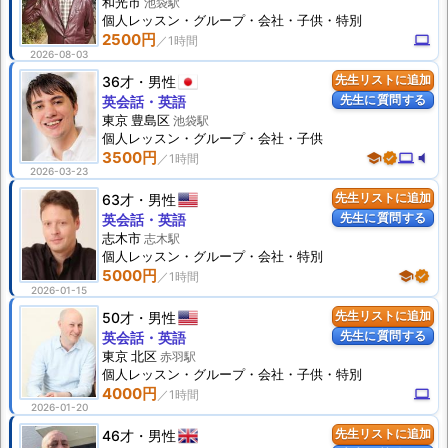
和光市
池袋駅
個人
レッスン
・グループ・会社・子供・特別
2500円
computer
2026-08-03
36才
男性
先生リストに追加
先生に質問する
英会話・英語
東京 豊島区
池袋駅
個人
レッスン
・グループ・会社・子供
3500円
school
verified
computer
volume_mute
2026-03-23
63才
男性
先生リストに追加
先生に質問する
英会話・英語
志木市
志木駅
個人
レッスン
・グループ・会社・特別
5000円
school
verified
2026-01-15
50才
男性
先生リストに追加
先生に質問する
英会話・英語
東京 北区
赤羽駅
個人
レッスン
・グループ・会社・子供・特別
4000円
computer
2026-01-20
46才
男性
先生リストに追加