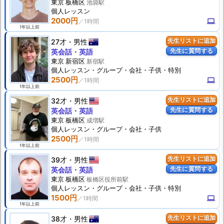
東京 板橋区
池袋駅
個人
レッスン
2000円
computer
1年以上前
27才
男性
先生リストに追加
先生に質問する
英会話・英語
東京 新宿区
新宿駅
個人
レッスン
・グループ・会社・子供・特別
2500円
computer
1年以上前
32才
男性
先生リストに追加
先生に質問する
英会話・英語
東京 板橋区
成増駅
個人
レッスン
・グループ・会社・子供
2500円
1年以上前
39才
男性
先生リストに追加
先生に質問する
英会話・英語
東京 板橋区
板橋区役所前駅
個人
レッスン
・グループ・会社・子供・特別
1500円
computer
1年以上前
38才
男性
先生リストに追加