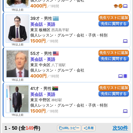
個人
レッスン
・グループ・会社
4000円
school
verified
computer
1年以上前
39才
男性
先生リストに追加
先生に質問する
英会話・英語
東京 板橋区
西高島平駅
個人
レッスン
・グループ・会社・子供・特別
1500円
computer
1年以上前
55才
男性
先生リストに追加
先生に質問する
英会話・英語
東京 中央区
八丁堀駅
個人
レッスン
・グループ・会社
4000円
computer
theaters
1年以上前
41才
男性
先生リストに追加
先生に質問する
英会話・英語
東京 中野区
神杉駅
個人
レッスン
・グループ・会社・子供・特別
1500円
computer
1年以上前
1 - 50
(全
149
件)
次50件
content_copy
URLコピー
share
共有