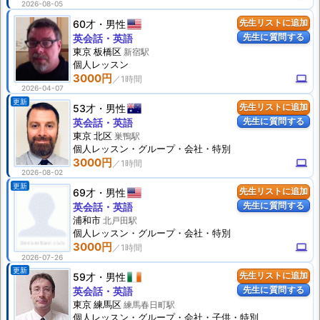
2026-08-05
60才
男性
先生リストに追加
先生に質問する
英会話・英語
東京 板橋区
新宿駅
個人
レッスン
3000円
computer
2026-04-07
更新
53才
男性
先生リストに追加
先生に質問する
英会話・英語
東京 北区
巣鴨駅
個人
レッスン
・グループ・会社・特別
3000円
computer
2026-08-02
更新
69才
男性
先生リストに追加
先生に質問する
英会話・英語
浦和市
北戸田駅
個人
レッスン
・グループ・会社・特別
3000円
computer
2026-07-26
更新
59才
男性
先生リストに追加
先生に質問する
英会話・英語
東京 練馬区
練馬春日町駅
個人
レッスン
・グループ・会社・子供・特別