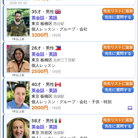
2026-02-02
35才
男性
先生リストに追加
先生に質問する
英会話・英語
東京 板橋区
西台駅
個人
レッスン
・グループ・会社
3200円
1年以上前
26才
男性
先生リストに追加
先生に質問する
英会話・英語
東京 板橋区
志村三丁目駅
個人
レッスン
2500円
1年以上前
40才
男性
先生リストに追加
先生に質問する
英会話・英語
東京 板橋区
池袋駅
個人
レッスン
・グループ・会社・子供・特別
2000円
computer
1年以上前
58才
男性
先生リストに追加
先生に質問する
英会話・英語
東京 渋谷区
池袋駅