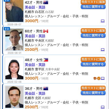
更新
42才
男性
先生リストに追加
先生に質問する
英会話・英語
札幌市 白石区
白石駅
個人
レッスン
・グループ・会社・子供・特別
3000円
computer
2026-08-07
更新
60才
男性
先生リストに追加
先生に質問する
英会話・英語
札幌市 中央区
札幌駅
個人
レッスン
・グループ・会社・子供・特別
2500円
computer
2026-08-01
48才
女性
先生リストに追加
先生に質問する
英会話・英語
札幌市 豊平区
月寒中央駅
個人
レッスン
・グループ・会社・子供・特別
3000円
school
verified
computer
2026-02-06
36才
男性
先生リストに追加
先生に質問する
英会話・英語
札幌市 北区
札幌駅
個人
レッスン
・グループ・会社・子供・特別
2500円
computer