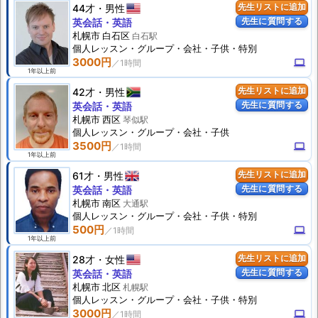
44才
男性
先生リストに追加
先生に質問する
英会話・英語
札幌市 白石区
白石駅
個人
レッスン
・グループ・会社・子供・特別
3000円
computer
1年以上前
42才
男性
先生リストに追加
先生に質問する
英会話・英語
札幌市 西区
琴似駅
個人
レッスン
・グループ・会社・子供
3500円
computer
1年以上前
61才
男性
先生リストに追加
先生に質問する
英会話・英語
札幌市 南区
大通駅
個人
レッスン
・グループ・会社・子供・特別
500円
computer
1年以上前
28才
女性
先生リストに追加
先生に質問する
英会話・英語
札幌市 北区
札幌駅
個人
レッスン
・グループ・会社・子供・特別
3000円
computer