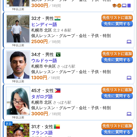
3000円
school
verified
computer
theaters
1年以上前
32才
男性
先生リストに追加
先生に質問する
ヒンディー語
札幌市 北区
北２４条駅
個人
レッスン
・グループ・会社・子供・特別
2500円
computer
1年以上前
34才
男性
先生リストに追加
先生に質問する
ウルドゥー語
札幌市 中央区
さっぽろ駅
個人
レッスン
・グループ・会社・子供・特別
1300円
computer
1年以上前
45才
女性
先生リストに追加
先生に質問する
タガログ語
札幌市 北区
さっぽろ駅
個人
レッスン
・グループ・会社・子供・特別
3000円
computer
1年以上前
更新
31才
女性
先生リストに追加
先生に質問する
フランス語