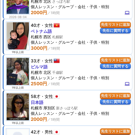
札幌市 北区
さっぽろ駅
個人
レッスン
・グループ・会社・子供・特別
2000円
computer
2026-08-04
40才
女性
先生リストに追加
先生に質問する
ベトナム語
札幌市 西区
札幌駅
個人
レッスン
・グループ・会社・子供・特別
3000円
1年以上前
33才
女性
先生リストに追加
先生に質問する
ビルマ語
札幌市 北区
千歳駅
個人
レッスン
・グループ・会社・子供・特別
2500円
computer
1年以上前
58才
女性
先生リストに追加
先生に質問する
日本語
札幌市 厚別区
新さっぽろ駅
個人
レッスン
・グループ・会社・子供・特別
2000円
1年以上前
42才
男性
先生リストに追加