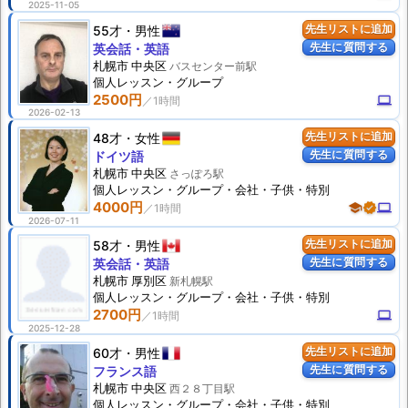
2025-11-05
55才
男性
先生リストに追加
先生に質問する
英会話・英語
札幌市 中央区
バスセンター前駅
個人
レッスン
・グループ
2500円
computer
2026-02-13
48才
女性
先生リストに追加
先生に質問する
ドイツ語
札幌市 中央区
さっぽろ駅
個人
レッスン
・グループ・会社・子供・特別
4000円
school
verified
computer
2026-07-11
58才
男性
先生リストに追加
先生に質問する
英会話・英語
札幌市 厚別区
新札幌駅
個人
レッスン
・グループ・会社・子供・特別
2700円
computer
2025-12-28
60才
男性
先生リストに追加
先生に質問する
フランス語
札幌市 中央区
西２８丁目駅
個人
レッスン
・グループ・会社・子供・特別