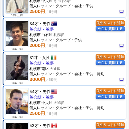
札幌市 中央区
さっぽろ駅
個人
レッスン
・グループ・会社・子供
2500円
computer
1年以上前
34才
男性
先生リストに追加
先生に質問する
英会話・英語
札幌市 白石区
札幌駅
個人
レッスン
・グループ・子供
2000円
computer
1年以上前
31才
女性
先生リストに追加
先生に質問する
英会話・英語
札幌市 南区
大通駅
個人
レッスン
・グループ・会社・子供・特別
3000円
computer
1年以上前
54才
男性
先生リストに追加
先生に質問する
英会話・英語
札幌市 中央区
大通駅
個人
レッスン
・グループ・会社・子供・特別
2500円
1年以上前
52才
男性
先生リストに追加