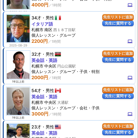
4000円
computer
2026-01-23
34才
男性
先生リストに追加
先生に質問する
イタリア語
札幌市 南区
西１８丁目駅
個人
レッスン
・グループ
2200円
computer
2025-08-29
32才
男性
先生リストに追加
先生に質問する
英会話・英語
札幌市 中央区
円山公園駅
個人
レッスン
・グループ・子供・特別
2000円
computer
1年以上前
54才
男性
先生リストに追加
先生に質問する
英会話・英語
札幌市 中央区
大通駅
個人
レッスン
・グループ・会社・子供
3000円
computer
1年以上前
23才
男性
先生リストに追加
先生に質問する
英会話・英語