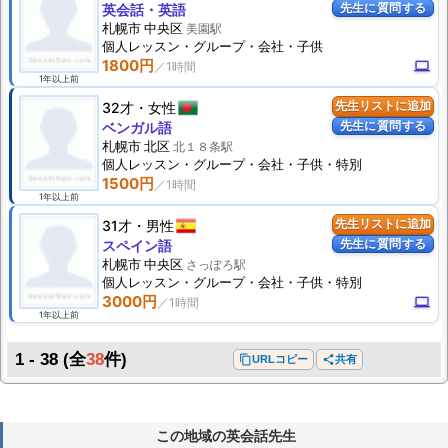
先生に質問する
英会話・英語
札幌市 中央区
美園駅
個人
レッスン
・グループ・会社・子供
1800円
computer
1年以上前
32才
女性
先生リストに追加
先生に質問する
ベンガル語
札幌市 北区
北１８条駅
個人
レッスン
・グループ・会社・子供・特別
1500円
1年以上前
31才
男性
先生リストに追加
先生に質問する
スペイン語
札幌市 中央区
さっぽろ駅
個人
レッスン
・グループ・会社・子供・特別
3000円
computer
1年以上前
1 - 38
(全
38
件)
content_copy
URLコピー
share
共有
この地域の英会話先生