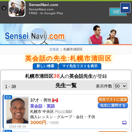
SenseiNavi.com
SenseiNavi.com
×
×
SenseiNavi.com
SenseiNavi.com
VIEW
VIEW
FREE - In Google Play
FREE - In Google Play
北海道
札幌市清田区
❯
英会話の先生:札幌市清田区
新しい検索
マイ先生リストを表示
38
札幌市清田区
人
の
英会話先生
が登録
先生一覧
表示件数
1 - 38
更新
37才
男性
先生リストに追加
先生に質問する
英会話・英語
札幌市 中央区
円山公園駅
個人
レッスン
・グループ・会社・子供
3000円
computer
2026-08-05