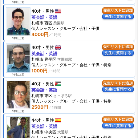
1年以上前
40才
男性
先生リストに追加
先生に質問する
英会話・英語
札幌市 西区
桑園駅
個人
レッスン
・グループ・会社・子供
4000円
1年以上前
40才
男性
先生リストに追加
先生に質問する
英会話・英語
札幌市 豊平区
学園前駅
個人
レッスン
・グループ・会社・子供・特別
1000円
1年以上前
40才
男性
先生リストに追加
先生に質問する
英会話・英語
札幌市 東区
さっぽろ駅
個人
レッスン
・グループ・会社・子供・特別
2500円
1年以上前
44才
男性
先生リストに追加
先生に質問する
英会話・英語
札幌市 中央区
大通駅
個人
レッスン
・グループ・会社・子供・特別