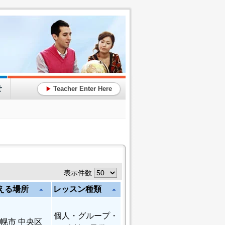
せ
Teacher Enter Here
▶
表示件数
える場所
レッスン種類
arrow_drop_up
arrow_drop_up
個人
・グループ・
幌市 中央区