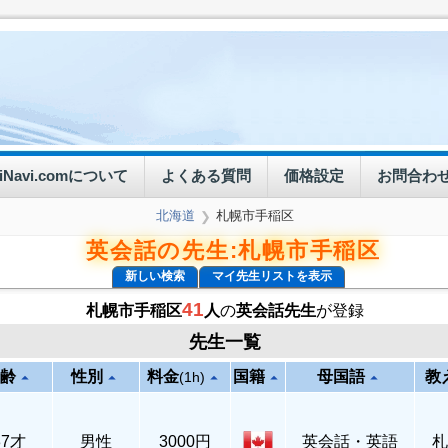
eiNavi.comについて
よくある質問
価格設定
お問合わ
北海道
札幌市手稲区
❯
英会話の先生:札幌市手稲区
新しい検索
マイ先生リストを表示
41
札幌市手稲区
人
の
英会話先生
が登録
先生一覧
齢
性別
料金
国籍
母国語
教
arrow_drop_up
arrow_drop_up
arrow_drop_up
arrow_drop_up
arrow_drop_up
(1h)
37才
男性
3000円
英会話・英語
札