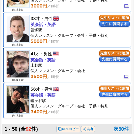
個人
レッスン
・グループ・会社・子供・特別
3000円
computer
1年以上前
38才
男性
先生リストに追加
先生に質問する
英会話・英語
笹塚駅
個人
レッスン
・グループ・会社・子供・特別
5000円
1年以上前
41才
男性
先生リストに追加
先生に質問する
英会話・英語
上野駅
個人
レッスン
・グループ・会社
3500円
computer
1年以上前
56才
男性
先生リストに追加
先生に質問する
英会話・英語
幡ヶ谷駅
個人
レッスン
・グループ・会社・子供・特別
3400円
1年以上前
1 - 50
(全
92
件)
次50件
content_copy
URLコピー
share
共有