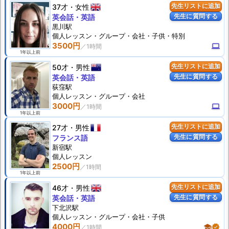
37才
女性
先生リストに追加
先生に質問する
英会話・英語
黒川駅
個人
レッスン
・グループ・会社・子供・特別
3500円
computer
1年以上前
50才
男性
先生リストに追加
先生に質問する
英会話・英語
荻窪駅
個人
レッスン
・グループ・会社
3000円
computer
1年以上前
27才
男性
先生リストに追加
先生に質問する
フランス語
新宿駅
個人
レッスン
2500円
1年以上前
46才
男性
先生リストに追加
先生に質問する
英会話・英語
下北沢駅
個人
レッスン
・グループ・会社・子供
4000円
school
verified