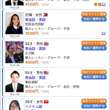
4500円
turned_in
verified
computer
1年以上前
空欄
女性
先生リストに追加
先生に質問する
英会話・英語
世田谷代田駅
個人
レッスン
・グループ・子供
2500円
computer
1年以上前
32才
男性
先生リストに追加
先生に質問する
英会話・英語
立川駅
個人
レッスン
・グループ・子供
4000円
1年以上前
55才
男性
先生リストに追加
先生に質問する
英会話・英語
東松原駅
個人
レッスン
・グループ・会社・特別
3000円
1年以上前
29才
女性
先生リストに追加
先生に質問する
ベトナム語