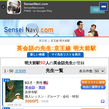
SenseiNavi.com
SenseiNavi.com
×
×
SenseiNavi.com
SenseiNavi.com
VIEW
VIEW
FREE - In Google Play
FREE - In Google Play
東京都
京王線 明大前駅
❯
英会話の先生:京王線 明大前駅
新しい検索
マイ先生リストを表示
92
明大前駅
人
の
英会話先生
が登録
先生一覧
1 - 50
次50件
表示件数
更新
62才
男性
先生リストに追加
先生に質問する
英会話・英語
吉祥寺駅
個人
レッスン
・グループ・会社・特別
3000円
computer
2026-08-03