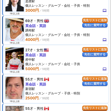
是政駅
個人
レッスン
・グループ・会社・子供・特別
3000円
computer
1年以上前
69才
男性
先生リストに追加
先生に質問する
英会話・英語
調布駅
個人
レッスン
・グループ・会社・子供・特別
4000円
computer
1年以上前
27才
女性
先生リストに追加
先生に質問する
英会話・英語
府中駅
個人
レッスン
・グループ・会社・子供
5000円
computer
1年以上前
55才
男性
先生リストに追加
先生に質問する
英会話・英語
新宿駅
個人
レッスン
・グループ・子供・特別
2500円
1年以上前
55才
男性
先生リストに追加