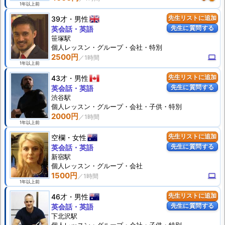
1年以上前
39才
男性
先生リストに追加
先生に質問する
英会話・英語
笹塚駅
個人
レッスン
・グループ・会社・特別
2500円
computer
1年以上前
43才
男性
先生リストに追加
先生に質問する
英会話・英語
渋谷駅
個人
レッスン
・グループ・会社・子供・特別
2000円
1年以上前
空欄
女性
先生リストに追加
先生に質問する
英会話・英語
新宿駅
個人
レッスン
・グループ・会社
1500円
computer
1年以上前
46才
男性
先生リストに追加
先生に質問する
英会話・英語
下北沢駅