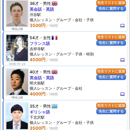
36才
男性
先生リストに追加
先生に質問する
英会話・英語
渋谷駅
個人
レッスン
・グループ・会社・子供
3500円
computer
1年以上前
54才
女性
先生リストに追加
先生に質問する
フランス語
吉祥寺駅
個人
レッスン
・グループ・子供・特別
4500円
computer
2026-01-24
40才
男性
先生リストに追加
先生に質問する
英会話・英語
明大前駅
個人
レッスン
・グループ・会社
4000円
computer
1年以上前
35才
男性
先生リストに追加
先生に質問する
ギリシャ語
下北沢駅
個人
レッスン
・グループ・会社・子供
3500円