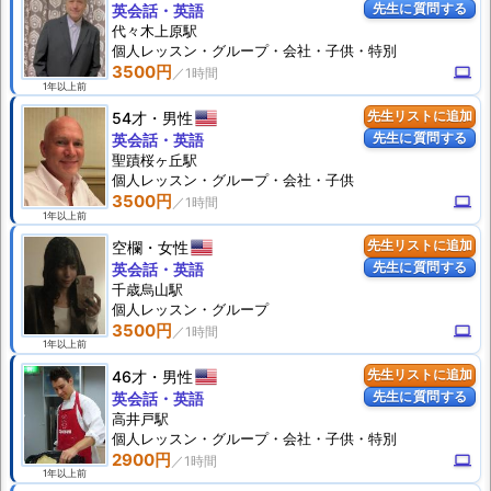
先生に質問する
英会話・英語
代々木上原駅
個人
レッスン
・グループ・会社・子供・特別
3500円
computer
1年以上前
54才
男性
先生リストに追加
先生に質問する
英会話・英語
聖蹟桜ヶ丘駅
個人
レッスン
・グループ・会社・子供
3500円
computer
1年以上前
空欄
女性
先生リストに追加
先生に質問する
英会話・英語
千歳烏山駅
個人
レッスン
・グループ
3500円
computer
1年以上前
46才
男性
先生リストに追加
先生に質問する
英会話・英語
高井戸駅
個人
レッスン
・グループ・会社・子供・特別
2900円
computer
1年以上前