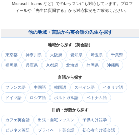
Microsoft Teams など）でのレッスンにも対応しています。プロフ
ィールや「先生に質問する」から対応状況をご確認ください。
他の地域・言語から英会話の先生を探す
地域から探す（英会話）
東京都
神奈川県
大阪府
愛知県
埼玉県
千葉県
福岡県
兵庫県
京都府
北海道
静岡県
沖縄県
言語から探す
フランス語
中国語
韓国語
スペイン語
イタリア語
ドイツ語
ロシア語
ポルトガル語
ベトナム語
目的・形態から探す
カフェ英会話
出張・自宅レッスン
子供向け語学
ビジネス英語
プライベート英会話
初心者向け英会話