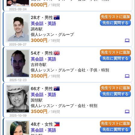
6000円
2025-09-04
28才
男性
先生リストに追加
先生に質問する
英会話・英語
調布駅
個人
レッスン
・グループ
3000円
computer
2025-09-27
54才
男性
先生リストに追加
先生に質問する
英会話・英語
吉祥寺駅
個人
レッスン
・グループ・会社・子供・特別
3500円
computer
2025-12-23
66才
男性
先生リストに追加
先生に質問する
英会話・英語
国領駅
個人
レッスン
・グループ・会社・特別
3500円
computer
2025-10-09
48才
女性
先生リストに追加
先生に質問する
英会話・英語