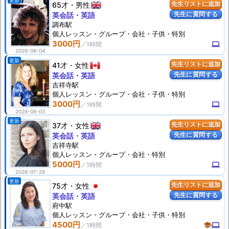
更新
65才
男性
先生リストに追加
先生に質問する
英会話・英語
調布駅
個人
レッスン
・グループ・会社・子供・特別
3000円
computer
2026-08-04
更新
41才
女性
先生リストに追加
先生に質問する
英会話・英語
吉祥寺駅
個人
レッスン
・グループ・会社・子供・特別
3000円
computer
2026-08-03
更新
37才
女性
先生リストに追加
先生に質問する
英会話・英語
吉祥寺駅
個人
レッスン
・グループ・会社・特別
5000円
computer
2026-07-28
更新
75才
女性
先生リストに追加
先生に質問する
英会話・英語
府中駅
個人
レッスン
・グループ・会社・子供・特別
4500円
school
computer