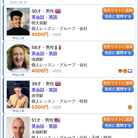
2025-08-31
30才
男性
先生リストに追加
先生に質問する
英会話・英語
明大前駅
個人
レッスン
・グループ・会社
4000円
1年以上前
58才
男性
先生リストに追加
先生に質問する
英会話・英語
池袋駅
個人
レッスン
・グループ・会社
4000円
school
verified
computer
1年以上前
39才
男性
先生リストに追加
先生に質問する
英会話・英語
赤羽駅
個人
レッスン
・グループ・特別
5000円
verified
1年以上前
51才
男性
先生リストに追加
先生に質問する
英会話・英語
永福町駅
個人
レッスン
・グループ・会社・子供・特別