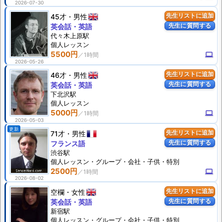
2026-07-30
45才
男性
先生リストに追加
先生に質問する
英会話・英語
代々木上原駅
個人
レッスン
5500円
computer
2026-05-26
46才
男性
先生リストに追加
先生に質問する
英会話・英語
下北沢駅
個人
レッスン
5000円
computer
2026-05-03
更新
71才
男性
先生リストに追加
先生に質問する
フランス語
渋谷駅
個人
レッスン
・グループ・会社・子供・特別
2500円
computer
2026-08-02
空欄
女性
先生リストに追加
先生に質問する
英会話・英語
新宿駅
個人
レッスン
・グループ・会社・子供・特別