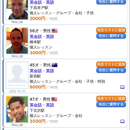
先生に質問する
英会話・英語
下高井戸駅
個人
レッスン
・グループ・会社・子供
2000円
1年以上前
56才
男性
先生リストに追加
先生に質問する
英会話・英語
橋本駅
個人
レッスン
3000円
1年以上前
45才
男性
先生リストに追加
先生に質問する
英会話・英語
新宿駅
個人
レッスン
・グループ・会社・子供・特別
9000円
computer
2025-10-27
47才
男性
先生リストに追加
先生に質問する
英会話・英語
下北沢駅
個人
レッスン
・グループ・会社
3500円
computer
1年以上前