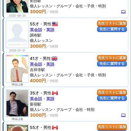
初台駅
個人
レッスン
・グループ・会社・子供・特別
3000円
computer
2025-08-20
55才
男性
先生リストに追加
先生に質問する
英会話・英語
調布駅
個人
レッスン
3000円
2026-01-31
41才
男性
先生リストに追加
先生に質問する
英会話・英語
吉祥寺駅
個人
レッスン
・グループ・会社・子供・特別
4000円
1年以上前
35才
男性
先生リストに追加
先生に質問する
英会話・英語
新宿駅
個人
レッスン
・グループ・会社・特別
3000円
computer
1年以上前
55才
男性
先生リストに追加