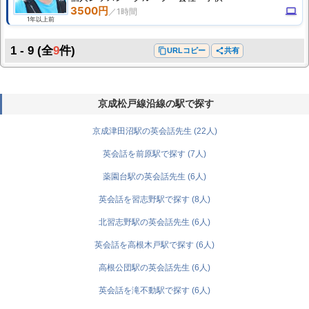
3500円
computer
1年以上前
1 - 9
(全
9
件)
content_copy
URLコピー
share
共有
京成松戸線沿線の駅で探す
京成津田沼駅の英会話先生 (22人)
英会話を前原駅で探す (7人)
薬園台駅の英会話先生 (6人)
英会話を習志野駅で探す (8人)
北習志野駅の英会話先生 (6人)
英会話を高根木戸駅で探す (6人)
高根公団駅の英会話先生 (6人)
英会話を滝不動駅で探す (6人)