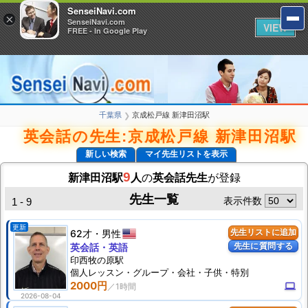
SenseiNavi.com
SenseiNavi.com
×
×
SenseiNavi.com
SenseiNavi.com
VIEW
VIEW
FREE - In Google Play
FREE - In Google Play
千葉県
京成松戸線 新津田沼駅
❯
英会話の先生:京成松戸線 新津田沼駅
新しい検索
マイ先生リストを表示
9
新津田沼駅
人
の
英会話先生
が登録
先生一覧
表示件数
1 - 9
更新
62才
男性
先生リストに追加
先生に質問する
英会話・英語
印西牧の原駅
個人
レッスン
・グループ・会社・子供・特別
2000円
computer
2026-08-04