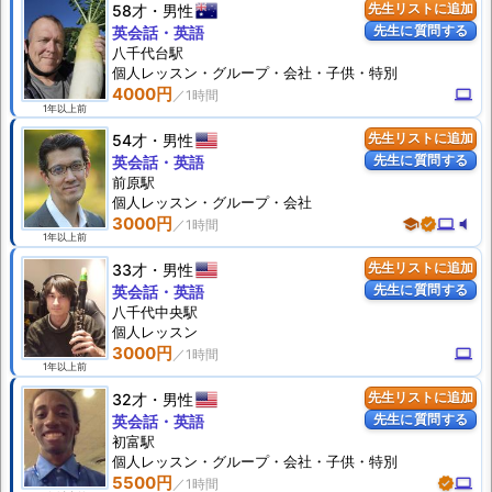
58才
男性
先生リストに追加
先生に質問する
英会話・英語
八千代台駅
個人
レッスン
・グループ・会社・子供・特別
4000円
computer
1年以上前
54才
男性
先生リストに追加
先生に質問する
英会話・英語
前原駅
個人
レッスン
・グループ・会社
3000円
school
verified
computer
volume_mute
1年以上前
33才
男性
先生リストに追加
先生に質問する
英会話・英語
八千代中央駅
個人
レッスン
3000円
computer
1年以上前
32才
男性
先生リストに追加
先生に質問する
英会話・英語
初富駅
個人
レッスン
・グループ・会社・子供・特別
5500円
verified
computer