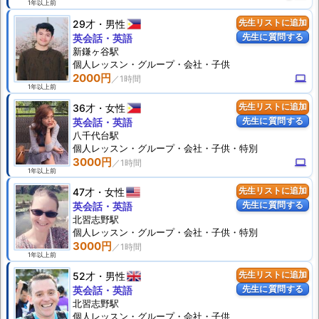
1年以上前
29才
男性
先生リストに追加
先生に質問する
英会話・英語
新鎌ヶ谷駅
個人
レッスン
・グループ・会社・子供
2000円
computer
1年以上前
36才
女性
先生リストに追加
先生に質問する
英会話・英語
八千代台駅
個人
レッスン
・グループ・会社・子供・特別
3000円
computer
1年以上前
47才
女性
先生リストに追加
先生に質問する
英会話・英語
北習志野駅
個人
レッスン
・グループ・会社・子供・特別
3000円
1年以上前
52才
男性
先生リストに追加
先生に質問する
英会話・英語
北習志野駅
個人
レッスン
・グループ・会社・子供