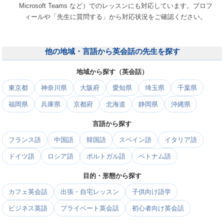
Microsoft Teams など）でのレッスンにも対応しています。プロフ
ィールや「先生に質問する」から対応状況をご確認ください。
他の地域・言語から英会話の先生を探す
地域から探す（英会話）
東京都
神奈川県
大阪府
愛知県
埼玉県
千葉県
福岡県
兵庫県
京都府
北海道
静岡県
沖縄県
言語から探す
フランス語
中国語
韓国語
スペイン語
イタリア語
ドイツ語
ロシア語
ポルトガル語
ベトナム語
目的・形態から探す
カフェ英会話
出張・自宅レッスン
子供向け語学
ビジネス英語
プライベート英会話
初心者向け英会話