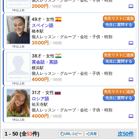
個人
レッスン
・グループ・会社・子供・特別
2000円
computer
1年以上前
49才
女性
先生リストに追加
先生に質問する
スペイン語
橋本駅
個人
レッスン
・グループ・会社・子供・特別
3500円
computer
1年以上前
38才
女性
先生リストに追加
先生に質問する
英会話・英語
横浜駅
個人
レッスン
・グループ・会社・子供・特別
4000円
computer
1年以上前
31才
女性
先生リストに追加
先生に質問する
ロシア語
祐天寺駅
個人
レッスン
・グループ・会社・子供・特別
4000円
computer
1年以上前
1 - 50
(全
53
件)
次50件
content_copy
URLコピー
share
共有