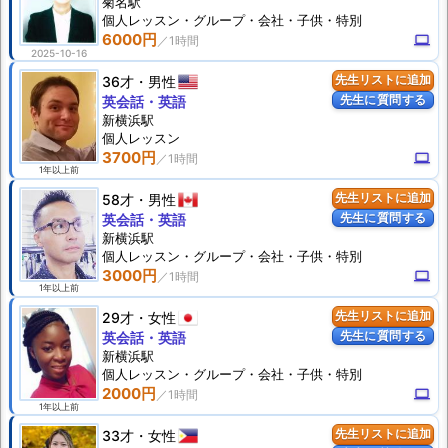
菊名駅
個人
レッスン
・グループ・会社・子供・特別
6000円
computer
2025-10-16
36才
男性
先生リストに追加
先生に質問する
英会話・英語
新横浜駅
個人
レッスン
3700円
computer
1年以上前
58才
男性
先生リストに追加
先生に質問する
英会話・英語
新横浜駅
個人
レッスン
・グループ・会社・子供・特別
3000円
computer
1年以上前
29才
女性
先生リストに追加
先生に質問する
英会話・英語
新横浜駅
個人
レッスン
・グループ・会社・子供・特別
2000円
computer
1年以上前
33才
女性
先生リストに追加