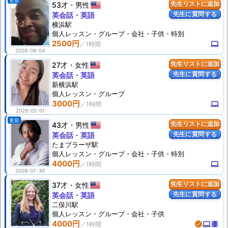
更新
53才
男性
先生リストに追加
先生に質問する
英会話・英語
横浜駅
個人
レッスン
・グループ・会社・子供・特別
2500円
computer
2026-08-04
27才
女性
先生リストに追加
先生に質問する
英会話・英語
新横浜駅
個人
レッスン
・グループ
3000円
computer
2026-02-01
更新
43才
男性
先生リストに追加
先生に質問する
英会話・英語
たまプラーザ駅
個人
レッスン
・グループ・会社・子供・特別
4000円
computer
2026-07-30
37才
女性
先生リストに追加
先生に質問する
英会話・英語
二俣川駅
個人
レッスン
・グループ・会社・子供
4000円
verified
computer
theaters