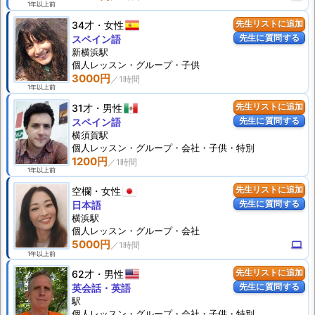
1年以上前
34才
女性
先生リストに追加
先生に質問する
スペイン語
新横浜駅
個人
レッスン
・グループ・子供
3000円
1年以上前
31才
男性
先生リストに追加
先生に質問する
スペイン語
横須賀駅
個人
レッスン
・グループ・会社・子供・特別
1200円
1年以上前
空欄
女性
先生リストに追加
先生に質問する
日本語
横浜駅
個人
レッスン
・グループ・会社
5000円
computer
1年以上前
62才
男性
先生リストに追加
先生に質問する
英会話・英語
駅
個人
レッスン
・グループ・会社・子供・特別