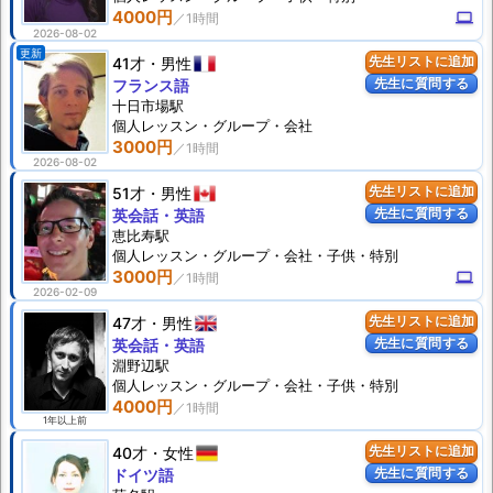
4000円
computer
2026-08-02
更新
41才
男性
先生リストに追加
先生に質問する
フランス語
十日市場駅
個人
レッスン
・グループ・会社
3000円
2026-08-02
51才
男性
先生リストに追加
先生に質問する
英会話・英語
恵比寿駅
個人
レッスン
・グループ・会社・子供・特別
3000円
computer
2026-02-09
47才
男性
先生リストに追加
先生に質問する
英会話・英語
淵野辺駅
個人
レッスン
・グループ・会社・子供・特別
4000円
1年以上前
40才
女性
先生リストに追加
先生に質問する
ドイツ語