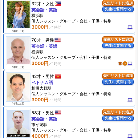
32才
女性
先生リストに追加
先生に質問する
英会話・英語
横浜駅
個人
レッスン
・グループ・会社・子供・特別
3000円
computer
1年以上前
70才
男性
先生リストに追加
先生に質問する
英会話・英語
横浜駅
個人
レッスン
・グループ・会社・子供・特別
3000円
school
verified
computer
1年以上前
42才
男性
先生リストに追加
先生に質問する
ベトナム語
相模大野駅
個人
レッスン
・グループ・会社・子供・特別
3000円
computer
1年以上前
58才
男性
先生リストに追加
先生に質問する
英会話・英語
市が尾駅
個人
レッスン
・グループ・会社・子供・特別
4000円
computer