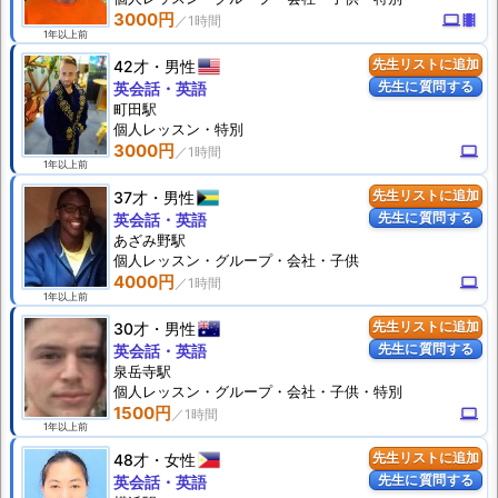
3000円
computer
theaters
1年以上前
42才
男性
先生リストに追加
先生に質問する
英会話・英語
町田駅
個人
レッスン
・特別
3000円
computer
1年以上前
37才
男性
先生リストに追加
先生に質問する
英会話・英語
あざみ野駅
個人
レッスン
・グループ・会社・子供
4000円
computer
1年以上前
30才
男性
先生リストに追加
先生に質問する
英会話・英語
泉岳寺駅
個人
レッスン
・グループ・会社・子供・特別
1500円
computer
1年以上前
48才
女性
先生リストに追加
先生に質問する
英会話・英語