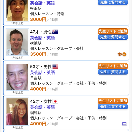
先生に質問する
英会話・英語
横浜駅
個人
レッスン
・特別
3000円
1年以上前
47才
男性
先生リストに追加
先生に質問する
英会話・英語
横浜駅
個人
レッスン
・グループ・会社
3500円
school
verified
1年以上前
53才
男性
先生リストに追加
先生に質問する
英会話・英語
日吉駅
個人
レッスン
・グループ・会社・子供・特別
4000円
1年以上前
45才
女性
先生リストに追加
先生に質問する
英会話・英語
綱島駅
個人
レッスン
・グループ・会社・子供・特別
4000円
computer
1年以上前