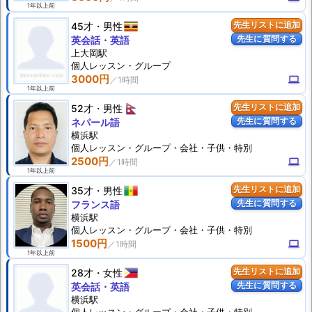
1年以上前
45才
男性
先生リストに追加
先生に質問する
英会話・英語
上大岡駅
個人
レッスン
・グループ
3000円
computer
1年以上前
52才
男性
先生リストに追加
先生に質問する
ネパール語
横浜駅
個人
レッスン
・グループ・会社・子供・特別
2500円
computer
1年以上前
35才
男性
先生リストに追加
先生に質問する
フランス語
横浜駅
個人
レッスン
・グループ・会社・子供・特別
1500円
computer
1年以上前
28才
女性
先生リストに追加
先生に質問する
英会話・英語
横浜駅