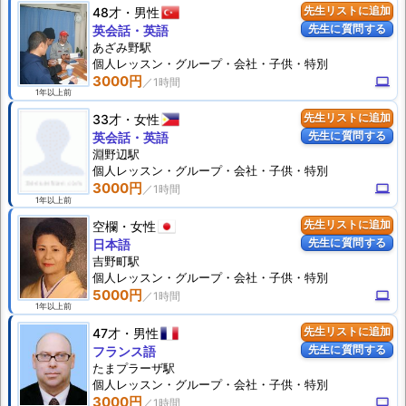
48才
男性
先生リストに追加
先生に質問する
英会話・英語
あざみ野駅
個人
レッスン
・グループ・会社・子供・特別
3000円
computer
1年以上前
33才
女性
先生リストに追加
先生に質問する
英会話・英語
淵野辺駅
個人
レッスン
・グループ・会社・子供・特別
3000円
computer
1年以上前
空欄
女性
先生リストに追加
先生に質問する
日本語
吉野町駅
個人
レッスン
・グループ・会社・子供・特別
5000円
computer
1年以上前
47才
男性
先生リストに追加
先生に質問する
フランス語
たまプラーザ駅
個人
レッスン
・グループ・会社・子供・特別
3000円
computer