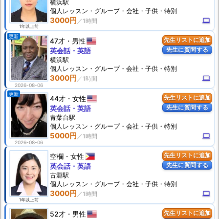
横浜駅
個人
レッスン
・グループ・会社・子供・特別
3000円
computer
1年以上前
更新
47才
男性
先生リストに追加
先生に質問する
英会話・英語
横浜駅
個人
レッスン
・グループ・会社・子供・特別
3000円
computer
2026-08-06
更新
44才
女性
先生リストに追加
先生に質問する
英会話・英語
青葉台駅
個人
レッスン
・グループ・会社・子供・特別
5000円
computer
2026-08-06
空欄
女性
先生リストに追加
先生に質問する
英会話・英語
古淵駅
個人
レッスン
・グループ・会社・子供・特別
3000円
computer
1年以上前
52才
男性
先生リストに追加