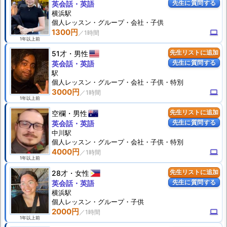
先生に質問する
英会話・英語
横浜駅
個人
レッスン
・グループ・会社・子供
1300円
computer
1年以上前
51才
男性
先生リストに追加
先生に質問する
英会話・英語
駅
個人
レッスン
・グループ・会社・子供・特別
3000円
computer
1年以上前
空欄
男性
先生リストに追加
先生に質問する
英会話・英語
中川駅
個人
レッスン
・グループ・会社・子供・特別
4000円
computer
1年以上前
28才
女性
先生リストに追加
先生に質問する
英会話・英語
横浜駅
個人
レッスン
・グループ・子供
2000円
computer
1年以上前