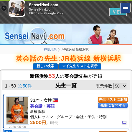
SenseiNavi.com
SenseiNavi.com
×
×
SenseiNavi.com
SenseiNavi.com
VIEW
VIEW
FREE - In Google Play
FREE - In Google Play
神奈川県
JR横浜線 新横浜駅
❯
英会話の先生:JR横浜線 新横浜駅
新しい検索
マイ先生リストを表示
53
新横浜駅
人
の
英会話先生
が登録
先生一覧
1 - 50
次50件
表示件数
33才
女性
先生リストに追加
先生に質問する
英会話・英語
新横浜駅
個人
レッスン
・グループ・会社・子供・特別
2500円
computer
2026-05-09