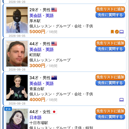
2026-06-26
29才
男性
先生リストに追加
先生に質問する
英会話・英語
厚木駅
個人
レッスン
・グループ・会社・子供
5000円
turned_in
verified
computer
2026-06-05
44才
男性
先生リストに追加
先生に質問する
英会話・英語
町田駅
個人
レッスン
・グループ
3000円
2026-06-26
34才
男性
先生リストに追加
先生に質問する
英会話・英語
青葉台駅
個人
レッスン
・グループ・会社・子供
4000円
computer
2026-06-28
更新
44才
女性
先生リストに追加
先生に質問する
日本語
十日市場駅
個人
レッスン
・グループ・子供・特別