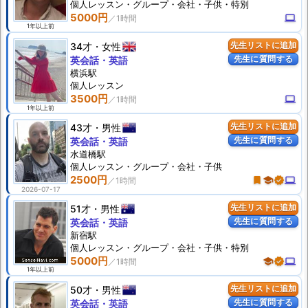
個人
レッスン
・グループ・会社・子供・特別
5000円
computer
1年以上前
34才
女性
先生リストに追加
先生に質問する
英会話・英語
横浜駅
個人
レッスン
3500円
computer
1年以上前
43才
男性
先生リストに追加
先生に質問する
英会話・英語
水道橋駅
個人
レッスン
・グループ・会社・子供
2500円
turned_in
school
verified
computer
2026-07-17
51才
男性
先生リストに追加
先生に質問する
英会話・英語
新宿駅
個人
レッスン
・グループ・会社・子供・特別
5000円
school
verified
computer
1年以上前
50才
男性
先生リストに追加
先生に質問する
英会話・英語