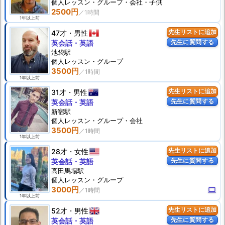
個人
レッスン
・グループ・会社・子供
2500円
1年以上前
47才
男性
先生リストに追加
先生に質問する
英会話・英語
池袋駅
個人
レッスン
・グループ
3500円
1年以上前
31才
男性
先生リストに追加
先生に質問する
英会話・英語
新宿駅
個人
レッスン
・グループ・会社
3500円
1年以上前
28才
女性
先生リストに追加
先生に質問する
英会話・英語
高田馬場駅
個人
レッスン
・グループ
3000円
computer
1年以上前
52才
男性
先生リストに追加
先生に質問する
英会話・英語