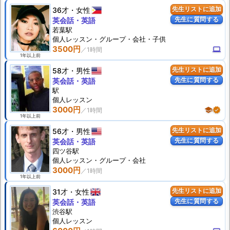
36才
女性
先生リストに追加
先生に質問する
英会話・英語
若葉駅
個人
レッスン
・グループ・会社・子供
3500円
computer
1年以上前
58才
男性
先生リストに追加
先生に質問する
英会話・英語
駅
個人
レッスン
3000円
school
verified
1年以上前
56才
男性
先生リストに追加
先生に質問する
英会話・英語
四ツ谷駅
個人
レッスン
・グループ・会社
3000円
1年以上前
31才
女性
先生リストに追加
先生に質問する
英会話・英語
渋谷駅
個人
レッスン