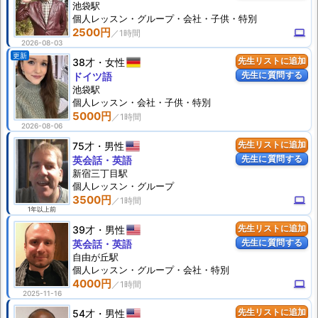
池袋駅
個人
レッスン
・グループ・会社・子供・特別
2500円
computer
2026-08-03
更新
38才
女性
先生リストに追加
先生に質問する
ドイツ語
池袋駅
個人
レッスン
・会社・子供・特別
5000円
2026-08-06
75才
男性
先生リストに追加
先生に質問する
英会話・英語
新宿三丁目駅
個人
レッスン
・グループ
3500円
computer
1年以上前
39才
男性
先生リストに追加
先生に質問する
英会話・英語
自由が丘駅
個人
レッスン
・グループ・会社・特別
4000円
computer
2025-11-16
54才
男性
先生リストに追加