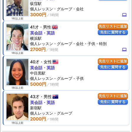
荻窪駅
個人
レッスン
・グループ・会社
3000円
computer
1年以上前
41才
男性
先生リストに追加
先生に質問する
英会話・英語
横浜駅
個人
レッスン
・グループ・会社・子供・特別
2700円
computer
1年以上前
40才
女性
先生リストに追加
先生に質問する
英会話・英語
中目黒駅
個人
レッスン
・グループ・子供
5000円
1年以上前
43才
男性
先生リストに追加
先生に質問する
英会話・英語
新宿駅
個人
レッスン
・グループ
2000円
1年以上前