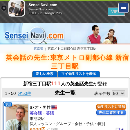
SenseiNavi.com
SenseiNavi.com
×
×
SenseiNavi.com
SenseiNavi.com
VIEW
VIEW
FREE - In Google Play
FREE - In Google Play
東京都
東京メトロ副都心線 新宿三丁目駅
❯
英会話の先生:東京メトロ副都心線 新宿
三丁目駅
新しい検索
マイ先生リストを表示
111
新宿三丁目駅
人
の
英会話先生
が登録
先生一覧
1 - 50
次50件
表示件数
更新
67才
男性
先生リストに追加
先生に質問する
英会話・英語
東池袋駅
個人
レッスン
・グループ・会社・子供・特別
9000円
computer
volume_mute