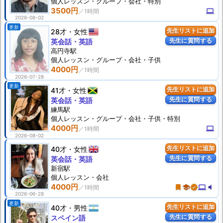
個人
レッスン
・グループ・会社・特別
3500円
computer
2026-08-02
更新
28才
女性
先生リストに追加
先生に質問する
英会話・英語
高円寺駅
個人
レッスン
・グループ・会社・子供
4000円
2026-07-28
更新
41才
女性
先生リストに追加
先生に質問する
英会話・英語
練馬駅
個人
レッスン
・グループ・会社・子供・特別
4000円
computer
2026-08-02
40才
女性
先生リストに追加
先生に質問する
英会話・英語
新宿駅
個人
レッスン
・会社
4000円
turned_in
school
verified
computer
volume_mute
2026-06-28
更新
40才
男性
先生リストに追加
先生に質問する
スペイン語