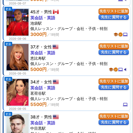
2026-08-07
更新
45才
男性
先生リストに追加
先生に質問する
英会話・英語
池袋駅
個人
レッスン
・グループ・会社・子供・特別
3000円
school
verified
computer
2026-08-06
更新
37才
女性
先生リストに追加
先生に質問する
英会話・英語
恵比寿駅
個人
レッスン
・グループ・会社・子供・特別
5000円
school
verified
computer
volume_mute
2026-08-05
更新
34才
女性
先生リストに追加
先生に質問する
英会話・英語
茗荷谷駅
個人
レッスン
・グループ・会社・子供・特別
5500円
computer
2026-08-05
更新
38才
男性
先生リストに追加
先生に質問する
英会話・英語
中目黒駅