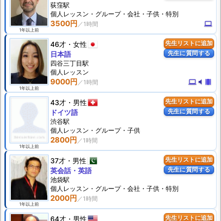
荻窪駅
個人
レッスン
・グループ・会社・子供・特別
3500円
computer
1年以上前
46才
女性
先生リストに追加
先生に質問する
日本語
四谷三丁目駅
個人
レッスン
9000円
computer
volume_mute
theaters
1年以上前
43才
男性
先生リストに追加
先生に質問する
ドイツ語
渋谷駅
個人
レッスン
・グループ・子供
2800円
1年以上前
37才
男性
先生リストに追加
先生に質問する
英会話・英語
池袋駅
個人
レッスン
・グループ・会社・子供・特別
2000円
1年以上前
64才
男性
先生リストに追加