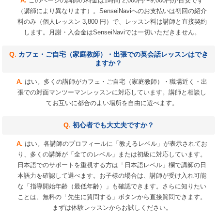
このページの講師の料金は1時間 2,000円〜9,000円が目安です
（講師により異なります）。SenseiNaviへのお支払いは初回の紹介
料のみ（個人レッスン 3,800 円）で、レッスン料は講師と直接契約
します。月謝・入会金はSenseiNaviでは一切いただきません。
カフェ・ご自宅（家庭教師）・出張での英会話レッスンはでき
ますか？
はい。多くの講師がカフェ・ご自宅（家庭教師）・職場近く・出
張での対面マンツーマンレッスンに対応しています。講師と相談し
てお互いに都合のよい場所を自由に選べます。
初心者でも大丈夫ですか？
はい。各講師のプロフィールに「教えるレベル」が表示されてお
り、多くの講師が「全てのレベル」または初級に対応しています。
日本語でのサポートを重視する方は「日本語レベル」欄で講師の日
本語力を確認して選べます。お子様の場合は、講師が受け入れ可能
な「指導開始年齢（最低年齢）」も確認できます。さらに知りたい
ことは、無料の「先生に質問する」ボタンから直接質問できます。
まずは体験レッスンからお試しください。