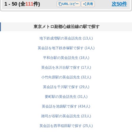
1 - 50
(全
111
件)
次50件
content_copy
URLコピー
share
共有
東京メトロ副都心線沿線の駅で探す
地下鉄成増駅の英会話先生 (13人)
英会話を地下鉄赤塚駅で探す (14人)
平和台駅の英会話先生 (18人)
英会話を氷川台駅で探す (17人)
小竹向原駅の英会話先生 (32人)
英会話を千川駅で探す (29人)
要町駅の英会話先生 (31人)
英会話を池袋駅で探す (434人)
雑司が谷駅の英会話先生 (23人)
英会話を西早稲田駅で探す (25人)