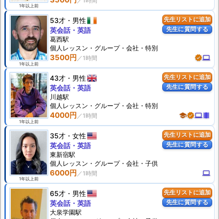
1年以上前
53才
男性
先生リストに追加
先生に質問する
英会話・英語
葛西駅
個人
レッスン
・グループ・会社・特別
3500円
verified
computer
1年以上前
43才
男性
先生リストに追加
先生に質問する
英会話・英語
川越駅
個人
レッスン
・グループ・会社・特別
4000円
school
verified
computer
theaters
1年以上前
35才
女性
先生リストに追加
先生に質問する
英会話・英語
東新宿駅
個人
レッスン
・グループ・会社・子供
6000円
computer
1年以上前
65才
男性
先生リストに追加
先生に質問する
英会話・英語
大泉学園駅