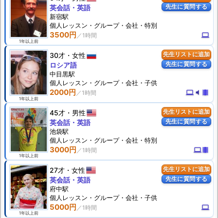
先生に質問する
英会話・英語
新宿駅
個人
レッスン
・グループ・会社・特別
3500円
computer
1年以上前
30才
女性
先生リストに追加
先生に質問する
ロシア語
中目黒駅
個人
レッスン
・グループ・会社・子供
2000円
computer
volume_mute
theaters
1年以上前
45才
男性
先生リストに追加
先生に質問する
英会話・英語
池袋駅
個人
レッスン
・グループ・会社・特別
3000円
computer
theaters
1年以上前
27才
女性
先生リストに追加
先生に質問する
英会話・英語
府中駅
個人
レッスン
・グループ・会社・子供
5000円
computer
1年以上前