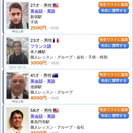
27才
男性
先生リストに追加
先生に質問する
英会話・英語
新宿駅
子供
2500円
1年以上前
23才
男性
先生リストに追加
先生に質問する
フランス語
本八幡駅
個人
レッスン
・グループ・会社・子供・特別
3000円
2025-09-14
41才
男性
先生リストに追加
先生に質問する
英会話・英語
池袋駅
個人
レッスン
・グループ
4000円
1年以上前
58才
男性
先生リストに追加
先生に質問する
英会話・英語
東高円寺駅
個人
レッスン
・グループ・会社
3500円