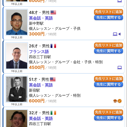
6000円
computer
1年以上前
48才
男性
先生リストに追加
先生に質問する
英会話・英語
新中野駅
個人
レッスン
・グループ・子供
3000円
computer
volume_mute
1年以上前
26才
男性
先生リストに追加
先生に質問する
フランス語
四谷三丁目駅
個人
レッスン
・グループ・会社・子供・特別
4500円
computer
1年以上前
51才
男性
先生リストに追加
先生に質問する
英会話・英語
新宿駅
個人
レッスン
・グループ・特別
6000円
school
verified
1年以上前
32才
男性
先生リストに追加
先生に質問する
英会話・英語
四谷三丁目駅