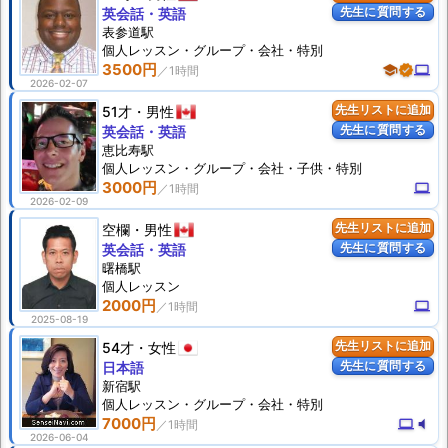
先生に質問する
英会話・英語
表参道駅
個人
レッスン
・グループ・会社・特別
3500円
school
verified
computer
2026-02-07
51才
男性
先生リストに追加
先生に質問する
英会話・英語
恵比寿駅
個人
レッスン
・グループ・会社・子供・特別
3000円
computer
2026-02-09
空欄
男性
先生リストに追加
先生に質問する
英会話・英語
曙橋駅
個人
レッスン
2000円
computer
2025-08-19
54才
女性
先生リストに追加
先生に質問する
日本語
新宿駅
個人
レッスン
・グループ・会社・特別
7000円
computer
volume_mute
2026-06-04