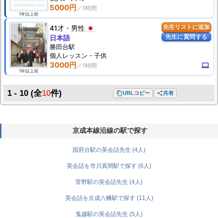
5000円
1年以上前
41才
男性
先生リストに追加
先生に質問する
日本語
勝田台駅
個人
レッスン
・子供
3000円
computer
1年以上前
1 - 10
(全
10
件)
content_copy
URLコピー
share
共有
京成本線沿線の駅で探す
国府台駅の英会話先生 (4人)
英会話を市川真間駅で探す (6人)
菅野駅の英会話先生 (4人)
英会話を京成八幡駅で探す (11人)
鬼越駅の英会話先生 (5人)