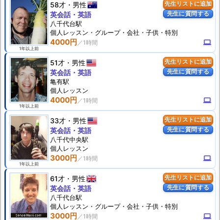
58才
男性
先生リストに追加
先生に質問する
英会話・英語
八千代台駅
個人
レッスン
・グループ・会社・子供・特別
4000円
computer
1年以上前
51才
男性
先生リストに追加
先生に質問する
英会話・英語
亀有駅
個人
レッスン
4000円
computer
1年以上前
33才
男性
先生リストに追加
先生に質問する
英会話・英語
八千代中央駅
個人
レッスン
3000円
computer
1年以上前
61才
男性
先生リストに追加
先生に質問する
英会話・英語
八千代台駅
個人
レッスン
・グループ・会社・子供・特別
3000円
computer