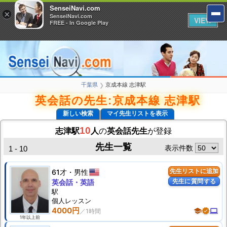
SenseiNavi.com
SenseiNavi.com
×
×
SenseiNavi.com
SenseiNavi.com
VIEW
VIEW
FREE - In Google Play
FREE - In Google Play
千葉県
京成本線 志津駅
❯
英会話の先生:京成本線 志津駅
新しい検索
マイ先生リストを表示
10
志津駅
人
の
英会話先生
が登録
先生一覧
表示件数
1 - 10
61才
男性
先生リストに追加
先生に質問する
英会話・英語
駅
個人
レッスン
4000円
school
verified
computer
1年以上前