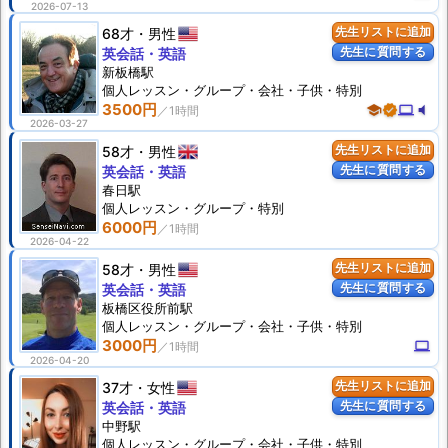
2026-07-13
68才
男性
先生リストに追加
先生に質問する
英会話・英語
新板橋駅
個人
レッスン
・グループ・会社・子供・特別
3500円
school
verified
computer
volume_mute
2026-03-27
58才
男性
先生リストに追加
先生に質問する
英会話・英語
春日駅
個人
レッスン
・グループ・特別
6000円
2026-04-22
58才
男性
先生リストに追加
先生に質問する
英会話・英語
板橋区役所前駅
個人
レッスン
・グループ・会社・子供・特別
3000円
computer
2026-04-20
37才
女性
先生リストに追加
先生に質問する
英会話・英語
中野駅
個人
レッスン
・グループ・会社・子供・特別