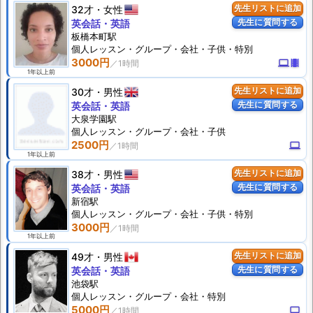
32才
女性
先生リストに追加
先生に質問する
英会話・英語
板橋本町駅
個人
レッスン
・グループ・会社・子供・特別
3000円
computer
theaters
1年以上前
30才
男性
先生リストに追加
先生に質問する
英会話・英語
大泉学園駅
個人
レッスン
・グループ・会社・子供
2500円
computer
1年以上前
38才
男性
先生リストに追加
先生に質問する
英会話・英語
新宿駅
個人
レッスン
・グループ・会社・子供・特別
3000円
1年以上前
49才
男性
先生リストに追加
先生に質問する
英会話・英語
池袋駅
個人
レッスン
・グループ・会社・特別
5000円
computer