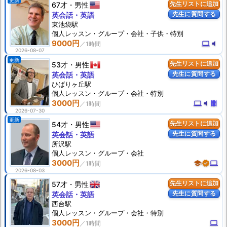
更新
67才
男性
先生リストに追加
先生に質問する
英会話・英語
東池袋駅
個人
レッスン
・グループ・会社・子供・特別
9000円
computer
volume_mute
2026-08-07
更新
53才
男性
先生リストに追加
先生に質問する
英会話・英語
ひばりヶ丘駅
個人
レッスン
・グループ・会社・特別
3000円
computer
volume_mute
theaters
2026-07-30
更新
54才
男性
先生リストに追加
先生に質問する
英会話・英語
所沢駅
個人
レッスン
・グループ・会社
3000円
school
verified
computer
2026-08-03
57才
男性
先生リストに追加
先生に質問する
英会話・英語
西台駅
個人
レッスン
・グループ・会社・特別
3000円
computer