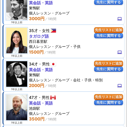
先生に質問する
英会話・英語
巣鴨駅
個人
レッスン
・グループ
3000円
computer
1年以上前
35才
女性
先生リストに追加
先生に質問する
タガログ語
西日暮里駅
個人
レッスン
・グループ・子供
1500円
computer
1年以上前
34才
男性
先生リストに追加
先生に質問する
英会話・英語
巣鴨駅
個人
レッスン
・グループ・会社・子供・特別
2000円
computer
1年以上前
47才
男性
先生リストに追加
先生に質問する
英会話・英語
池袋駅
個人
レッスン
・グループ
3500円
1年以上前