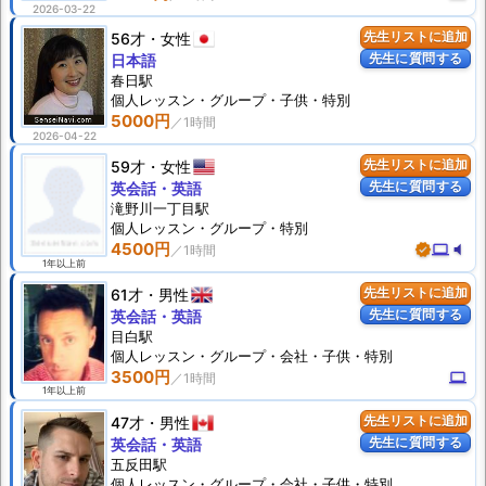
2026-03-22
56才
女性
先生リストに追加
先生に質問する
日本語
春日駅
個人
レッスン
・グループ・子供・特別
5000円
2026-04-22
59才
女性
先生リストに追加
先生に質問する
英会話・英語
滝野川一丁目駅
個人
レッスン
・グループ・特別
4500円
verified
computer
volume_mute
1年以上前
61才
男性
先生リストに追加
先生に質問する
英会話・英語
目白駅
個人
レッスン
・グループ・会社・子供・特別
3500円
computer
1年以上前
47才
男性
先生リストに追加
先生に質問する
英会話・英語
五反田駅
個人
レッスン
・グループ・会社・子供・特別