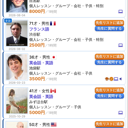
目黒駅
個人
レッスン
・グループ・会社・子供・特別
8000円
computer
2026-08-04
更新
71才
男性
先生リストに追加
先生に質問する
フランス語
渋谷駅
個人
レッスン
・グループ・会社・子供・特別
2500円
computer
2026-08-02
36才
男性
先生リストに追加
先生に質問する
英会話・英語
池袋駅
個人
レッスン
・グループ・会社・子供
3500円
school
verified
computer
volume_mute
2026-03-23
41才
女性
先生リストに追加
先生に質問する
英会話・英語
みずほ台駅
個人
レッスン
・グループ・子供
5000円
computer
2025-10-29
50才
男性
先生リストに追加