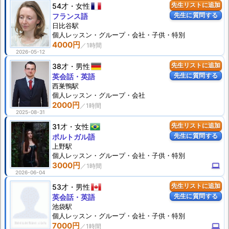
54才
女性
先生リストに追加
先生に質問する
フランス語
日比谷駅
個人
レッスン
・グループ・会社・子供・特別
4000円
2026-05-12
38才
男性
先生リストに追加
先生に質問する
英会話・英語
西巣鴨駅
個人
レッスン
・グループ・会社
2000円
2025-08-31
31才
女性
先生リストに追加
先生に質問する
ポルトガル語
上野駅
個人
レッスン
・グループ・会社・子供・特別
3000円
computer
2026-06-04
53才
男性
先生リストに追加
先生に質問する
英会話・英語
池袋駅
個人
レッスン
・グループ・会社・子供・特別
7000円
computer