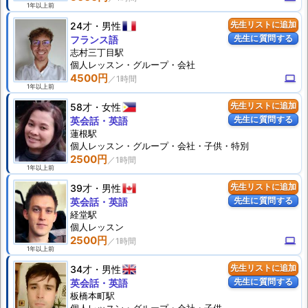
1年以上前
24才
男性
先生リストに追加
先生に質問する
フランス語
志村三丁目駅
個人
レッスン
・グループ・会社
4500円
computer
1年以上前
58才
女性
先生リストに追加
先生に質問する
英会話・英語
蓮根駅
個人
レッスン
・グループ・会社・子供・特別
2500円
1年以上前
39才
男性
先生リストに追加
先生に質問する
英会話・英語
経堂駅
個人
レッスン
2500円
computer
1年以上前
34才
男性
先生リストに追加
先生に質問する
英会話・英語
板橋本町駅