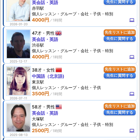
先生に質問する
英会話・英語
赤羽駅
個人
レッスン
・グループ・会社・子供・特別
4000円
computer
2026-01-20
47才
男性
先生リストに追加
先生に質問する
英会話・英語
渋谷駅
個人
レッスン
・グループ・会社・子供・特別
4000円
computer
2025-12-17
38才
女性
先生リストに追加
先生に質問する
中国語（北京語)
東京駅
個人
レッスン
・グループ・会社・子供
3500円
computer
2026-07-11
58才
男性
先生リストに追加
先生に質問する
英会話・英語
大塚駅
個人
レッスン
・グループ・会社・子供・特別
2500円
computer
2025-08-13