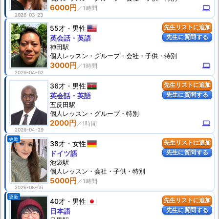
6000円
computer
2026-03-23
55才
男性
先生リストに追加
先生に質問する
英会話・英語
神田駅
個人
レッスン
・グループ・会社・子供・特別
3000円
computer
2026-04-02
36才
男性
先生リストに追加
先生に質問する
英会話・英語
五反田駅
個人
レッスン
・グループ・特別
2000円
computer
2026-04-29
更新
38才
女性
先生リストに追加
先生に質問する
ドイツ語
池袋駅
個人
レッスン
・会社・子供・特別
5000円
2026-08-06
更新
40才
男性
先生リストに追加
先生に質問する
日本語