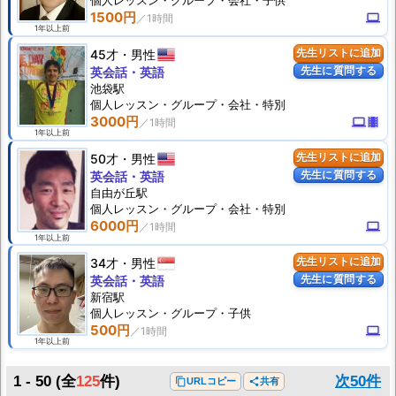
個人
レッスン
・グループ・会社・子供
1500円
computer
1年以上前
45才
男性
先生リストに追加
先生に質問する
英会話・英語
池袋駅
個人
レッスン
・グループ・会社・特別
3000円
computer
theaters
1年以上前
50才
男性
先生リストに追加
先生に質問する
英会話・英語
自由が丘駅
個人
レッスン
・グループ・会社・特別
6000円
computer
1年以上前
34才
男性
先生リストに追加
先生に質問する
英会話・英語
新宿駅
個人
レッスン
・グループ・子供
500円
computer
1年以上前
1 - 50
(全
125
件)
次50件
content_copy
URLコピー
share
共有