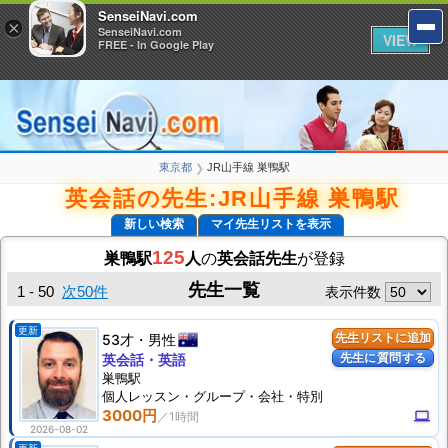
SenseiNavi.com
SenseiNavi.com
×
×
SenseiNavi.com
SenseiNavi.com
VIEW
VIEW
FREE - In Google Play
FREE - In Google Play
東京都
JR山手線 巣鴨駅
❯
英会話の先生:JR山手線 巣鴨駅
新しい検索
マイ先生リストを表示
125
巣鴨駅
人
の
英会話先生
が登録
先生一覧
1 - 50
次50件
表示件数
更新
53才
男性
先生リストに追加
先生に質問する
英会話・英語
巣鴨駅
個人
レッスン
・グループ・会社・特別
3000円
computer
2026-08-02