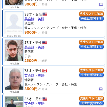
3000円
computer
1年以上前
33才
女性
先生リストに追加
先生に質問する
英会話・英語
池袋駅
個人
レッスン
・グループ・会社・子供・特別
9000円
2025-09-30
27才
男性
先生リストに追加
先生に質問する
英会話・英語
新宿駅
子供
2500円
1年以上前
73才
男性
先生リストに追加
先生に質問する
英会話・英語
池袋駅
個人
レッスン
・グループ・会社・特別
3500円
computer
1年以上前
35才
男性
先生リストに追加
先生に質問する
英会話・英語