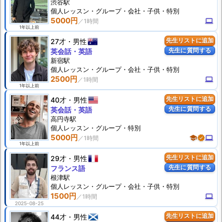
渋谷駅
個人
レッスン
・グループ・会社・子供・特別
5000円
computer
1年以上前
27才
男性
先生リストに追加
先生に質問する
英会話・英語
新宿駅
個人
レッスン
・グループ・会社・子供・特別
2500円
computer
1年以上前
40才
男性
先生リストに追加
先生に質問する
英会話・英語
高円寺駅
個人
レッスン
・グループ・特別
5000円
school
verified
computer
1年以上前
29才
男性
先生リストに追加
先生に質問する
フランス語
根津駅
個人
レッスン
・グループ・会社・子供・特別
1500円
computer
2025-08-25
44才
男性
先生リストに追加