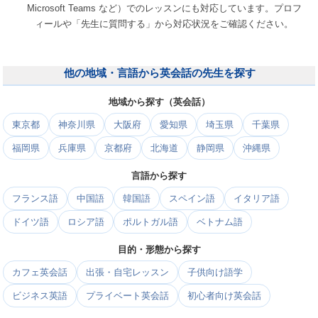
Microsoft Teams など）でのレッスンにも対応しています。プロフ
ィールや「先生に質問する」から対応状況をご確認ください。
他の地域・言語から英会話の先生を探す
地域から探す（英会話）
東京都
神奈川県
大阪府
愛知県
埼玉県
千葉県
福岡県
兵庫県
京都府
北海道
静岡県
沖縄県
言語から探す
フランス語
中国語
韓国語
スペイン語
イタリア語
ドイツ語
ロシア語
ポルトガル語
ベトナム語
目的・形態から探す
カフェ英会話
出張・自宅レッスン
子供向け語学
ビジネス英語
プライベート英会話
初心者向け英会話