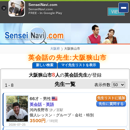
SenseiNavi.com
SenseiNavi.com
×
×
SenseiNavi.com
SenseiNavi.com
VIEW
VIEW
FREE - In Google Play
FREE - In Google Play
大阪府
大阪狭山市
❯
英会話の先生:大阪狭山市
新しい検索
マイ先生リストを表示
8
大阪狭山市
人
の
英会話先生
が登録
先生一覧
表示件数
1 - 8
66才
男性
先生リストに追加
先生に質問する
英会話・英語
河内長野市
汐ノ宮駅
個人
レッスン
・グループ・会社・特別
3500円
2026-07-25