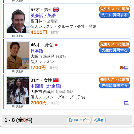
1年以上前
57才
男性
先生リストに追加
先生に質問する
英会話・英語
富田林市
金剛駅
個人
レッスン
・グループ・会社・特別
4000円
1年以上前
46才
男性
先生リストに追加
先生に質問する
日本語
大阪市 浪速区
難波駅
個人
レッスン
1700円
school
computer
1年以上前
31才
女性
先生リストに追加
先生に質問する
中国語（北京語)
大阪市 西成区
動物園前駅
個人
レッスン
・グループ・子供
2000円
computer
1年以上前
1 - 8
(全
8
件)
content_copy
URLコピー
share
共有