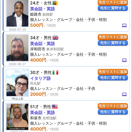
24才
女性
先生リストに追加
先生に質問する
英会話・英語
姫路市
姫路駅
個人
レッスン
・グループ・会社・子供・特別
500円
computer
2026-07-25
34才
男性
先生リストに追加
先生に質問する
英会話・英語
岸和田市
東岸和田駅
個人
レッスン
・グループ・会社・子供・特別
4000円
computer
2026-06-27
30才
男性
先生リストに追加
先生に質問する
イタリア語
烏丸駅
個人
レッスン
・グループ・会社・子供
2000円
computer
1年以上前
51才
男性
先生リストに追加
先生に質問する
英会話・英語
和泉市
光明池駅
個人
レッスン
・グループ・会社・子供・特別
4000円