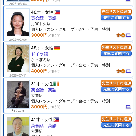
2026-08-04
48才
女性
先生リストに追加
先生に質問する
英会話・英語
月寒中央駅
個人
レッスン
・グループ・会社・子供・特別
3000円
school
verified
computer
2026-02-06
48才
女性
先生リストに追加
先生に質問する
ドイツ語
さっぽろ駅
個人
レッスン
・グループ・会社・子供・特別
4000円
school
verified
computer
2026-07-11
31才
女性
先生リストに追加
先生に質問する
英会話・英語
大通駅
個人
レッスン
・グループ・会社・子供・特別
3000円
computer
1年以上前
41才
女性
先生リストに追加
先生に質問する
英会話・英語
大通駅