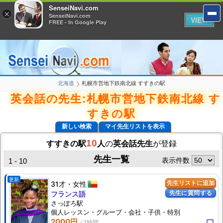
SenseiNavi.com
SenseiNavi.com
×
×
SenseiNavi.com
SenseiNavi.com
VIEW
VIEW
FREE - In Google Play
FREE - In Google Play
北海道
札幌市営地下鉄南北線 すすきの駅
❯
英会話の先生:札幌市営地下鉄南北線 す
すきの駅
新しい検索
マイ先生リストを表示
10
すすきの駅
人
の
英会話先生
が登録
先生一覧
表示件数
1 - 10
更新
31才
女性
先生リストに追加
先生に質問する
フランス語
さっぽろ駅
個人
レッスン
・グループ・会社・子供・特別
2000円
computer