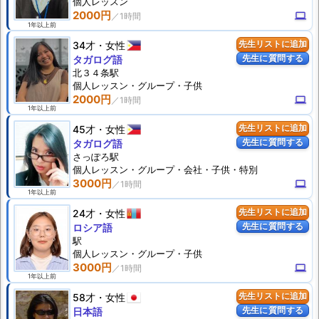
個人
レッスン
2000円
computer
1年以上前
34才
女性
先生リストに追加
先生に質問する
タガログ語
北３４条駅
個人
レッスン
・グループ・子供
2000円
computer
1年以上前
45才
女性
先生リストに追加
先生に質問する
タガログ語
さっぽろ駅
個人
レッスン
・グループ・会社・子供・特別
3000円
computer
1年以上前
24才
女性
先生リストに追加
先生に質問する
ロシア語
駅
個人
レッスン
・グループ・子供
3000円
computer
1年以上前
58才
女性
先生リストに追加
先生に質問する
日本語