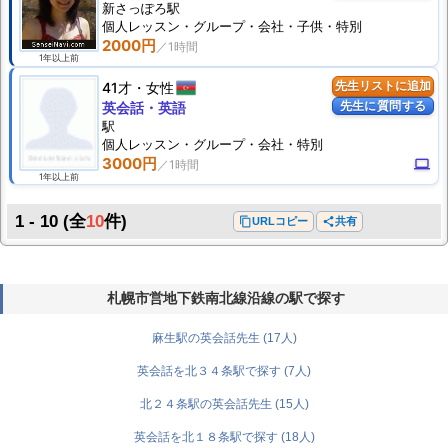
新さっぽろ駅
個人
レッスン
・グループ・会社・子供・特別
2000円
1年以上前
41才
女性
先生リストに追加
先生に質問する
英会話・英語
駅
個人
レッスン
・グループ・会社・特別
3000円
computer
1年以上前
1 - 10
(全
10
件)
content_copy
URLコピー
share
共有
札幌市営地下鉄南北線沿線の駅で探す
麻生駅の英会話先生 (17人)
英会話を北３４条駅で探す (7人)
北２４条駅の英会話先生 (15人)
英会話を北１８条駅で探す (18人)