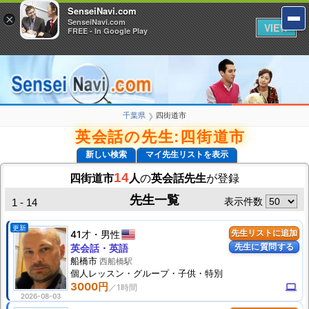
SenseiNavi.com
SenseiNavi.com
×
×
SenseiNavi.com
SenseiNavi.com
VIEW
VIEW
FREE - In Google Play
FREE - In Google Play
千葉県
四街道市
❯
英会話の先生:四街道市
新しい検索
マイ先生リストを表示
14
四街道市
人
の
英会話先生
が登録
先生一覧
表示件数
1 - 14
更新
41才
男性
先生リストに追加
先生に質問する
英会話・英語
船橋市
西船橋駅
個人
レッスン
・グループ・子供・特別
3000円
computer
2026-08-03