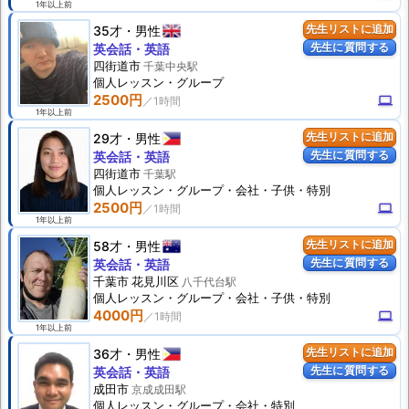
1年以上前
35才
男性
先生リストに追加
先生に質問する
英会話・英語
四街道市
千葉中央駅
個人
レッスン
・グループ
2500円
computer
1年以上前
29才
男性
先生リストに追加
先生に質問する
英会話・英語
四街道市
千葉駅
個人
レッスン
・グループ・会社・子供・特別
2500円
computer
1年以上前
58才
男性
先生リストに追加
先生に質問する
英会話・英語
千葉市 花見川区
八千代台駅
個人
レッスン
・グループ・会社・子供・特別
4000円
computer
1年以上前
36才
男性
先生リストに追加
先生に質問する
英会話・英語
成田市
京成成田駅
個人
レッスン
・グループ・会社・特別