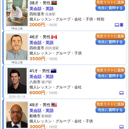
38才
男性
先生リストに追加
先生に質問する
英会話・英語
四街道市
佐倉駅
個人
レッスン
・グループ・会社・子供・特別
2000円
computer
theaters
1年以上前
46才
男性
先生リストに追加
先生に質問する
英会話・英語
四街道市
四街道駅
個人
レッスン
・グループ・子供
3500円
1年以上前
41才
男性
先生リストに追加
先生に質問する
英会話・英語
八街市
榎戸駅
個人
レッスン
・グループ・会社
6000円
computer
2026-02-24
49才
男性
先生リストに追加
先生に質問する
英会話・英語
船橋市
船橋駅
個人
レッスン
・グループ・会社・子供
3000円
computer