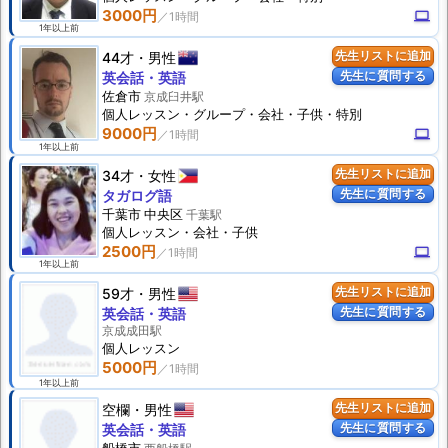
3000円
computer
1年以上前
44才
男性
先生リストに追加
先生に質問する
英会話・英語
佐倉市
京成臼井駅
個人
レッスン
・グループ・会社・子供・特別
9000円
computer
1年以上前
34才
女性
先生リストに追加
先生に質問する
タガログ語
千葉市 中央区
千葉駅
個人
レッスン
・会社・子供
2500円
computer
1年以上前
59才
男性
先生リストに追加
先生に質問する
英会話・英語
京成成田駅
個人
レッスン
5000円
1年以上前
空欄
男性
先生リストに追加
先生に質問する
英会話・英語