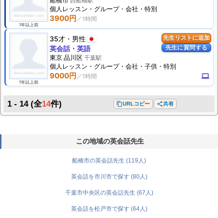
船橋市
西船橋駅
個人
レッスン
・グループ・会社・特別
3900円
1年以上前
35才
男性
先生リストに追加
先生に質問する
英会話・英語
東京 品川区
千葉駅
個人
レッスン
・グループ・会社・子供・特別
9000円
computer
1年以上前
1 - 14
(全
14
件)
content_copy
URLコピー
share
共有
この地域の英会話先生
船橋市の英会話先生 (119人)
英会話を市川市で探す (80人)
千葉市中央区の英会話先生 (67人)
英会話を松戸市で探す (64人)