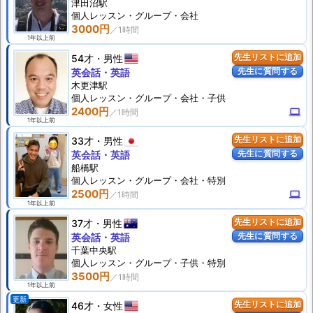
津田沼駅
個人
レッスン
・グループ・会社
3000円
1年以上前
54才
男性
先生リストに追加
先生に質問する
英会話・英語
木更津駅
個人
レッスン
・グループ・会社・子供
2400円
computer
1年以上前
33才
男性
先生リストに追加
先生に質問する
英会話・英語
船橋駅
個人
レッスン
・グループ・会社・特別
2500円
computer
1年以上前
37才
男性
先生リストに追加
先生に質問する
英会話・英語
千葉中央駅
個人
レッスン
・グループ・子供・特別
3500円
1年以上前
更新
46才
女性
先生リストに追加