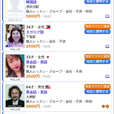
先生に質問する
韓国語
津田沼駅
個人
レッスン
・グループ・会社・子供・特別
5000円
computer
2026-03-31
34才
女性
先生リストに追加
先生に質問する
タガログ語
千葉駅
個人
レッスン
・会社・子供
2500円
computer
1年以上前
33才
女性
先生リストに追加
先生に質問する
英会話・英語
千葉駅
個人
レッスン
・グループ・会社・子供
2500円
computer
1年以上前
64才
男性
先生リストに追加
先生に質問する
英会話・英語
大網駅
個人
レッスン
・グループ・会社・子供・特別
4000円
school
verified
1年以上前