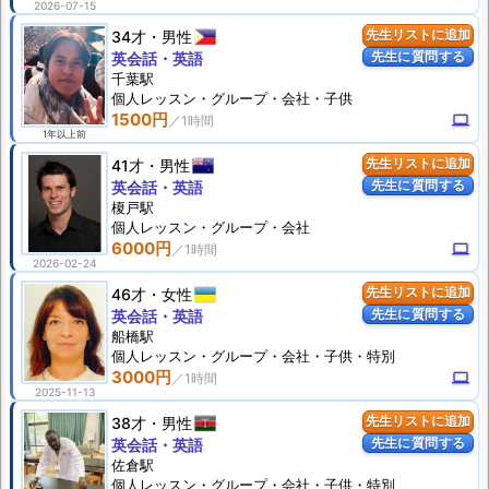
2026-07-15
34才
男性
先生リストに追加
先生に質問する
英会話・英語
千葉駅
個人
レッスン
・グループ・会社・子供
1500円
computer
1年以上前
41才
男性
先生リストに追加
先生に質問する
英会話・英語
榎戸駅
個人
レッスン
・グループ・会社
6000円
computer
2026-02-24
46才
女性
先生リストに追加
先生に質問する
英会話・英語
船橋駅
個人
レッスン
・グループ・会社・子供・特別
3000円
computer
2025-11-13
38才
男性
先生リストに追加
先生に質問する
英会話・英語
佐倉駅
個人
レッスン
・グループ・会社・子供・特別