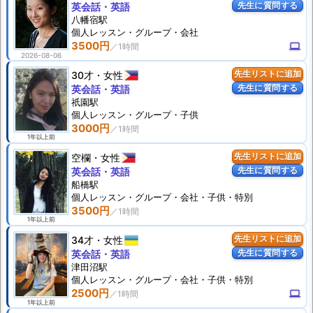
先生に質問する
英会話・英語
八幡宿駅
個人
レッスン
・グループ・会社
3500円
computer
2026-08-06
30才
女性
先生リストに追加
先生に質問する
英会話・英語
祇園駅
個人
レッスン
・グループ・子供
3000円
1年以上前
空欄
女性
先生リストに追加
先生に質問する
英会話・英語
船橋駅
個人
レッスン
・グループ・会社・子供・特別
3500円
1年以上前
34才
女性
先生リストに追加
先生に質問する
英会話・英語
津田沼駅
個人
レッスン
・グループ・会社・子供・特別
2500円
computer
1年以上前