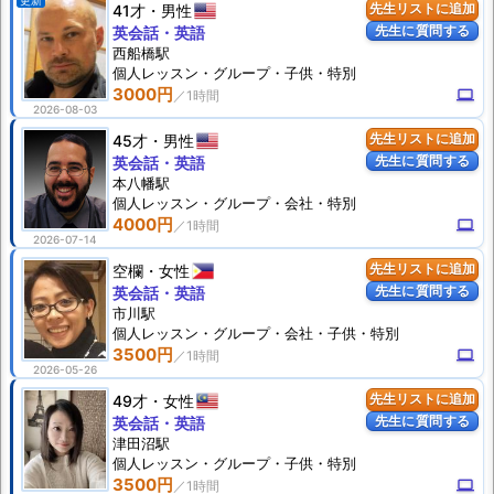
更新
41才
男性
先生リストに追加
先生に質問する
英会話・英語
西船橋駅
個人
レッスン
・グループ・子供・特別
3000円
computer
2026-08-03
45才
男性
先生リストに追加
先生に質問する
英会話・英語
本八幡駅
個人
レッスン
・グループ・会社・特別
4000円
computer
2026-07-14
空欄
女性
先生リストに追加
先生に質問する
英会話・英語
市川駅
個人
レッスン
・グループ・会社・子供・特別
3500円
computer
2026-05-26
49才
女性
先生リストに追加
先生に質問する
英会話・英語
津田沼駅
個人
レッスン
・グループ・子供・特別
3500円
computer