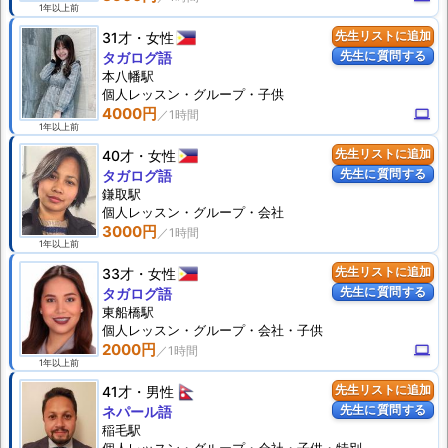
1年以上前
31才
女性
先生リストに追加
先生に質問する
タガログ語
本八幡駅
個人
レッスン
・グループ・子供
4000円
computer
1年以上前
40才
女性
先生リストに追加
先生に質問する
タガログ語
鎌取駅
個人
レッスン
・グループ・会社
3000円
1年以上前
33才
女性
先生リストに追加
先生に質問する
タガログ語
東船橋駅
個人
レッスン
・グループ・会社・子供
2000円
computer
1年以上前
41才
男性
先生リストに追加
先生に質問する
ネパール語
稲毛駅