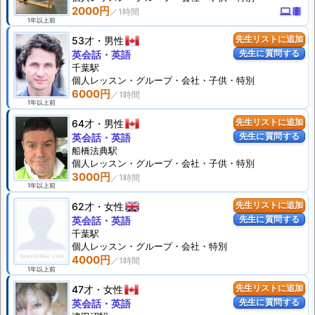
2000円
computer
theaters
1年以上前
53才
男性
先生リストに追加
先生に質問する
英会話・英語
千葉駅
個人
レッスン
・グループ・会社・子供・特別
6000円
1年以上前
64才
男性
先生リストに追加
先生に質問する
英会話・英語
船橋法典駅
個人
レッスン
・グループ・会社・子供・特別
3000円
1年以上前
62才
女性
先生リストに追加
先生に質問する
英会話・英語
千葉駅
個人
レッスン
・グループ・会社・特別
4000円
1年以上前
47才
女性
先生リストに追加
先生に質問する
英会話・英語