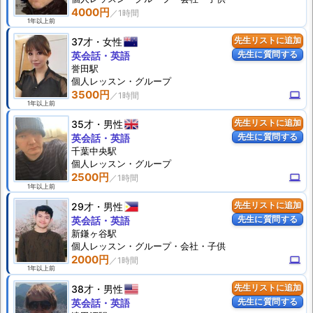
4000円
1年以上前
37才
女性
先生リストに追加
先生に質問する
英会話・英語
誉田駅
個人
レッスン
・グループ
3500円
computer
1年以上前
35才
男性
先生リストに追加
先生に質問する
英会話・英語
千葉中央駅
個人
レッスン
・グループ
2500円
computer
1年以上前
29才
男性
先生リストに追加
先生に質問する
英会話・英語
新鎌ヶ谷駅
個人
レッスン
・グループ・会社・子供
2000円
computer
1年以上前
38才
男性
先生リストに追加
先生に質問する
英会話・英語