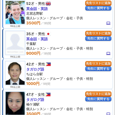
52才
男性
先生リストに追加
先生に質問する
英会話・英語
北習志野駅
個人
レッスン
・グループ・会社・子供
3500円
computer
1年以上前
35才
男性
先生リストに追加
先生に質問する
英会話・英語
千葉駅
個人
レッスン
・グループ・会社・子供・特別
9000円
computer
1年以上前
42才
男性
先生リストに追加
先生に質問する
タガログ語
ちはら台駅
個人
レッスン
・グループ・会社・子供・特別
1000円
1年以上前
47才
女性
先生リストに追加
先生に質問する
タガログ語
袖ケ浦駅
個人
レッスン
・グループ・会社・子供・特別
3500円
computer