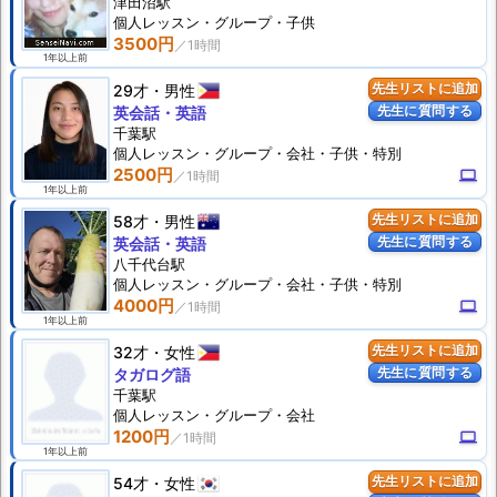
津田沼駅
個人
レッスン
・グループ・子供
3500円
1年以上前
29才
男性
先生リストに追加
先生に質問する
英会話・英語
千葉駅
個人
レッスン
・グループ・会社・子供・特別
2500円
computer
1年以上前
58才
男性
先生リストに追加
先生に質問する
英会話・英語
八千代台駅
個人
レッスン
・グループ・会社・子供・特別
4000円
computer
1年以上前
32才
女性
先生リストに追加
先生に質問する
タガログ語
千葉駅
個人
レッスン
・グループ・会社
1200円
computer
1年以上前
54才
女性
先生リストに追加