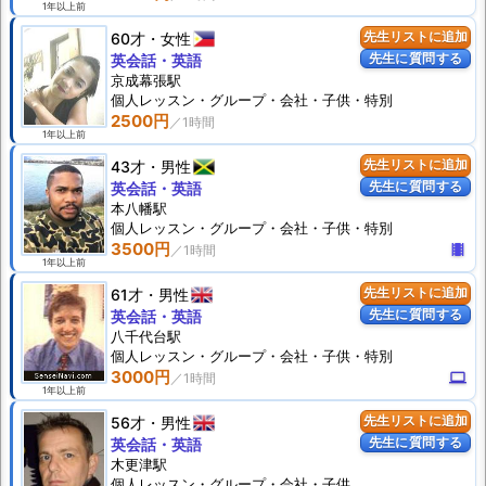
1年以上前
60才
女性
先生リストに追加
先生に質問する
英会話・英語
京成幕張駅
個人
レッスン
・グループ・会社・子供・特別
2500円
1年以上前
43才
男性
先生リストに追加
先生に質問する
英会話・英語
本八幡駅
個人
レッスン
・グループ・会社・子供・特別
3500円
theaters
1年以上前
61才
男性
先生リストに追加
先生に質問する
英会話・英語
八千代台駅
個人
レッスン
・グループ・会社・子供・特別
3000円
computer
1年以上前
56才
男性
先生リストに追加
先生に質問する
英会話・英語
木更津駅
個人
レッスン
・グループ・会社・子供