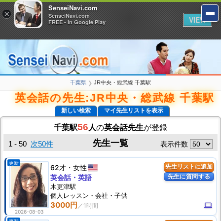
SenseiNavi.com
SenseiNavi.com
×
×
SenseiNavi.com
SenseiNavi.com
VIEW
VIEW
FREE - In Google Play
FREE - In Google Play
千葉県
JR中央・総武線 千葉駅
❯
英会話の先生:JR中央・総武線 千葉駅
新しい検索
マイ先生リストを表示
56
千葉駅
人
の
英会話先生
が登録
先生一覧
1 - 50
次50件
表示件数
更新
62才
女性
先生リストに追加
先生に質問する
英会話・英語
木更津駅
個人
レッスン
・会社・子供
3000円
computer
2026-08-03