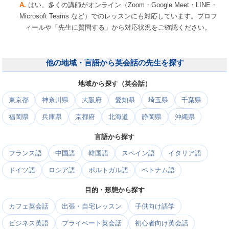
はい。多くの講師がオンライン（Zoom・Google Meet・LINE・
Microsoft Teams など）でのレッスンにも対応しています。プロフ
ィールや「先生に質問する」から対応状況をご確認ください。
他の地域・言語から英会話の先生を探す
地域から探す（英会話）
東京都
神奈川県
大阪府
愛知県
埼玉県
千葉県
福岡県
兵庫県
京都府
北海道
静岡県
沖縄県
言語から探す
フランス語
中国語
韓国語
スペイン語
イタリア語
ドイツ語
ロシア語
ポルトガル語
ベトナム語
目的・形態から探す
カフェ英会話
出張・自宅レッスン
子供向け語学
ビジネス英語
プライベート英会話
初心者向け英会話