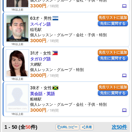
個人
レッスン
・グループ・会社・子供・特別
3300円
computer
1年以上前
63才
男性
先生リストに追加
先生に質問する
スペイン語
稲毛駅
個人
レッスン
・グループ・会社・子供・特別
3000円
1年以上前
31才
女性
先生リストに追加
先生に質問する
タガログ語
大網駅
個人
レッスン
・グループ・特別
3000円
computer
1年以上前
39才
女性
先生リストに追加
先生に質問する
英会話・英語
船橋駅
個人
レッスン
・グループ・会社・子供・特別
3000円
computer
1年以上前
1 - 50
(全
56
件)
次50件
content_copy
URLコピー
share
共有