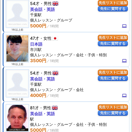
54才
男性
先生リストに追加
先生に質問する
英会話・英語
千葉駅
個人
レッスン
・グループ
5000円
computer
1年以上前
47才
女性
先生リストに追加
先生に質問する
日本語
市川駅
個人
レッスン
・グループ・会社・子供・特別
3500円
computer
1年以上前
54才
男性
先生リストに追加
先生に質問する
英会話・英語
千葉駅
個人
レッスン
・グループ・会社
4000円
computer
1年以上前
81才
男性
先生リストに追加
先生に質問する
英会話・英語
駅
個人
レッスン
・グループ・会社・子供・特別
5000円