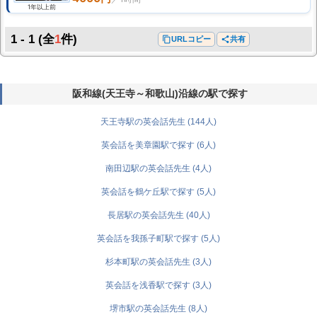
1年以上前
1 - 1
(全
1
件)
content_copy
URLコピー
share
共有
阪和線(天王寺～和歌山)沿線の駅で探す
天王寺駅の英会話先生 (144人)
英会話を美章園駅で探す (6人)
南田辺駅の英会話先生 (4人)
英会話を鶴ケ丘駅で探す (5人)
長居駅の英会話先生 (40人)
英会話を我孫子町駅で探す (5人)
杉本町駅の英会話先生 (3人)
英会話を浅香駅で探す (3人)
堺市駅の英会話先生 (8人)