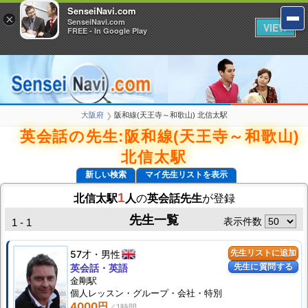
SenseiNavi.com
SenseiNavi.com
×
×
SenseiNavi.com
SenseiNavi.com
VIEW
VIEW
FREE - In Google Play
FREE - In Google Play
大阪府
阪和線(天王寺～和歌山) 北信太駅
❯
英会話の先生:阪和線(天王寺～和歌山)
北信太駅
新しい検索
マイ先生リストを表示
1
北信太駅
人
の
英会話先生
が登録
先生一覧
表示件数
1 - 1
57才
男性
先生リストに追加
先生に質問する
英会話・英語
金剛駅
個人
レッスン
・グループ・会社・特別
4000円