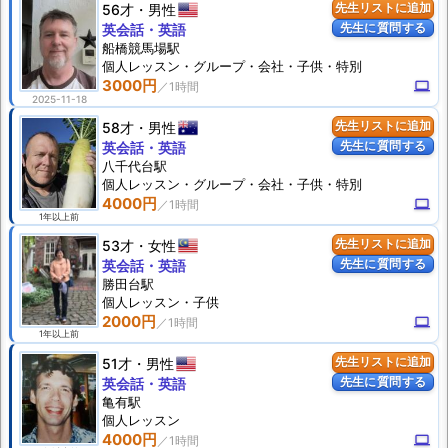
56才
男性
先生リストに追加
先生に質問する
英会話・英語
船橋競馬場駅
個人
レッスン
・グループ・会社・子供・特別
3000円
computer
2025-11-18
58才
男性
先生リストに追加
先生に質問する
英会話・英語
八千代台駅
個人
レッスン
・グループ・会社・子供・特別
4000円
computer
1年以上前
53才
女性
先生リストに追加
先生に質問する
英会話・英語
勝田台駅
個人
レッスン
・子供
2000円
computer
1年以上前
51才
男性
先生リストに追加
先生に質問する
英会話・英語
亀有駅
個人
レッスン
4000円
computer