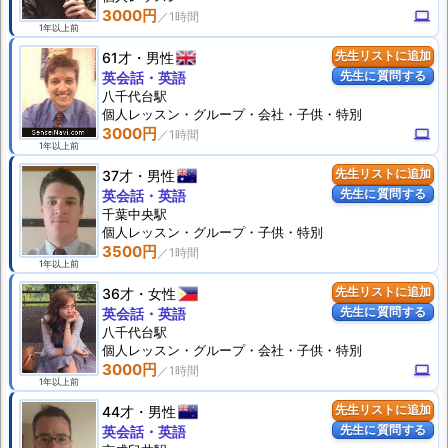
3000円
computer
1年以上前
61才
男性
先生リストに追加
先生に質問する
英会話・英語
八千代台駅
個人
レッスン
・グループ・会社・子供・特別
3000円
computer
1年以上前
37才
男性
先生リストに追加
先生に質問する
英会話・英語
千葉中央駅
個人
レッスン
・グループ・子供・特別
3500円
1年以上前
36才
女性
先生リストに追加
先生に質問する
英会話・英語
八千代台駅
個人
レッスン
・グループ・会社・子供・特別
3000円
computer
1年以上前
44才
男性
先生リストに追加
先生に質問する
英会話・英語