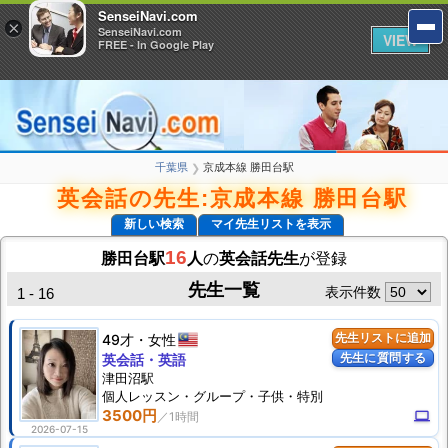
SenseiNavi.com
SenseiNavi.com
×
×
SenseiNavi.com
SenseiNavi.com
VIEW
VIEW
FREE - In Google Play
FREE - In Google Play
千葉県
京成本線 勝田台駅
❯
英会話の先生:京成本線 勝田台駅
新しい検索
マイ先生リストを表示
16
勝田台駅
人
の
英会話先生
が登録
先生一覧
表示件数
1 - 16
49才
女性
先生リストに追加
先生に質問する
英会話・英語
津田沼駅
個人
レッスン
・グループ・子供・特別
3500円
computer
2026-07-15