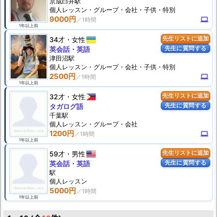
京成臼井駅
個人
レッスン
・グループ・会社・子供・特別
9000円
computer
1年以上前
34才
女性
先生リストに追加
先生に質問する
英会話・英語
津田沼駅
個人
レッスン
・グループ・会社・子供・特別
2500円
computer
1年以上前
32才
女性
先生リストに追加
先生に質問する
タガログ語
千葉駅
個人
レッスン
・グループ・会社
1200円
computer
1年以上前
59才
男性
先生リストに追加
先生に質問する
英会話・英語
駅
個人
レッスン
5000円
1年以上前