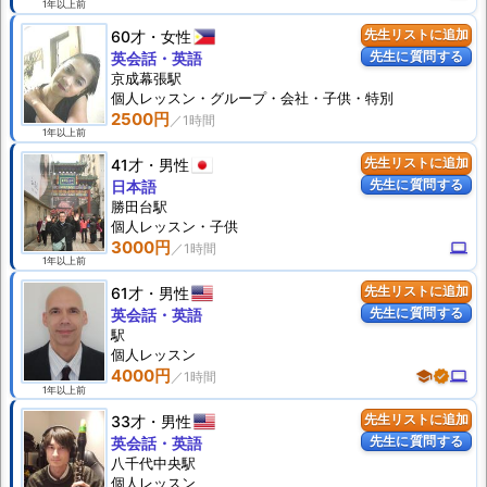
1年以上前
60才
女性
先生リストに追加
先生に質問する
英会話・英語
京成幕張駅
個人
レッスン
・グループ・会社・子供・特別
2500円
1年以上前
41才
男性
先生リストに追加
先生に質問する
日本語
勝田台駅
個人
レッスン
・子供
3000円
computer
1年以上前
61才
男性
先生リストに追加
先生に質問する
英会話・英語
駅
個人
レッスン
4000円
school
verified
computer
1年以上前
33才
男性
先生リストに追加
先生に質問する
英会話・英語
八千代中央駅
個人
レッスン