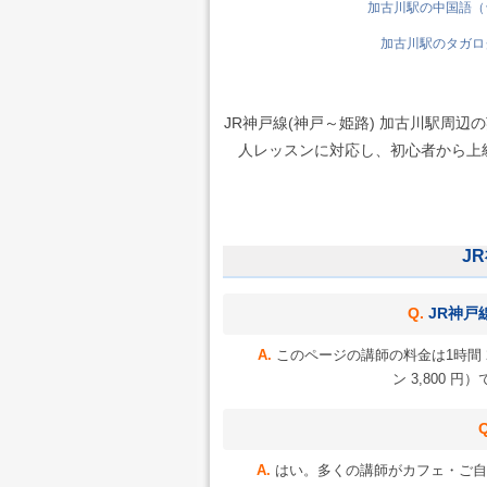
加古川駅の中国語（台
加古川駅のタガログ
JR神戸線(神戸～姫路) 加古川駅周
人レッスンに対応し、初心者から上級者
J
JR神戸
このページの講師の料金は1時間 2
ン 3,800
はい。多くの講師がカフェ・ご自