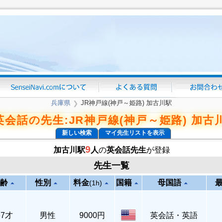
兵庫県
JR神戸線(神戸～姫路) 加古川駅
❯
英会話の先生:JR神戸線(神戸～姫路) 加古
新しい検索
マイ先生リストを表示
9
加古川駅
人
の
英会話先生
が登録
先生一覧
齢
性別
料金
国籍
母国語
arrow_drop_up
arrow_drop_up
arrow_drop_up
arrow_drop_up
arrow_drop_up
(1h)
67才
男性
9000円
英会話・英語