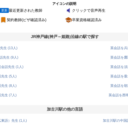
アイコンの説明
volume_mute
最近更新された教師
クリックで音声再生
更新
turned_in
school
契約教師(ビザ確認済み)
卒業資格確認済み
JR神戸線(神戸～姫路)沿線の駅で探す
生 (13人)
英会話を兵庫
先生 (9人)
英会話を鷹取
話先生 (1人)
英会話を須磨
生 (5人)
英会話を垂水
生 (8人)
英会話を朝霧
生 (7人)
英会話を西明
加古川駅の他の言語
語）先生 (1人)
加古川駅の中国語