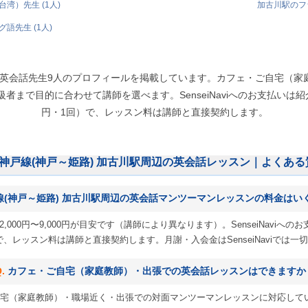
湾）先生 (1人)
加古川駅のフラ
語先生 (1人)
辺の英会話先生9人のプロフィールを掲載しています。カフェ・ご自宅（
まで目的に合わせて講師を選べます。SenseiNaviへのお支払いは紹介
円・1回）で、レッスン料は講師と直接契約します。
R神戸線(神戸～姫路) 加古川駅周辺の英会話レッスン｜よくある
線(神戸～姫路) 加古川駅周辺の英会話マンツーマンレッスンの料金はい
,000円〜9,000円が目安です（講師により異なります）。SenseiNavi
 円）で、レッスン料は講師と直接契約します。月謝・入会金はSenseiNaviでは
カフェ・ご自宅（家庭教師）・出張での英会話レッスンはできますか
宅（家庭教師）・職場近く・出張での対面マンツーマンレッスンに対応して