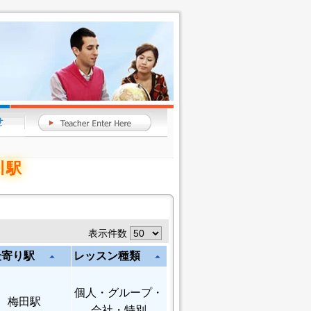
川駅
表示件数
最寄り駅
レッスン種類
arrow_drop_up
arrow_drop_up
個人
・グループ・
梅田駅
会社・特別