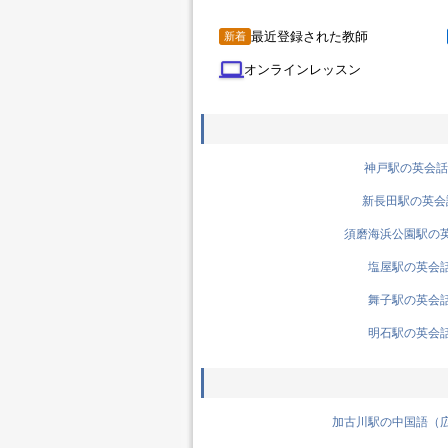
最近登録された教師
新着
computer
オンラインレッスン
神戸駅の英会話先
新長田駅の英会話
須磨海浜公園駅の英会
塩屋駅の英会話先
舞子駅の英会話先
明石駅の英会話先
加古川駅の中国語（広東