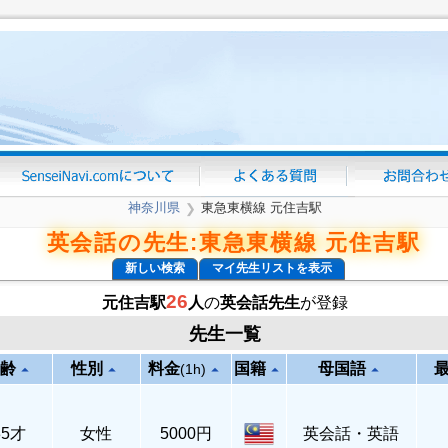
神奈川県
東急東横線 元住吉駅
❯
英会話の先生:東急東横線 元住吉駅
新しい検索
マイ先生リストを表示
26
元住吉駅
人
の
英会話先生
が登録
先生一覧
齢
性別
料金
国籍
母国語
arrow_drop_up
arrow_drop_up
arrow_drop_up
arrow_drop_up
arrow_drop_up
(1h)
35才
女性
5000円
英会話・英語