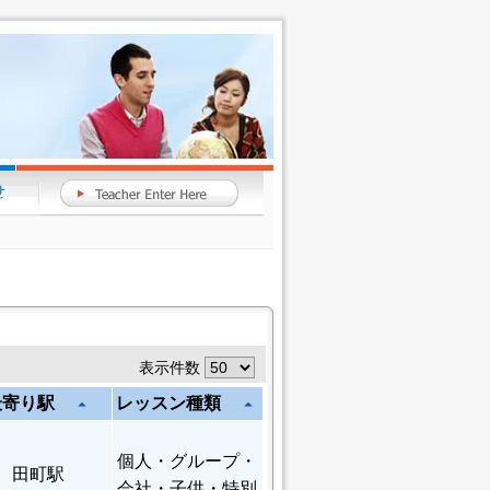
表示件数
最寄り駅
レッスン種類
arrow_drop_up
arrow_drop_up
個人
・グループ・
田町駅
会社・子供・特別