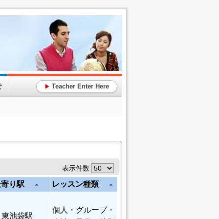
せ
Teacher Enter Here
▶
表示件数
最寄り駅
レッスン種類
arrow_drop_up
arrow_drop_up
個人
・グループ・
東池袋駅