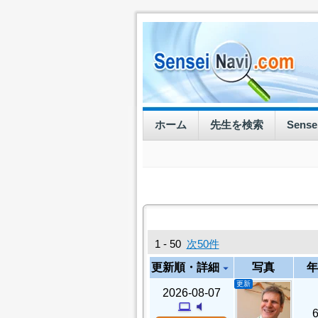
ホーム
先生を検索
Sens
1 - 50
次50件
更新順・詳細
写真
年
arrow_drop_down
更新
2026-08-07
computer
volume_mute