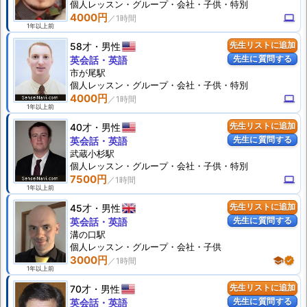
個人
レッスン
・グループ・会社・子供・特別
4000円
computer
1年以上前
58才
男性
先生リストに追加
先生に質問する
英会話・英語
市が尾駅
個人
レッスン
・グループ・会社・子供・特別
4000円
computer
1年以上前
40才
男性
先生リストに追加
先生に質問する
英会話・英語
武蔵小杉駅
個人
レッスン
・グループ・会社・子供・特別
7500円
computer
1年以上前
45才
男性
先生リストに追加
先生に質問する
英会話・英語
溝の口駅
個人
レッスン
・グループ・会社・子供
3000円
school
verified
1年以上前
70才
男性
先生リストに追加
先生に質問する
英会話・英語