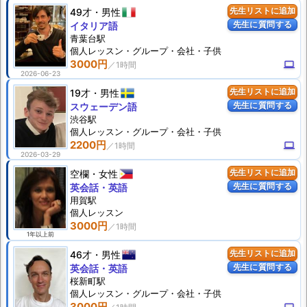
49才
男性
先生リストに追加
先生に質問する
イタリア語
青葉台駅
個人
レッスン
・グループ・会社・子供
3000円
computer
2026-06-23
19才
男性
先生リストに追加
先生に質問する
スウェーデン語
渋谷駅
個人
レッスン
・グループ・会社・子供
2200円
computer
2026-03-29
空欄
女性
先生リストに追加
先生に質問する
英会話・英語
用賀駅
個人
レッスン
3000円
1年以上前
46才
男性
先生リストに追加
先生に質問する
英会話・英語
桜新町駅
個人
レッスン
・グループ・会社・子供
3000円
computer