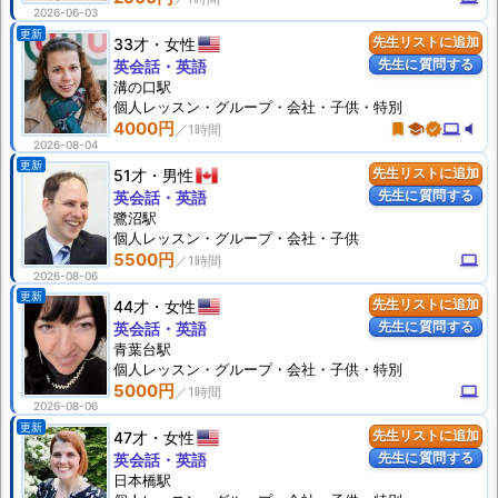
2026-06-03
更新
33才
女性
先生リストに追加
先生に質問する
英会話・英語
溝の口駅
個人
レッスン
・グループ・会社・子供・特別
4000円
turned_in
school
verified
computer
volume_mute
2026-08-04
更新
51才
男性
先生リストに追加
先生に質問する
英会話・英語
鷺沼駅
個人
レッスン
・グループ・会社・子供
5500円
computer
2026-08-06
更新
44才
女性
先生リストに追加
先生に質問する
英会話・英語
青葉台駅
個人
レッスン
・グループ・会社・子供・特別
5000円
computer
2026-08-06
更新
47才
女性
先生リストに追加
先生に質問する
英会話・英語
日本橋駅