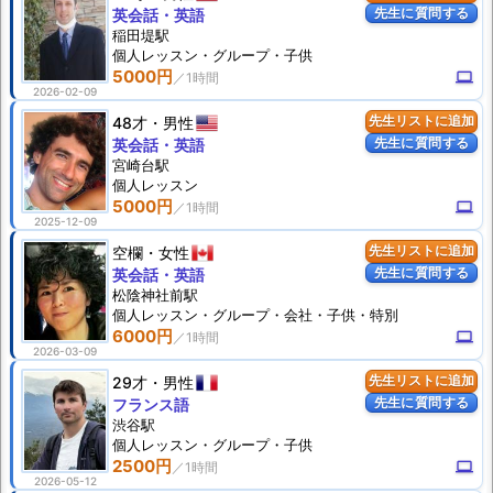
先生に質問する
英会話・英語
稲田堤駅
個人
レッスン
・グループ・子供
5000円
computer
2026-02-09
48才
男性
先生リストに追加
先生に質問する
英会話・英語
宮崎台駅
個人
レッスン
5000円
computer
2025-12-09
空欄
女性
先生リストに追加
先生に質問する
英会話・英語
松陰神社前駅
個人
レッスン
・グループ・会社・子供・特別
6000円
computer
2026-03-09
29才
男性
先生リストに追加
先生に質問する
フランス語
渋谷駅
個人
レッスン
・グループ・子供
2500円
computer
2026-05-12