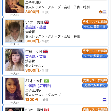
二子玉川駅
個人
レッスン
・グループ・会社・子供・特別
3000円
school
computer
1年以上前
54才
男性
先生リストに追加
先生に質問する
英会話・英語
大崎駅
個人
レッスン
・グループ・会社・特別
3000円
1年以上前
空欄
女性
先生リストに追加
先生に質問する
英会話・英語
渋谷駅
個人
レッスン
3000円
1年以上前
37才
女性
先生リストに追加
先生に質問する
中国語（広東語）
二子玉川駅
個人
レッスン
・グループ
1800円
computer
1年以上前
58才
男性
先生リストに追加