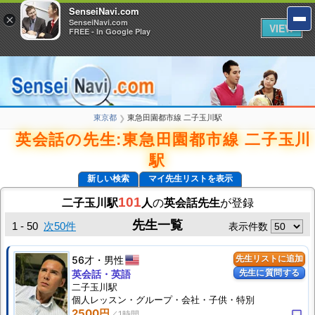
SenseiNavi.com
SenseiNavi.com
×
×
SenseiNavi.com
SenseiNavi.com
VIEW
VIEW
FREE - In Google Play
FREE - In Google Play
東京都
東急田園都市線 二子玉川駅
❯
英会話の先生:東急田園都市線 二子玉川
駅
新しい検索
マイ先生リストを表示
101
二子玉川駅
人
の
英会話先生
が登録
先生一覧
1 - 50
次50件
表示件数
56才
男性
先生リストに追加
先生に質問する
英会話・英語
二子玉川駅
個人
レッスン
・グループ・会社・子供・特別
2500円
computer