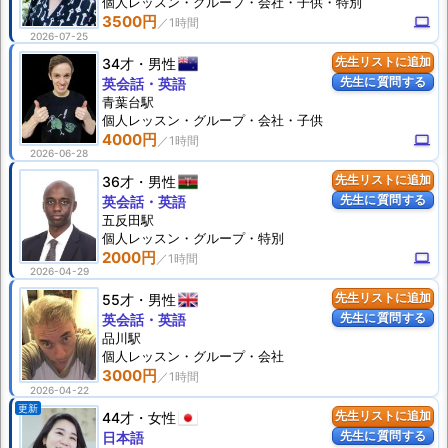
個人
レッスン
・グループ・会社・子供・特別
3500円
computer
2026-07-25
34才
男性
先生リストに追加
先生に質問する
英会話・英語
青葉台駅
個人
レッスン
・グループ・会社・子供
4000円
computer
2026-06-28
36才
男性
先生リストに追加
先生に質問する
英会話・英語
五反田駅
個人
レッスン
・グループ・特別
2000円
computer
2026-04-29
55才
男性
先生リストに追加
先生に質問する
英会話・英語
品川駅
個人
レッスン
・グループ・会社
3000円
2026-04-22
更新
44才
女性
先生リストに追加
先生に質問する
日本語