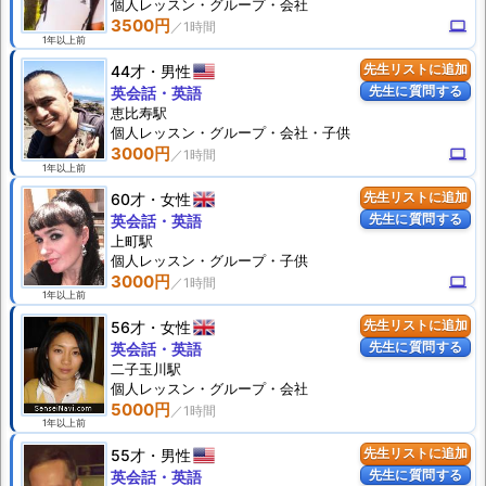
個人
レッスン
・グループ・会社
3500円
computer
1年以上前
44才
男性
先生リストに追加
先生に質問する
英会話・英語
恵比寿駅
個人
レッスン
・グループ・会社・子供
3000円
computer
1年以上前
60才
女性
先生リストに追加
先生に質問する
英会話・英語
上町駅
個人
レッスン
・グループ・子供
3000円
computer
1年以上前
56才
女性
先生リストに追加
先生に質問する
英会話・英語
二子玉川駅
個人
レッスン
・グループ・会社
5000円
1年以上前
55才
男性
先生リストに追加
先生に質問する
英会話・英語