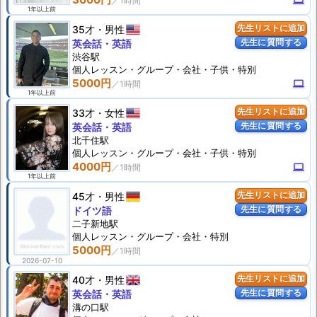
1年以上前
35才
男性
先生リストに追加
先生に質問する
英会話・英語
渋谷駅
個人
レッスン
・グループ・会社・子供・特別
5000円
computer
1年以上前
33才
女性
先生リストに追加
先生に質問する
英会話・英語
北千住駅
個人
レッスン
・グループ・会社・子供・特別
4000円
computer
1年以上前
45才
男性
先生リストに追加
先生に質問する
ドイツ語
二子新地駅
個人
レッスン
・グループ・会社・特別
5000円
2026-07-10
40才
男性
先生リストに追加
先生に質問する
英会話・英語
溝の口駅