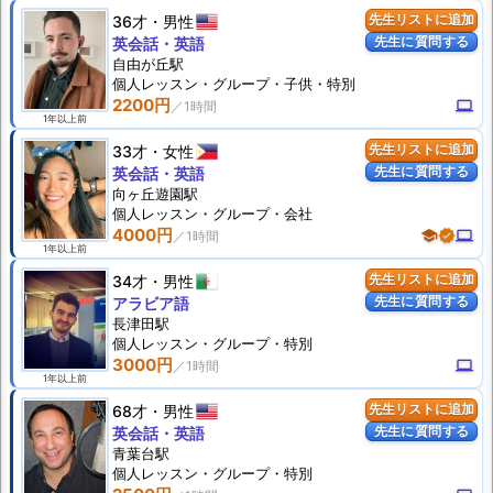
36才
男性
先生リストに追加
先生に質問する
英会話・英語
自由が丘駅
個人
レッスン
・グループ・子供・特別
2200円
computer
1年以上前
33才
女性
先生リストに追加
先生に質問する
英会話・英語
向ヶ丘遊園駅
個人
レッスン
・グループ・会社
4000円
school
verified
computer
1年以上前
34才
男性
先生リストに追加
先生に質問する
アラビア語
長津田駅
個人
レッスン
・グループ・特別
3000円
computer
1年以上前
68才
男性
先生リストに追加
先生に質問する
英会話・英語
青葉台駅
個人
レッスン
・グループ・特別