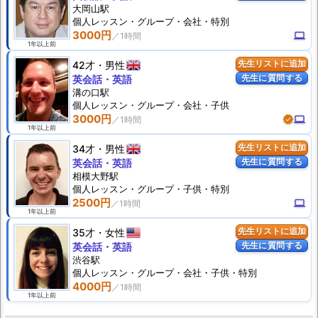
大岡山駅
個人
レッスン
・グループ・会社・特別
3000円
computer
1年以上前
42才
男性
先生リストに追加
先生に質問する
英会話・英語
溝の口駅
個人
レッスン
・グループ・会社・子供
3000円
verified
computer
1年以上前
34才
男性
先生リストに追加
先生に質問する
英会話・英語
相模大野駅
個人
レッスン
・グループ・子供・特別
2500円
computer
1年以上前
35才
女性
先生リストに追加
先生に質問する
英会話・英語
渋谷駅
個人
レッスン
・グループ・会社・子供・特別
4000円
1年以上前