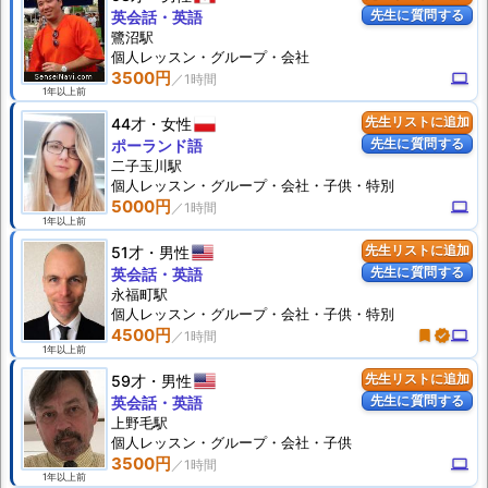
先生に質問する
英会話・英語
鷺沼駅
個人
レッスン
・グループ・会社
3500円
computer
1年以上前
44才
女性
先生リストに追加
先生に質問する
ポーランド語
二子玉川駅
個人
レッスン
・グループ・会社・子供・特別
5000円
computer
1年以上前
51才
男性
先生リストに追加
先生に質問する
英会話・英語
永福町駅
個人
レッスン
・グループ・会社・子供・特別
4500円
turned_in
verified
computer
1年以上前
59才
男性
先生リストに追加
先生に質問する
英会話・英語
上野毛駅
個人
レッスン
・グループ・会社・子供
3500円
computer
1年以上前