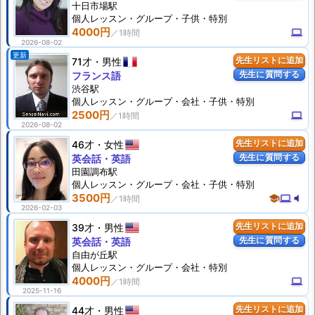
十日市場駅
個人
レッスン
・グループ・子供・特別
4000円
computer
2026-08-02
更新
71才
男性
先生リストに追加
先生に質問する
フランス語
渋谷駅
個人
レッスン
・グループ・会社・子供・特別
2500円
computer
2026-08-02
46才
女性
先生リストに追加
先生に質問する
英会話・英語
田園調布駅
個人
レッスン
・グループ・会社・子供・特別
3500円
school
computer
volume_mute
2026-02-03
39才
男性
先生リストに追加
先生に質問する
英会話・英語
自由が丘駅
個人
レッスン
・グループ・会社・特別
4000円
computer
2025-11-16
44才
男性
先生リストに追加