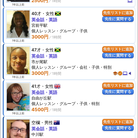
2500円
computer
1年以上前
40才
女性
先生リストに追加
先生に質問する
英会話・英語
宮前平駅
個人
レッスン
・グループ・子供
3000円
1年以上前
47才
女性
先生リストに追加
先生に質問する
英会話・英語
市が尾駅
個人
レッスン
・グループ・会社・子供・特別
3000円
school
verified
computer
volume_mute
1年以上前
41才
女性
先生リストに追加
先生に質問する
英会話・英語
自由が丘駅
個人
レッスン
・グループ・子供・特別
4500円
1年以上前
空欄
男性
先生リストに追加
先生に質問する
英会話・英語
中川駅