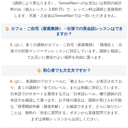
（講師により異なります）。SenseiNaviへのお支払いは初回の紹介
料のみ（個人レッスン 3,800 円）で、レッスン料は講師と直接契約
します。月謝・入会金はSenseiNaviでは一切いただきません。
カフェ・ご自宅（家庭教師）・出張での英会話レッスンはでき
ますか？
はい。多くの講師がカフェ・ご自宅（家庭教師）・職場近く・出
張での対面マンツーマンレッスンに対応しています。講師と相談し
てお互いに都合のよい場所を自由に選べます。
初心者でも大丈夫ですか？
はい。各講師のプロフィールに「教えるレベル」が表示されてお
り、多くの講師が「全てのレベル」または初級に対応しています。
日本語でのサポートを重視する方は「日本語レベル」欄で講師の日
本語力を確認して選べます。お子様の場合は、講師が受け入れ可能
な「指導開始年齢（最低年齢）」も確認できます。さらに知りたい
ことは、無料の「先生に質問する」ボタンから直接質問できます。
まずは体験レッスンからお試しください。