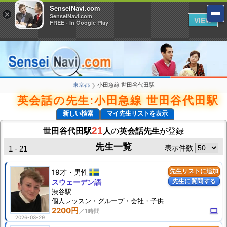
SenseiNavi.com
SenseiNavi.com
×
×
SenseiNavi.com
SenseiNavi.com
VIEW
VIEW
FREE - In Google Play
FREE - In Google Play
東京都
小田急線 世田谷代田駅
❯
英会話の先生:小田急線 世田谷代田駅
新しい検索
マイ先生リストを表示
21
世田谷代田駅
人
の
英会話先生
が登録
先生一覧
表示件数
1 - 21
19才
男性
先生リストに追加
先生に質問する
スウェーデン語
渋谷駅
個人
レッスン
・グループ・会社・子供
2200円
computer
2026-03-29