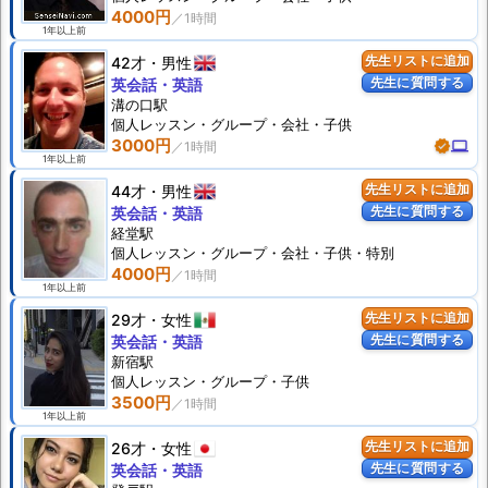
4000円
1年以上前
42才
男性
先生リストに追加
先生に質問する
英会話・英語
溝の口駅
個人
レッスン
・グループ・会社・子供
3000円
verified
computer
1年以上前
44才
男性
先生リストに追加
先生に質問する
英会話・英語
経堂駅
個人
レッスン
・グループ・会社・子供・特別
4000円
1年以上前
29才
女性
先生リストに追加
先生に質問する
英会話・英語
新宿駅
個人
レッスン
・グループ・子供
3500円
1年以上前
26才
女性
先生リストに追加
先生に質問する
英会話・英語