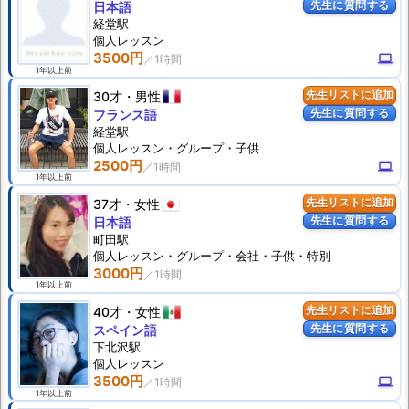
先生に質問する
日本語
経堂駅
個人
レッスン
3500円
computer
1年以上前
30才
男性
先生リストに追加
先生に質問する
フランス語
経堂駅
個人
レッスン
・グループ・子供
2500円
computer
1年以上前
37才
女性
先生リストに追加
先生に質問する
日本語
町田駅
個人
レッスン
・グループ・会社・子供・特別
3000円
1年以上前
40才
女性
先生リストに追加
先生に質問する
スペイン語
下北沢駅
個人
レッスン
3500円
computer
1年以上前