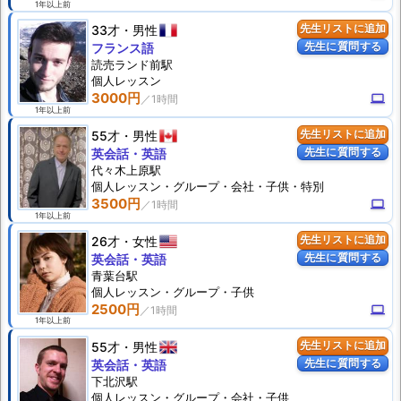
1年以上前
33才
男性
先生リストに追加
先生に質問する
フランス語
読売ランド前駅
個人
レッスン
3000円
computer
1年以上前
55才
男性
先生リストに追加
先生に質問する
英会話・英語
代々木上原駅
個人
レッスン
・グループ・会社・子供・特別
3500円
computer
1年以上前
26才
女性
先生リストに追加
先生に質問する
英会話・英語
青葉台駅
個人
レッスン
・グループ・子供
2500円
computer
1年以上前
55才
男性
先生リストに追加
先生に質問する
英会話・英語
下北沢駅
個人
レッスン
・グループ・会社・子供