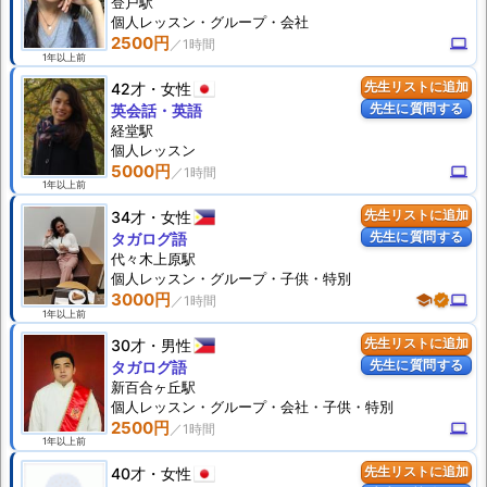
登戸駅
個人
レッスン
・グループ・会社
2500円
computer
1年以上前
42才
女性
先生リストに追加
先生に質問する
英会話・英語
経堂駅
個人
レッスン
5000円
computer
1年以上前
34才
女性
先生リストに追加
先生に質問する
タガログ語
代々木上原駅
個人
レッスン
・グループ・子供・特別
3000円
school
verified
computer
1年以上前
30才
男性
先生リストに追加
先生に質問する
タガログ語
新百合ヶ丘駅
個人
レッスン
・グループ・会社・子供・特別
2500円
computer
1年以上前
40才
女性
先生リストに追加