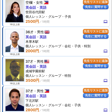
空欄
女性
先生リストに追加
先生に質問する
英会話・英語
世田谷代田駅
個人
レッスン
・グループ・子供
2500円
computer
1年以上前
36才
男性
先生リストに追加
先生に質問する
英会話・英語
本厚木駅
個人
レッスン
・グループ・会社・子供・特別
2000円
computer
1年以上前
37才
男性
先生リストに追加
先生に質問する
英会話・英語
成城学園前駅
個人
レッスン
・グループ・特別
3500円
computer
1年以上前
37才
男性
先生リストに追加
先生に質問する
英会話・英語
下北沢駅
個人
レッスン
・グループ・会社・子供
2800円
computer