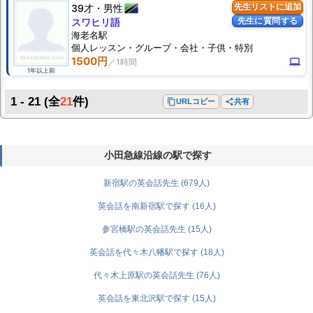
39才
男性
先生リストに追加
先生に質問する
スワヒリ語
海老名駅
個人
レッスン
・グループ・会社・子供・特別
1500円
computer
1年以上前
1 - 21
(全
21
件)
content_copy
URLコピー
share
共有
小田急線沿線の駅で探す
新宿駅の英会話先生 (679人)
英会話を南新宿駅で探す (16人)
参宮橋駅の英会話先生 (15人)
英会話を代々木八幡駅で探す (18人)
代々木上原駅の英会話先生 (76人)
英会話を東北沢駅で探す (15人)