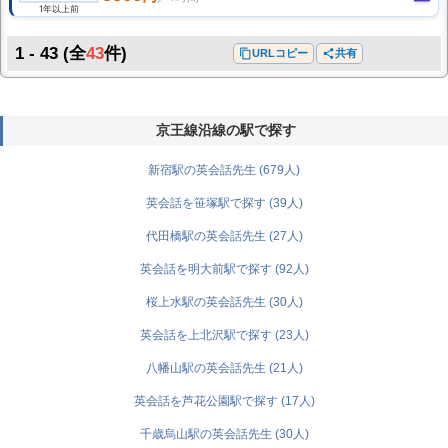
1年以上前
1 - 43
(全
43
件)
content_copy
URLコピー
share
共有
京王線沿線の駅で探す
新宿駅の英会話先生 (679人)
英会話を笹塚駅で探す (39人)
代田橋駅の英会話先生 (27人)
英会話を明大前駅で探す (92人)
桜上水駅の英会話先生 (30人)
英会話を上北沢駅で探す (23人)
八幡山駅の英会話先生 (21人)
英会話を芦花公園駅で探す (17人)
千歳烏山駅の英会話先生 (30人)