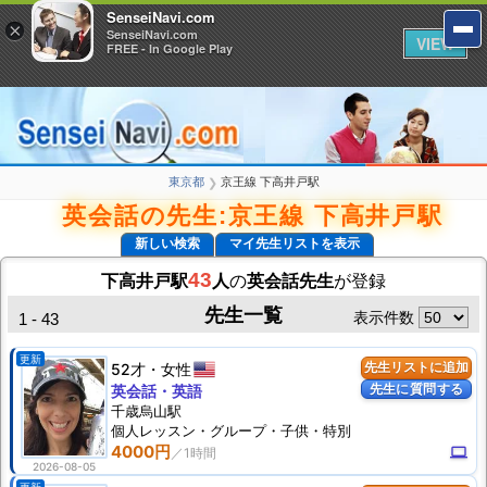
SenseiNavi.com
SenseiNavi.com
×
×
SenseiNavi.com
SenseiNavi.com
VIEW
VIEW
FREE - In Google Play
FREE - In Google Play
東京都
京王線 下高井戸駅
❯
英会話の先生:京王線 下高井戸駅
新しい検索
マイ先生リストを表示
43
下高井戸駅
人
の
英会話先生
が登録
先生一覧
表示件数
1 - 43
更新
52才
女性
先生リストに追加
先生に質問する
英会話・英語
千歳烏山駅
個人
レッスン
・グループ・子供・特別
4000円
computer
2026-08-05