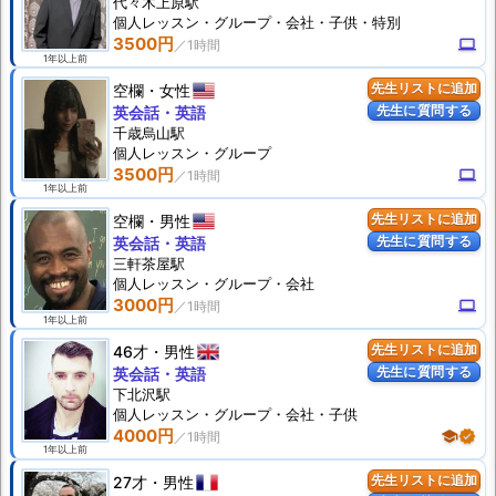
代々木上原駅
個人
レッスン
・グループ・会社・子供・特別
3500円
computer
1年以上前
空欄
女性
先生リストに追加
先生に質問する
英会話・英語
千歳烏山駅
個人
レッスン
・グループ
3500円
computer
1年以上前
空欄
男性
先生リストに追加
先生に質問する
英会話・英語
三軒茶屋駅
個人
レッスン
・グループ・会社
3000円
computer
1年以上前
46才
男性
先生リストに追加
先生に質問する
英会話・英語
下北沢駅
個人
レッスン
・グループ・会社・子供
4000円
school
verified
1年以上前
27才
男性
先生リストに追加