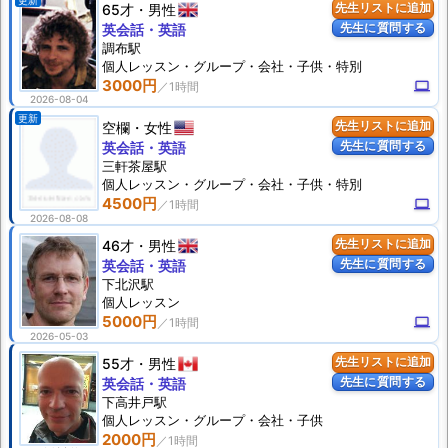
更新
65才
男性
先生リストに追加
先生に質問する
英会話・英語
調布駅
個人
レッスン
・グループ・会社・子供・特別
3000円
computer
2026-08-04
更新
空欄
女性
先生リストに追加
先生に質問する
英会話・英語
三軒茶屋駅
個人
レッスン
・グループ・会社・子供・特別
4500円
computer
2026-08-08
46才
男性
先生リストに追加
先生に質問する
英会話・英語
下北沢駅
個人
レッスン
5000円
computer
2026-05-03
55才
男性
先生リストに追加
先生に質問する
英会話・英語
下高井戸駅
個人
レッスン
・グループ・会社・子供
2000円