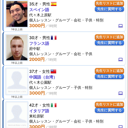
35才
男性
先生リストに追加
先生に質問する
スペイン語
代々木上原駅
個人
レッスン
・グループ・会社・子供・特別
3000円
computer
1年以上前
30才
男性
先生リストに追加
先生に質問する
フランス語
府中駅
個人
レッスン
・グループ・会社・子供
2000円
computer
1年以上前
37才
女性
先生リストに追加
先生に質問する
中国語（台湾）
代々木公園駅
個人
レッスン
・グループ・子供・特別
3000円
computer
1年以上前
42才
女性
先生リストに追加
先生に質問する
イタリア語
東松原駅
個人
レッスン
・グループ・会社・子供・特別
3000円
computer