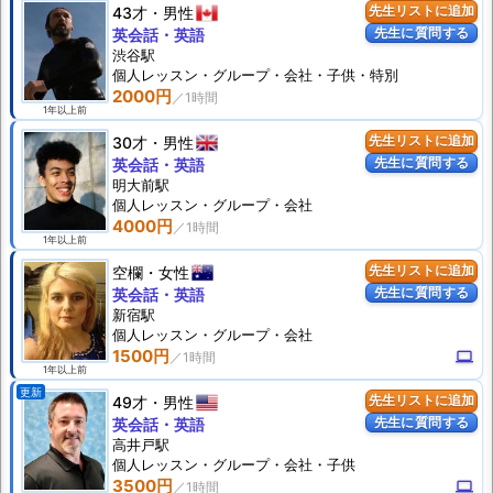
43才
男性
先生リストに追加
先生に質問する
英会話・英語
渋谷駅
個人
レッスン
・グループ・会社・子供・特別
2000円
1年以上前
30才
男性
先生リストに追加
先生に質問する
英会話・英語
明大前駅
個人
レッスン
・グループ・会社
4000円
1年以上前
空欄
女性
先生リストに追加
先生に質問する
英会話・英語
新宿駅
個人
レッスン
・グループ・会社
1500円
computer
1年以上前
更新
49才
男性
先生リストに追加
先生に質問する
英会話・英語
高井戸駅
個人
レッスン
・グループ・会社・子供
3500円
computer