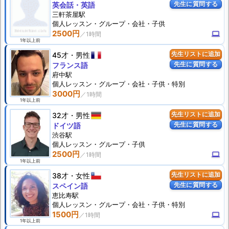
先生に質問する
英会話・英語
三軒茶屋駅
個人
レッスン
・グループ・会社・子供
2500円
computer
1年以上前
45才
男性
先生リストに追加
先生に質問する
フランス語
府中駅
個人
レッスン
・グループ・会社・子供・特別
3000円
1年以上前
32才
男性
先生リストに追加
先生に質問する
ドイツ語
渋谷駅
個人
レッスン
・グループ・子供
2500円
computer
1年以上前
38才
女性
先生リストに追加
先生に質問する
スペイン語
恵比寿駅
個人
レッスン
・グループ・会社・子供・特別
1500円
computer
1年以上前