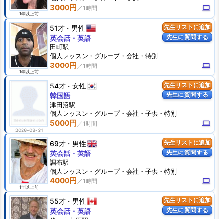
3000円
computer
1年以上前
51才
男性
先生リストに追加
先生に質問する
英会話・英語
田町駅
個人
レッスン
・グループ・会社・特別
3000円
computer
1年以上前
54才
女性
先生リストに追加
先生に質問する
韓国語
津田沼駅
個人
レッスン
・グループ・会社・子供・特別
5000円
computer
2026-03-31
69才
男性
先生リストに追加
先生に質問する
英会話・英語
調布駅
個人
レッスン
・グループ・会社・子供・特別
4000円
computer
1年以上前
55才
男性
先生リストに追加
先生に質問する
英会話・英語