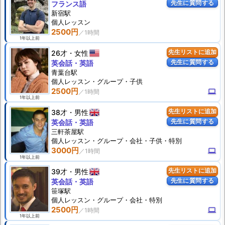
先生に質問する
フランス語
新宿駅
個人
レッスン
2500円
1年以上前
26才
女性
先生リストに追加
先生に質問する
英会話・英語
青葉台駅
個人
レッスン
・グループ・子供
2500円
computer
1年以上前
38才
男性
先生リストに追加
先生に質問する
英会話・英語
三軒茶屋駅
個人
レッスン
・グループ・会社・子供・特別
3000円
computer
1年以上前
39才
男性
先生リストに追加
先生に質問する
英会話・英語
笹塚駅
個人
レッスン
・グループ・会社・特別
2500円
computer
1年以上前