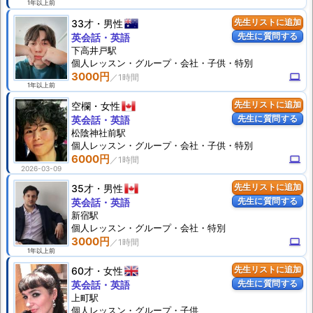
1年以上前
33才
男性
先生リストに追加
先生に質問する
英会話・英語
下高井戸駅
個人
レッスン
・グループ・会社・子供・特別
3000円
computer
1年以上前
空欄
女性
先生リストに追加
先生に質問する
英会話・英語
松陰神社前駅
個人
レッスン
・グループ・会社・子供・特別
6000円
computer
2026-03-09
35才
男性
先生リストに追加
先生に質問する
英会話・英語
新宿駅
個人
レッスン
・グループ・会社・特別
3000円
computer
1年以上前
60才
女性
先生リストに追加
先生に質問する
英会話・英語
上町駅
個人
レッスン
・グループ・子供