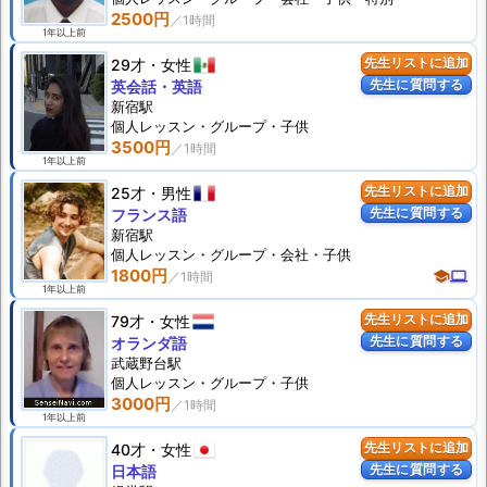
2500円
1年以上前
29才
女性
先生リストに追加
先生に質問する
英会話・英語
新宿駅
個人
レッスン
・グループ・子供
3500円
1年以上前
25才
男性
先生リストに追加
先生に質問する
フランス語
新宿駅
個人
レッスン
・グループ・会社・子供
1800円
school
computer
1年以上前
79才
女性
先生リストに追加
先生に質問する
オランダ語
武蔵野台駅
個人
レッスン
・グループ・子供
3000円
1年以上前
40才
女性
先生リストに追加
先生に質問する
日本語