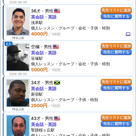
2026-08-05
36才
男性
先生リストに追加
先生に質問する
英会話・英語
浅草駅
個人
レッスン
・グループ・会社・子供・特別
4000円
computer
1年以上前
更新
空欄
男性
先生リストに追加
先生に質問する
英会話・英語
笹塚駅
個人
レッスン
・グループ・会社・子供・特別
5000円
2026-08-05
34才
男性
先生リストに追加
先生に質問する
英会話・英語
新宿駅
個人
レッスン
・グループ・子供・特別
2900円
1年以上前
43才
男性
先生リストに追加
先生に質問する
英会話・英語
聖蹟桜ヶ丘駅
個人
レッスン
・グループ・会社・子供・特別