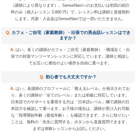
（講師により異なります）。SenseiNaviへのお支払いは初回の紹介
料のみ（個人レッスン 3,800 円）で、レッスン料は講師と直接契約
します。月謝・入会金はSenseiNaviでは一切いただきません。
カフェ・ご自宅（家庭教師）・出張での英会話レッスンはでき
ますか？
はい。多くの講師がカフェ・ご自宅（家庭教師）・職場近く・出
張での対面マンツーマンレッスンに対応しています。講師と相談し
てお互いに都合のよい場所を自由に選べます。
初心者でも大丈夫ですか？
はい。各講師のプロフィールに「教えるレベル」が表示されてお
り、多くの講師が「全てのレベル」または初級に対応しています。
日本語でのサポートを重視する方は「日本語レベル」欄で講師の日
本語力を確認して選べます。お子様の場合は、講師が受け入れ可能
な「指導開始年齢（最低年齢）」も確認できます。さらに知りたい
ことは、無料の「先生に質問する」ボタンから直接質問できます。
まずは体験レッスンからお試しください。