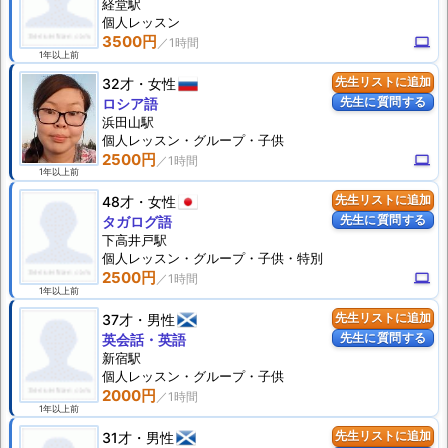
経堂駅
個人
レッスン
3500円
computer
1年以上前
32才
女性
先生リストに追加
先生に質問する
ロシア語
浜田山駅
個人
レッスン
・グループ・子供
2500円
computer
1年以上前
48才
女性
先生リストに追加
先生に質問する
タガログ語
下高井戸駅
個人
レッスン
・グループ・子供・特別
2500円
computer
1年以上前
37才
男性
先生リストに追加
先生に質問する
英会話・英語
新宿駅
個人
レッスン
・グループ・子供
2000円
1年以上前
31才
男性
先生リストに追加