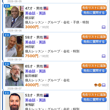
2026-08-05
更新
47才
男性
先生リストに追加
先生に質問する
英会話・英語
横浜駅
個人
レッスン
・グループ・会社・子供・特別
3000円
computer
2026-08-06
更新
59才
男性
先生リストに追加
先生に質問する
英会話・英語
神田駅
個人
レッスン
・グループ・会社・特別
7500円
computer
2026-08-04
更新
65才
男性
先生リストに追加
先生に質問する
英会話・英語
飯田橋駅
個人
レッスン
・グループ・会社
4000円
school
verified
computer
2026-08-07
更新
53才
男性
先生リストに追加
先生に質問する
英会話・英語
巣鴨駅
個人
レッスン
・グループ・会社・特別