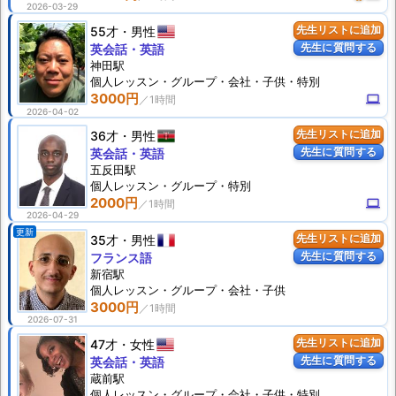
2026-03-29
55才
男性
先生リストに追加
先生に質問する
英会話・英語
神田駅
個人
レッスン
・グループ・会社・子供・特別
3000円
computer
2026-04-02
36才
男性
先生リストに追加
先生に質問する
英会話・英語
五反田駅
個人
レッスン
・グループ・特別
2000円
computer
2026-04-29
更新
35才
男性
先生リストに追加
先生に質問する
フランス語
新宿駅
個人
レッスン
・グループ・会社・子供
3000円
2026-07-31
47才
女性
先生リストに追加
先生に質問する
英会話・英語
蔵前駅
個人
レッスン
・グループ・会社・子供・特別