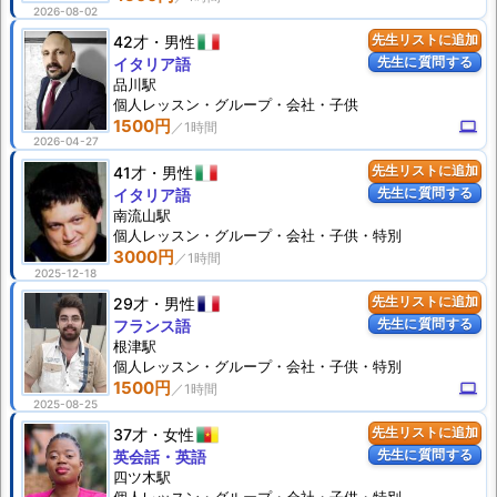
2026-08-02
42才
男性
先生リストに追加
先生に質問する
イタリア語
品川駅
個人
レッスン
・グループ・会社・子供
1500円
computer
2026-04-27
41才
男性
先生リストに追加
先生に質問する
イタリア語
南流山駅
個人
レッスン
・グループ・会社・子供・特別
3000円
2025-12-18
29才
男性
先生リストに追加
先生に質問する
フランス語
根津駅
個人
レッスン
・グループ・会社・子供・特別
1500円
computer
2025-08-25
37才
女性
先生リストに追加
先生に質問する
英会話・英語
四ツ木駅