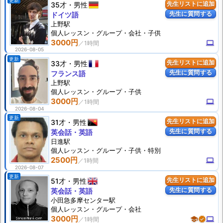
更新
35才
男性
先生リストに追加
先生に質問する
ドイツ語
上野駅
個人
レッスン
・グループ・会社・子供
3000円
computer
2026-08-05
更新
33才
男性
先生リストに追加
先生に質問する
フランス語
上野駅
個人
レッスン
・グループ・子供
3000円
computer
2026-08-04
更新
31才
男性
先生リストに追加
先生に質問する
英会話・英語
日進駅
個人
レッスン
・グループ・子供・特別
2500円
computer
2026-08-07
更新
51才
男性
先生リストに追加
先生に質問する
英会話・英語
小田急多摩センター駅
個人
レッスン
・グループ・会社
3000円
school
verified
computer