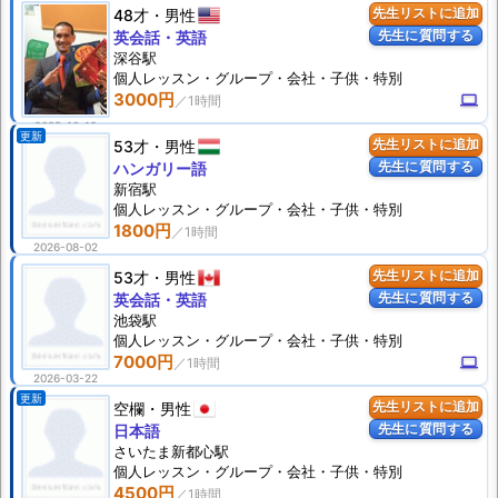
48才
男性
先生リストに追加
先生に質問する
英会話・英語
深谷駅
個人
レッスン
・グループ・会社・子供・特別
3000円
computer
2025-10-19
更新
53才
男性
先生リストに追加
先生に質問する
ハンガリー語
新宿駅
個人
レッスン
・グループ・会社・子供・特別
1800円
2026-08-02
53才
男性
先生リストに追加
先生に質問する
英会話・英語
池袋駅
個人
レッスン
・グループ・会社・子供・特別
7000円
computer
2026-03-22
更新
空欄
男性
先生リストに追加
先生に質問する
日本語
さいたま新都心駅
個人
レッスン
・グループ・会社・子供・特別
4500円