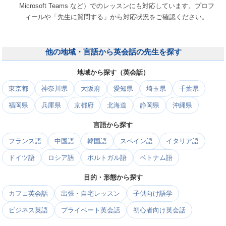
Microsoft Teams など）でのレッスンにも対応しています。プロフ
ィールや「先生に質問する」から対応状況をご確認ください。
他の地域・言語から英会話の先生を探す
地域から探す（英会話）
東京都
神奈川県
大阪府
愛知県
埼玉県
千葉県
福岡県
兵庫県
京都府
北海道
静岡県
沖縄県
言語から探す
フランス語
中国語
韓国語
スペイン語
イタリア語
ドイツ語
ロシア語
ポルトガル語
ベトナム語
目的・形態から探す
カフェ英会話
出張・自宅レッスン
子供向け語学
ビジネス英語
プライベート英会話
初心者向け英会話