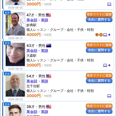
3000円
computer
2026-08-02
更新
47才
男性
先生リストに追加
先生に質問する
英会話・英語
妙典駅
個人
レッスン
・グループ・会社・子供・特別
4000円
school
verified
computer
volume_mute
2026-08-01
更新
43才
男性
先生リストに追加
先生に質問する
英会話・英語
大森駅
個人
レッスン
・グループ・会社・子供・特別
3000円
computer
volume_mute
2026-08-01
更新
54才
男性
先生リストに追加
先生に質問する
英会話・英語
北千住駅
個人
レッスン
・グループ・会社・子供・特別
3000円
computer
2026-08-02
更新
38才
男性
先生リストに追加
先生に質問する
英会話・英語