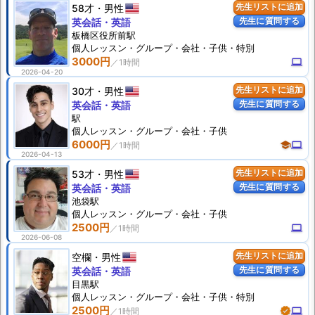
58才
男性
先生リストに追加
先生に質問する
英会話・英語
板橋区役所前駅
個人
レッスン
・グループ・会社・子供・特別
3000円
computer
2026-04-20
30才
男性
先生リストに追加
先生に質問する
英会話・英語
駅
個人
レッスン
・グループ・会社・子供
6000円
school
computer
2026-04-13
53才
男性
先生リストに追加
先生に質問する
英会話・英語
池袋駅
個人
レッスン
・グループ・会社・子供
2500円
computer
2026-06-08
空欄
男性
先生リストに追加
先生に質問する
英会話・英語
目黒駅
個人
レッスン
・グループ・会社・子供・特別
2500円
verified
computer