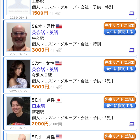
上野駅
個人
レッスン
・グループ・会社・子供・特別
1500円
computer
2025-09-18
58才
男性
先生リストに追加
先生に質問する
英会話・英語
牛久駅
個人
レッスン
・グループ・会社・特別
3000円
computer
2025-09-17
37才
女性
先生リストに追加
先生に質問する
英会話・英語
金沢八景駅
個人
レッスン
・グループ・会社・子供・特別
5000円
2025-09-22
50才
男性
先生リストに追加
先生に質問する
日本語
新宿駅
個人
レッスン
・グループ・会社・子供・特別
2000円
computer
2026-07-19
50才
男性
先生リストに追加