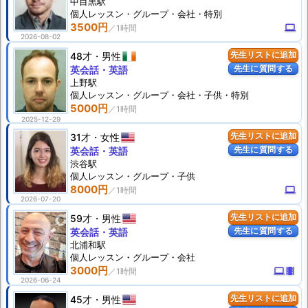
中目黒駅
個人
レッスン
・グループ・会社・特別
3500円
computer
2026-08-02
48才
男性
先生リストに追加
先生に質問する
英会話・英語
上野駅
個人
レッスン
・グループ・会社・子供・特別
5000円
2025-12-29
31才
女性
先生リストに追加
先生に質問する
英会話・英語
渋谷駅
個人
レッスン
・グループ・子供
8000円
computer
2026-07-20
59才
男性
先生リストに追加
先生に質問する
英会話・英語
北浦和駅
個人
レッスン
・グループ・会社
3000円
computer
theaters
2026-06-24
45才
男性
先生リストに追加