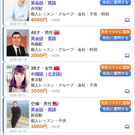
先生に質問する
英会話・英語
赤羽駅
個人
レッスン
・グループ・会社・子供・特別
4000円
computer
2026-01-20
46才
男性
先生リストに追加
先生に質問する
英会話・英語
馬橋駅
個人
レッスン
・グループ・会社・特別
2000円
computer
2026-02-16
38才
女性
先生リストに追加
先生に質問する
中国語（北京語)
東京駅
個人
レッスン
・グループ・会社・子供
3500円
computer
2026-07-11
空欄
男性
先生リストに追加
先生に質問する
英会話・英語
新宿駅
個人
レッスン
・子供
3000円
computer
2025-10-16