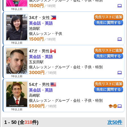
個人
レッスン
・グループ・会社・子供・特別
1500円
computer
1年以上前
34才
女性
先生リストに追加
先生に質問する
英会話・英語
池袋駅
個人
レッスン
・子供
1500円
computer
1年以上前
47才
男性
先生リストに追加
先生に質問する
英会話・英語
五反田駅
個人
レッスン
・グループ・会社・子供・特別
3000円
computer
1年以上前
54才
男性
先生リストに追加
先生に質問する
英会話・英語
高崎駅
個人
レッスン
・グループ・会社・子供・特別
5500円
school
verified
computer
1年以上前
1 - 50 (全
318
件)
次50件