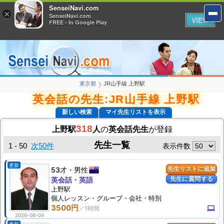
SenseiNavi.com
SenseiNavi.com
×
×
SenseiNavi.com
SenseiNavi.com
VIEW
VIEW
FREE - In Google Play
FREE - In Google Play
東京都
JR山手線 上野駅
❯
英会話の先生:JR山手線 上野駅
新しい検索
マイ先生リストを表示
318
上野駅
人
の
英会話先生
が登録
先生一覧
1 - 50
次50件
表示件数
更新
53才
男性
先生リストに追加
先生に質問する
英会話・英語
上野駅
個人
レッスン
・グループ・会社・特別
3500円
computer
2026-08-04