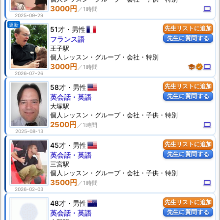
3000円
computer
2025-09-29
更新
51才
男性
先生リストに追加
先生に質問する
フランス語
王子駅
個人
レッスン
・グループ・会社・特別
3000円
school
verified
computer
2026-07-26
58才
男性
先生リストに追加
先生に質問する
英会話・英語
大塚駅
個人
レッスン
・グループ・会社・子供・特別
2500円
computer
2025-08-13
45才
男性
先生リストに追加
先生に質問する
英会話・英語
三宮駅
個人
レッスン
・グループ・会社・子供・特別
3500円
computer
2026-02-03
48才
男性
先生リストに追加
先生に質問する
英会話・英語