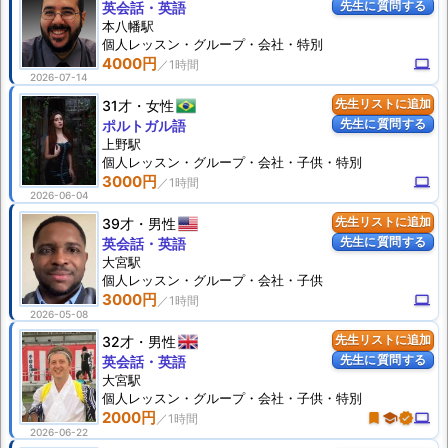
先生に質問する
英会話・英語
本八幡駅
個人
レッスン
・グループ・会社・特別
4000円
computer
2026-07-14
31才
女性
先生リストに追加
先生に質問する
ポルトガル語
上野駅
個人
レッスン
・グループ・会社・子供・特別
3000円
computer
2026-06-04
39才
男性
先生リストに追加
先生に質問する
英会話・英語
大宮駅
個人
レッスン
・グループ・会社・子供
3000円
computer
2026-05-08
32才
男性
先生リストに追加
先生に質問する
英会話・英語
大宮駅
個人
レッスン
・グループ・会社・子供・特別
2000円
turned_in
school
verified
computer
2026-06-22