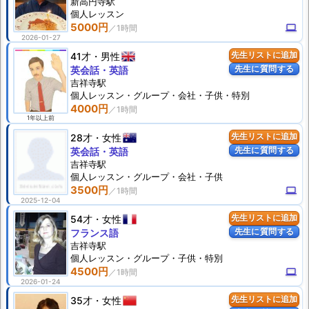
新高円寺駅
個人
レッスン
5000円
computer
2026-01-27
41才
男性
先生リストに追加
先生に質問する
英会話・英語
吉祥寺駅
個人
レッスン
・グループ・会社・子供・特別
4000円
1年以上前
28才
女性
先生リストに追加
先生に質問する
英会話・英語
吉祥寺駅
個人
レッスン
・グループ・会社・子供
3500円
computer
2025-12-04
54才
女性
先生リストに追加
先生に質問する
フランス語
吉祥寺駅
個人
レッスン
・グループ・子供・特別
4500円
computer
2026-01-24
35才
女性
先生リストに追加