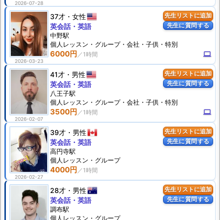
2026-07-28
37才
女性
先生リストに追加
先生に質問する
英会話・英語
中野駅
個人
レッスン
・グループ・会社・子供・特別
6000円
computer
2026-03-23
41才
男性
先生リストに追加
先生に質問する
英会話・英語
八王子駅
個人
レッスン
・グループ・会社・子供・特別
3500円
computer
2026-02-07
39才
男性
先生リストに追加
先生に質問する
英会話・英語
高円寺駅
個人
レッスン
・グループ
4000円
2026-02-27
28才
男性
先生リストに追加
先生に質問する
英会話・英語
調布駅
個人
レッスン
・グループ