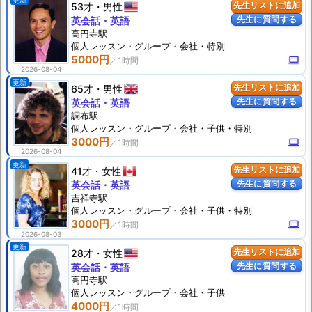
更新
53才
男性
先生リストに追加
先生に質問する
英会話・英語
高円寺駅
個人
レッスン
・グループ・会社・特別
5000円
computer
2026-08-04
更新
65才
男性
先生リストに追加
先生に質問する
英会話・英語
調布駅
個人
レッスン
・グループ・会社・子供・特別
3000円
computer
2026-08-04
更新
41才
女性
先生リストに追加
先生に質問する
英会話・英語
吉祥寺駅
個人
レッスン
・グループ・会社・子供・特別
3000円
computer
2026-08-03
更新
28才
女性
先生リストに追加
先生に質問する
英会話・英語
高円寺駅
個人
レッスン
・グループ・会社・子供
4000円