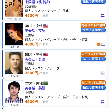
先生に質問する
中国語（北京語)
武蔵境駅
個人
レッスン
・グループ・子供
4500円
computer
2026-02-08
39才
女性
先生リストに追加
先生に質問する
英会話・英語
三鷹駅
個人
レッスン
・グループ・会社・子供・特別
4000円
verified
computer
1年以上前
58才
男性
先生リストに追加
先生に質問する
英会話・英語
三鷹駅
個人
レッスン
・グループ
3500円
computer
1年以上前
22才
男性
先生リストに追加
先生に質問する
英会話・英語
中野駅
個人
レッスン
・グループ・会社・子供・特別
4500円
computer
1年以上前