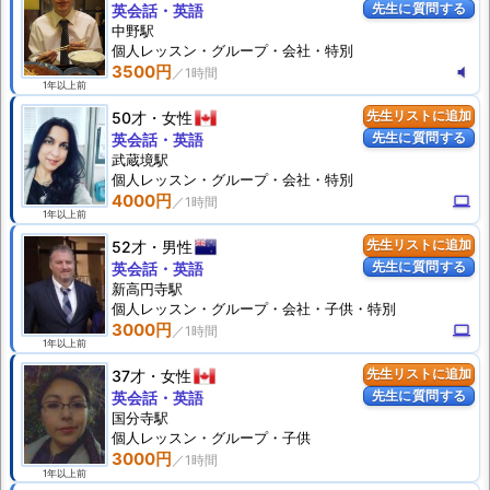
先生に質問する
英会話・英語
中野駅
個人
レッスン
・グループ・会社・特別
3500円
volume_mute
1年以上前
50才
女性
先生リストに追加
先生に質問する
英会話・英語
武蔵境駅
個人
レッスン
・グループ・会社・特別
4000円
computer
1年以上前
52才
男性
先生リストに追加
先生に質問する
英会話・英語
新高円寺駅
個人
レッスン
・グループ・会社・子供・特別
3000円
computer
1年以上前
37才
女性
先生リストに追加
先生に質問する
英会話・英語
国分寺駅
個人
レッスン
・グループ・子供
3000円
1年以上前