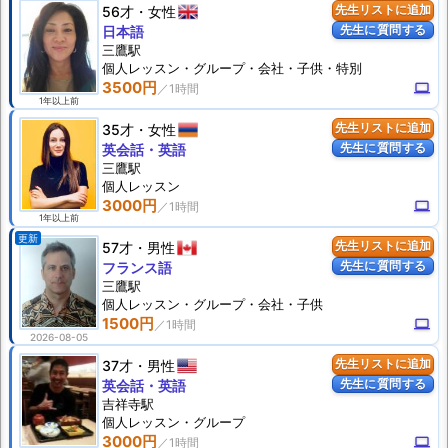
56才
女性
先生リストに追加
先生に質問する
日本語
三鷹駅
個人
レッスン
・グループ・会社・子供・特別
3500円
computer
1年以上前
35才
女性
先生リストに追加
先生に質問する
英会話・英語
三鷹駅
個人
レッスン
3000円
computer
1年以上前
更新
57才
男性
先生リストに追加
先生に質問する
フランス語
三鷹駅
個人
レッスン
・グループ・会社・子供
1500円
computer
2026-08-05
37才
男性
先生リストに追加
先生に質問する
英会話・英語
吉祥寺駅
個人
レッスン
・グループ
3000円
computer