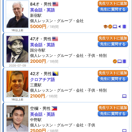
84才
男性
先生リストに追加
先生に質問する
英会話・英語
新宿駅
個人
レッスン
・グループ・会社
5000円
school
verified
computer
volume_mute
theaters
1年以上前
47才
男性
先生リストに追加
先生に質問する
英会話・英語
国分寺駅
個人
レッスン
・グループ・会社・子供・特別
2000円
verified
computer
theaters
2026-07-09
42才
男性
先生リストに追加
先生に質問する
クロアチア語
三鷹駅
個人
レッスン
・グループ・会社・子供・特別
2100円
computer
1年以上前
空欄
男性
先生リストに追加
先生に質問する
英会話・英語
中野駅
個人
レッスン
・グループ・会社・子供
2500円
computer