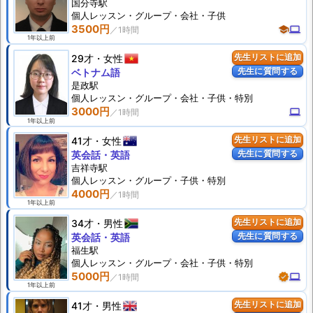
国分寺駅
個人
レッスン
・グループ・会社・子供
3500円
school
computer
1年以上前
29才
女性
先生リストに追加
先生に質問する
ベトナム語
是政駅
個人
レッスン
・グループ・会社・子供・特別
3000円
computer
1年以上前
41才
女性
先生リストに追加
先生に質問する
英会話・英語
吉祥寺駅
個人
レッスン
・グループ・子供・特別
4000円
1年以上前
34才
男性
先生リストに追加
先生に質問する
英会話・英語
福生駅
個人
レッスン
・グループ・会社・子供・特別
5000円
verified
computer
1年以上前
41才
男性
先生リストに追加