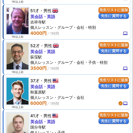
1年以上前
51才
男性
先生リストに追加
先生に質問する
英会話・英語
吉祥寺駅
個人
レッスン
・グループ・会社・特別
4000円
computer
1年以上前
52才
男性
先生リストに追加
先生に質問する
英会話・英語
荻窪駅
個人
レッスン
・グループ・会社・子供・特別
3500円
computer
1年以上前
37才
男性
先生リストに追加
先生に質問する
英会話・英語
秋葉原駅
個人
レッスン
・グループ・会社
6000円
verified
computer
1年以上前
41才
男性
先生リストに追加
先生に質問する
英会話・英語
国分寺駅
個人
レッスン
・子供