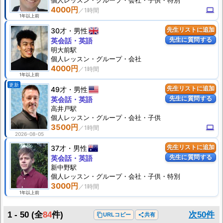
個人
レッスン
・グループ・会社・子供・特別
4000円
computer
1年以上前
30才
男性
先生リストに追加
先生に質問する
英会話・英語
明大前駅
個人
レッスン
・グループ・会社
4000円
1年以上前
更新
49才
男性
先生リストに追加
先生に質問する
英会話・英語
高井戸駅
個人
レッスン
・グループ・会社・子供
3500円
computer
2026-08-05
37才
男性
先生リストに追加
先生に質問する
英会話・英語
新中野駅
個人
レッスン
・グループ・会社・子供・特別
3000円
1年以上前
1 - 50
(全
84
件)
次50件
content_copy
URLコピー
share
共有