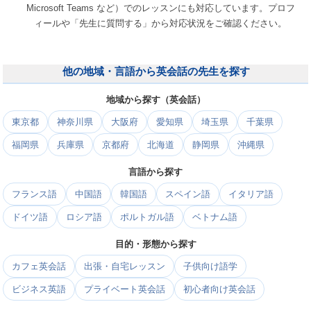
Microsoft Teams など）でのレッスンにも対応しています。プロフ
ィールや「先生に質問する」から対応状況をご確認ください。
他の地域・言語から英会話の先生を探す
地域から探す（英会話）
東京都
神奈川県
大阪府
愛知県
埼玉県
千葉県
福岡県
兵庫県
京都府
北海道
静岡県
沖縄県
言語から探す
フランス語
中国語
韓国語
スペイン語
イタリア語
ドイツ語
ロシア語
ポルトガル語
ベトナム語
目的・形態から探す
カフェ英会話
出張・自宅レッスン
子供向け語学
ビジネス英語
プライベート英会話
初心者向け英会話