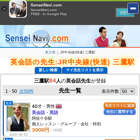
SenseiNavi.com
SenseiNavi.com
×
×
SenseiNavi.com
SenseiNavi.com
VIEW
VIEW
FREE - In Google Play
FREE - In Google Play
東京都
JR中央線(快速) 三鷹駅
❯
英会話の先生:JR中央線(快速) 三鷹駅
新しい検索
マイ先生リストを表示
84
三鷹駅
人
の
英会話先生
が登録
先生一覧
1 - 50
次50件
表示件数
更新
40才
男性
先生リストに追加
先生に質問する
英会話・英語
阿佐ケ谷駅
個人
レッスン
・グループ・会社・特別
3000円
2026-08-03