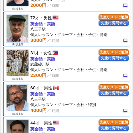
2000円
computer
1年以上前
72才
男性
先生リストに追加
先生に質問する
英会話・英語
八王子駅
個人
レッスン
・グループ・会社・子供・特別
3000円
computer
1年以上前
31才
女性
先生リストに追加
先生に質問する
英会話・英語
武蔵砂川駅
個人
レッスン
・グループ・会社・子供・特別
2300円
computer
1年以上前
60才
男性
先生リストに追加
先生に質問する
英会話・英語
八王子駅
個人
レッスン
・グループ・会社・特別
4000円
computer
1年以上前
44才
男性
先生リストに追加
先生に質問する
英会話・英語