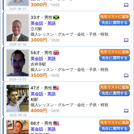
3000円
computer
2025-09-27
33才
男性
先生リストに追加
先生に質問する
英会話・英語
立川駅
個人
レッスン
・グループ・会社・子供・特別
3000円
computer
2026-01-30
54才
男性
先生リストに追加
先生に質問する
英会話・英語
吉祥寺駅
個人
レッスン
・グループ・会社・子供・特別
3500円
computer
2025-12-23
47才
男性
先生リストに追加
先生に質問する
英会話・英語
柏駅
個人
レッスン
・グループ・会社・子供・特別
4000円
computer
2025-09-18
68才
男性
先生リストに追加
先生に質問する
英会話・英語