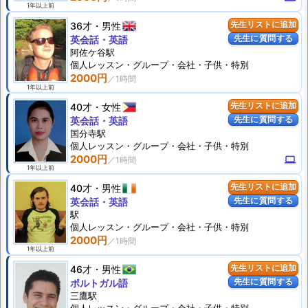
1年以上前
36才
男性
先生リストに追加
先生に質問する
英会話・英語
阿佐ケ谷駅
個人
レッスン
・グループ・会社・子供・特別
2000円
1年以上前
40才
女性
先生リストに追加
先生に質問する
英会話・英語
国分寺駅
個人
レッスン
・グループ・会社・子供・特別
2000円
computer
1年以上前
40才
男性
先生リストに追加
先生に質問する
英会話・英語
駅
個人
レッスン
・グループ・会社・子供・特別
2000円
1年以上前
46才
男性
先生リストに追加
先生に質問する
ポルトガル語
三鷹駅