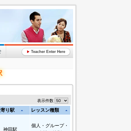
せ
Teacher Enter Here
▶
駅
表示件数
最寄り駅
レッスン種類
arrow_drop_up
arrow_drop_up
個人
・グループ・
神田駅