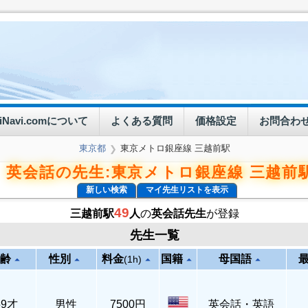
eiNavi.comについて
よくある質問
価格設定
お問合わ
東京都
東京メトロ銀座線 三越前駅
❯
英会話の先生:東京メトロ銀座線 三越前
新しい検索
マイ先生リストを表示
49
三越前駅
人
の
英会話先生
が登録
先生一覧
齢
性別
料金
国籍
母国語
arrow_drop_up
arrow_drop_up
arrow_drop_up
arrow_drop_up
arrow_drop_up
(1h)
59才
男性
7500円
英会話・英語