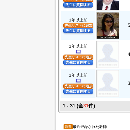
先生に質問する
1年以上前
先生リストに追加
先生に質問する
1年以上前
computer
先生リストに追加
先生に質問する
1年以上前
computer
先生リストに追加
先生に質問する
1 - 31
(全
31
件)
最近登録された教師
新着