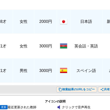
58才
女性
2000円
日本語
41才
女性
3000円
英会話・英語
31才
男性
3000円
スペイン語
content_copy
検索結果のURLをコピー
share
共有
アイコンの説明
volume_mute
最近更新された教師
クリックで音声再生
更新