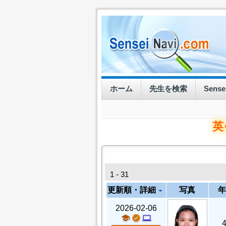
ホーム
先生を検索
Sens
英
1 - 31
更新順・詳細
写真
年
arrow_drop_down
2026-02-06
school
verified
computer