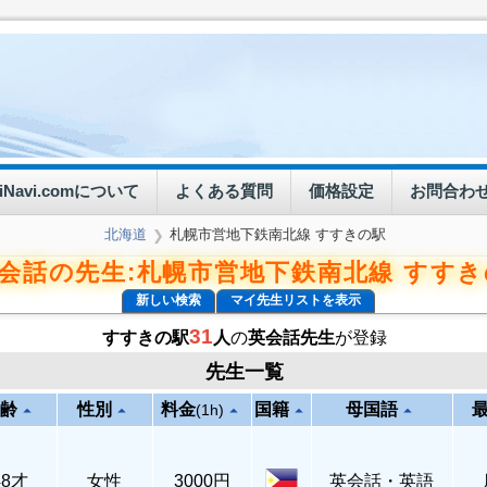
eiNavi.comについて
よくある質問
価格設定
お問合わ
北海道
札幌市営地下鉄南北線 すすきの駅
❯
会話の先生:札幌市営地下鉄南北線 すす
新しい検索
マイ先生リストを表示
31
すすきの駅
人
の
英会話先生
が登録
先生一覧
齢
性別
料金
国籍
母国語
arrow_drop_up
arrow_drop_up
arrow_drop_up
arrow_drop_up
arrow_drop_up
(1h)
48才
女性
3000円
英会話・英語