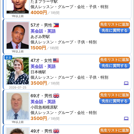
たまプラーザ駅
個人
レッスン
・グループ・会社・子供・特別
4000円
1年以上前
57才
男性
先生リストに追加
先生に質問する
英会話・英語
あざみ野駅
個人
レッスン
・グループ・子供・特別
1500円
1年以上前
更新
47才
女性
先生リストに追加
先生に質問する
英会話・英語
日本橋駅
個人
レッスン
・グループ・会社・子供・特別
3500円
computer
2026-07-25
69才
男性
先生リストに追加
先生に質問する
英会話・英語
小田急相模原駅
個人
レッスン
・グループ・会社・特別
3500円
computer
1年以上前
49才
男性
先生リストに追加