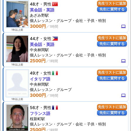
48才
男性
先生リストに追加
先生に質問する
英会話・英語
あざみ野駅
個人
レッスン
・グループ・会社・子供・特別
3000円
computer
1年以上前
44才
女性
先生リストに追加
先生に質問する
英会話・英語
中央林間駅
個人
レッスン
・グループ・会社・子供・特別
2500円
computer
1年以上前
49才
女性
先生リストに追加
先生に質問する
イタリア語
中央林間駅
個人
レッスン
・グループ
3000円
computer
1年以上前
56才
男性
先生リストに追加
先生に質問する
フランス語
桜新町駅
個人
レッスン
・グループ・会社・子供・特別
2500円