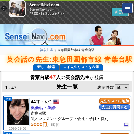
SenseiNavi.com
SenseiNavi.com
×
×
SenseiNavi.com
SenseiNavi.com
VIEW
VIEW
FREE - In Google Play
FREE - In Google Play
神奈川県
東急田園都市線 青葉台駅
❯
英会話の先生:東急田園都市線 青葉台駅
新しい検索
マイ先生リストを表示
47
青葉台駅
人
の
英会話先生
が登録
先生一覧
表示件数
1 - 47
更新
44才
女性
先生リストに追加
先生に質問する
英会話・英語
青葉台駅
個人
レッスン
・グループ・会社・子供・特別
5000円
computer
2026-08-06