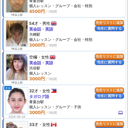
青葉台駅
個人
レッスン
・グループ・会社・特別
4500円
1年以上前
54才
男性
先生リストに追加
先生に質問する
英会話・英語
大崎駅
個人
レッスン
・グループ・会社・特別
3000円
1年以上前
空欄
女性
先生リストに追加
先生に質問する
英会話・英語
渋谷駅
個人
レッスン
3000円
1年以上前
更新
32才
女性
先生リストに追加
先生に質問する
タガログ語
青葉台駅
個人
レッスン
・グループ・子供
3000円
computer
2026-08-04
33才
女性
先生リストに追加