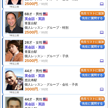
2500円
computer
1年以上前
68才
男性
先生リストに追加
先生に質問する
英会話・英語
青葉台駅
個人
レッスン
・グループ・特別
2500円
computer
1年以上前
26才
女性
先生リストに追加
先生に質問する
英会話・英語
青葉台駅
個人
レッスン
・グループ・子供
2500円
computer
1年以上前
44才
男性
先生リストに追加
先生に質問する
英会話・英語
恵比寿駅
個人
レッスン
・グループ・会社・子供
3000円
computer
1年以上前
44才
男性
先生リストに追加
先生に質問する
英会話・英語