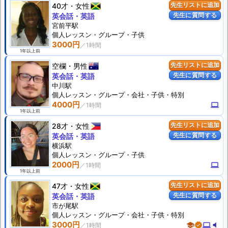
40才
女性
先生リストに追加
先生に質問する
英会話・英語
宮前平駅
個人
レッスン
・グループ・子供
3000円
1年以上前
空欄
男性
先生リストに追加
先生に質問する
英会話・英語
中川駅
個人
レッスン
・グループ・会社・子供・特別
4000円
computer
1年以上前
28才
女性
先生リストに追加
先生に質問する
英会話・英語
横浜駅
個人
レッスン
・グループ・子供
2000円
computer
1年以上前
47才
女性
先生リストに追加
先生に質問する
英会話・英語
市が尾駅
個人
レッスン
・グループ・会社・子供・特別
3000円
school
verified
computer
volume_mute