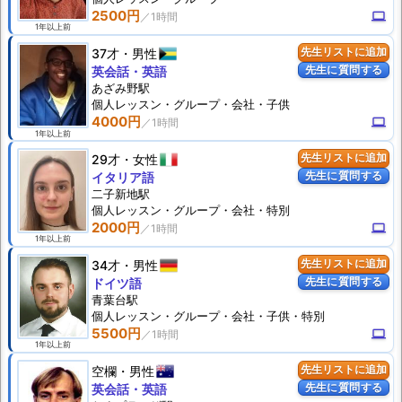
2500円
computer
1年以上前
37才
男性
先生リストに追加
先生に質問する
英会話・英語
あざみ野駅
個人
レッスン
・グループ・会社・子供
4000円
computer
1年以上前
29才
女性
先生リストに追加
先生に質問する
イタリア語
二子新地駅
個人
レッスン
・グループ・会社・特別
2000円
computer
1年以上前
34才
男性
先生リストに追加
先生に質問する
ドイツ語
青葉台駅
個人
レッスン
・グループ・会社・子供・特別
5500円
computer
1年以上前
空欄
男性
先生リストに追加
先生に質問する
英会話・英語