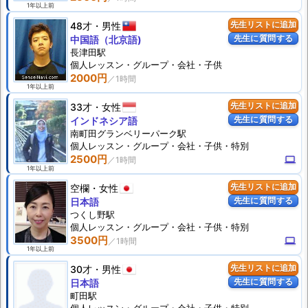
1年以上前
48才
男性
先生リストに追加
先生に質問する
中国語（北京語)
長津田駅
個人
レッスン
・グループ・会社・子供
2000円
1年以上前
33才
女性
先生リストに追加
先生に質問する
インドネシア語
南町田グランベリーパーク駅
個人
レッスン
・グループ・会社・子供・特別
2500円
computer
1年以上前
空欄
女性
先生リストに追加
先生に質問する
日本語
つくし野駅
個人
レッスン
・グループ・会社・子供・特別
3500円
computer
1年以上前
30才
男性
先生リストに追加
先生に質問する
日本語
町田駅