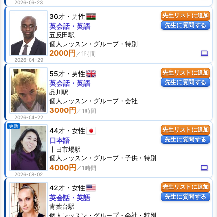
2026-06-23
36才
男性
先生リストに追加
先生に質問する
英会話・英語
五反田駅
個人
レッスン
・グループ・特別
2000円
computer
2026-04-29
55才
男性
先生リストに追加
先生に質問する
英会話・英語
品川駅
個人
レッスン
・グループ・会社
3000円
2026-04-22
更新
44才
女性
先生リストに追加
先生に質問する
日本語
十日市場駅
個人
レッスン
・グループ・子供・特別
4000円
computer
2026-08-02
42才
女性
先生リストに追加
先生に質問する
英会話・英語
青葉台駅
個人
レッスン
・グループ・会社・特別