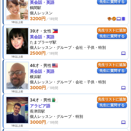
先生に質問する
英会話・英語
鶴間駅
個人
レッスン
3200円
school
verified
computer
theaters
1年以上前
39才
女性
先生リストに追加
先生に質問する
英会話・英語
たまプラーザ駅
個人
レッスン
・グループ・会社・子供・特別
2500円
computer
1年以上前
46才
男性
先生リストに追加
先生に質問する
英会話・英語
横浜駅
個人
レッスン
・グループ・会社・子供・特別
3000円
computer
1年以上前
34才
男性
先生リストに追加
先生に質問する
アラビア語
長津田駅
個人
レッスン
・グループ・特別
3000円
computer
1年以上前