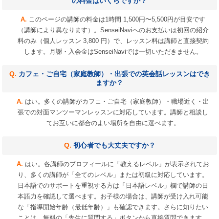
の料金はいくらですか？
このページの講師の料金は1時間 1,500円〜5,500円が目安です
（講師により異なります）。SenseiNaviへのお支払いは初回の紹介
料のみ（個人レッスン 3,800 円）で、レッスン料は講師と直接契約
します。月謝・入会金はSenseiNaviでは一切いただきません。
カフェ・ご自宅（家庭教師）・出張での英会話レッスンはでき
ますか？
はい。多くの講師がカフェ・ご自宅（家庭教師）・職場近く・出
張での対面マンツーマンレッスンに対応しています。講師と相談し
てお互いに都合のよい場所を自由に選べます。
初心者でも大丈夫ですか？
はい。各講師のプロフィールに「教えるレベル」が表示されてお
り、多くの講師が「全てのレベル」または初級に対応しています。
日本語でのサポートを重視する方は「日本語レベル」欄で講師の日
本語力を確認して選べます。お子様の場合は、講師が受け入れ可能
な「指導開始年齢（最低年齢）」も確認できます。さらに知りたい
ことは、無料の「先生に質問する」ボタンから直接質問できます。