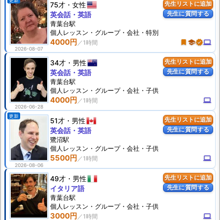
更新
75才
女性
先生リストに追加
先生に質問する
英会話・英語
青葉台駅
個人
レッスン
・グループ・会社・特別
4000円
turned_in
school
verified
computer
2026-08-07
34才
男性
先生リストに追加
先生に質問する
英会話・英語
青葉台駅
個人
レッスン
・グループ・会社・子供
4000円
computer
2026-06-28
更新
51才
男性
先生リストに追加
先生に質問する
英会話・英語
鷺沼駅
個人
レッスン
・グループ・会社・子供
5500円
computer
2026-08-06
49才
男性
先生リストに追加
先生に質問する
イタリア語
青葉台駅
個人
レッスン
・グループ・会社・子供
3000円
computer