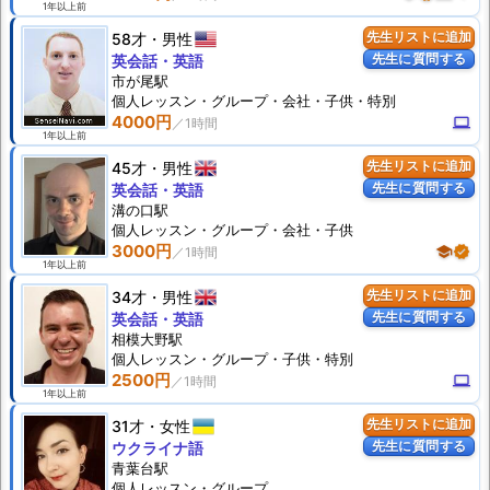
1年以上前
58才
男性
先生リストに追加
先生に質問する
英会話・英語
市が尾駅
個人
レッスン
・グループ・会社・子供・特別
4000円
computer
1年以上前
45才
男性
先生リストに追加
先生に質問する
英会話・英語
溝の口駅
個人
レッスン
・グループ・会社・子供
3000円
school
verified
1年以上前
34才
男性
先生リストに追加
先生に質問する
英会話・英語
相模大野駅
個人
レッスン
・グループ・子供・特別
2500円
computer
1年以上前
31才
女性
先生リストに追加
先生に質問する
ウクライナ語
青葉台駅
個人
レッスン
・グループ