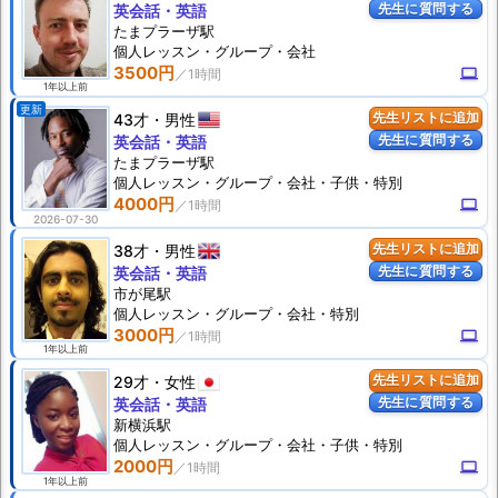
先生に質問する
英会話・英語
たまプラーザ駅
個人
レッスン
・グループ・会社
3500円
computer
1年以上前
更新
43才
男性
先生リストに追加
先生に質問する
英会話・英語
たまプラーザ駅
個人
レッスン
・グループ・会社・子供・特別
4000円
computer
2026-07-30
38才
男性
先生リストに追加
先生に質問する
英会話・英語
市が尾駅
個人
レッスン
・グループ・会社・特別
3000円
computer
1年以上前
29才
女性
先生リストに追加
先生に質問する
英会話・英語
新横浜駅
個人
レッスン
・グループ・会社・子供・特別
2000円
computer
1年以上前