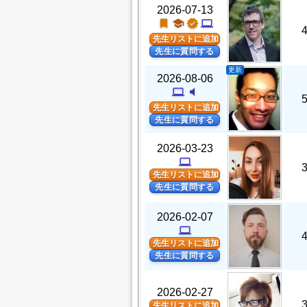
2026-07-13
turned_in
school
verified
computer
先生リストに追加
先生に質問する
更新
2026-08-06
computer
volume_mute
先生リストに追加
先生に質問する
2026-03-23
computer
先生リストに追加
先生に質問する
2026-02-07
computer
先生リストに追加
先生に質問する
2026-02-27
先生リストに追加