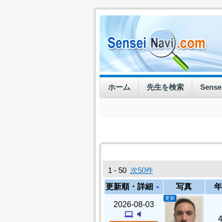
ホーム
先生を検索
Sens
1 - 50
次50件
更新順・詳細
写真
年
arrow_drop_down
更新
2026-08-03
computer
volume_mute