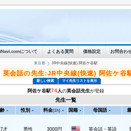
eiNavi.comについて
よくある質問
価格設定
お問合わ
東京都
JR中央線(快速) 阿佐ケ谷駅
❯
英会話の先生:JR中央線(快速) 阿佐ケ谷
新しい検索
マイ先生リストを表示
74
阿佐ケ谷駅
人
の
英会話先生
が登録
先生一覧
齢
性別
料金
国籍
母国語
arrow_drop_up
arrow_drop_up
arrow_drop_up
arrow_drop_up
arrow_drop_up
(1h)
47才
男性
3000円
英会話・英語