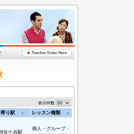
せ
Teacher Enter Here
▶
駅
表示件数
最寄り駅
レッスン種類
arrow_drop_up
arrow_drop_up
個人
・グループ・
阿佐ケ谷駅