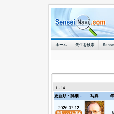
ホーム
先生を検索
Sens
1 - 14
更新順・詳細
写真
年
arrow_drop_down
2026-07-12
先生リストに追加