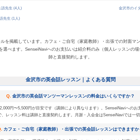
先生 (4人)
金沢市のイタ
先生 (1人)
ールを掲載しています。カフェ・ご自宅（家庭教師）・出張での対面マ
べます。SenseiNaviへのお支払いは紹介料のみ（個人レッスンの場合 
師と直接契約します。
金沢市の英会話レッスン｜よくある質問
金沢市の英会話マンツーマンレッスンの料金はいくらですか？
,000円〜5,500円が目安です（講師により異なります）。SenseiNavi
 円）で、レッスン料は講師と直接契約します。月謝・入会金はSenseiNaviでは
カフェ・ご自宅（家庭教師）・出張での英会話レッスンはできますか