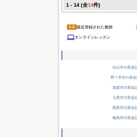
1 - 14
(全
14
件)
最近登録された教師
新着
computer
オンラインレッスン
白山市の英会話先
野々市市の英会話
加賀市の英会話先
七尾市の英会話先
能美市の英会話先
輪島市の英会話先