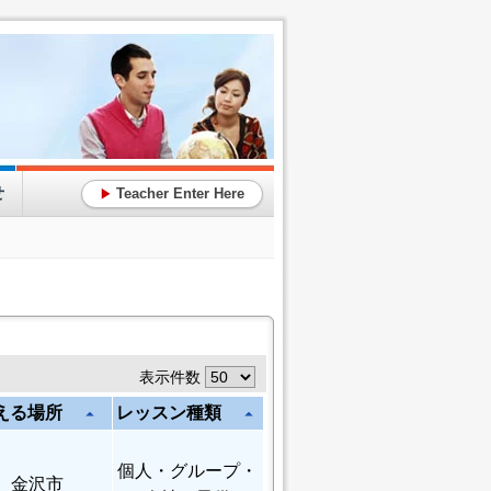
せ
Teacher Enter Here
▶
表示件数
える場所
レッスン種類
arrow_drop_up
arrow_drop_up
個人
・グループ・
金沢市