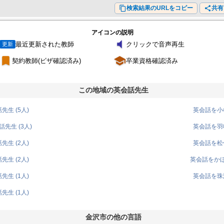
content_copy
検索結果のURLをコピー
share
共有
アイコンの説明
volume_mute
最近更新された教師
クリックで音声再生
更新
turned_in
school
契約教師(ビザ確認済み)
卒業資格確認済み
この地域の英会話先生
生 (5人)
英会話を小松
先生 (3人)
英会話を羽咋
生 (2人)
英会話を松任
生 (2人)
英会話をかほ
生 (1人)
英会話を珠洲
生 (1人)
金沢市の他の言語