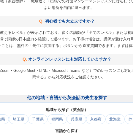
宅（家庭教師）・職場近く・出張での対面マンツーマンレッスンに対応して
よい場所を自由に選べます。
初心者でも大丈夫ですか？
教えるレベル」が表示されており、多くの講師が「全てのレベル」または初
欄で講師の日本語力を確認して選べます。お子様の場合は、講師が受け入れ
いことは、無料の「先生に質問する」ボタンから直接質問できます。まずは体
オンラインレッスンにも対応していますか？
m・Google Meet・LINE・Microsoft Teams など）でのレッス
問する」から対応状況をご確認ください。
他の地域・言語から英会話の先生を探す
地域から探す（英会話）
知県
埼玉県
千葉県
福岡県
兵庫県
京都府
北海道
静
言語から探す