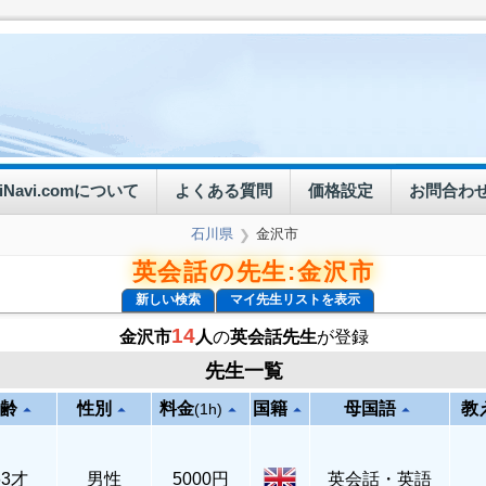
eiNavi.comについて
よくある質問
価格設定
お問合わ
石川県
金沢市
❯
英会話の先生:金沢市
新しい検索
マイ先生リストを表示
14
金沢市
人
の
英会話先生
が登録
先生一覧
齢
性別
料金
国籍
母国語
教
arrow_drop_up
arrow_drop_up
arrow_drop_up
arrow_drop_up
arrow_drop_up
(1h)
63才
男性
5000円
英会話・英語