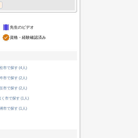
theaters
先生のビデオ
verified
資格・経験確認済み
市で探す (4人)
市で探す (2人)
市で探す (2人)
く市で探す (1人)
市で探す (1人)