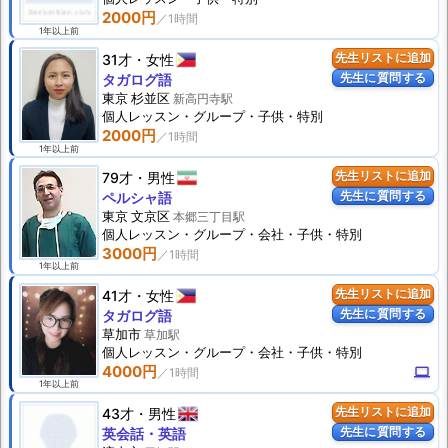
2000円
1年以上前
31才
女性
先生リストに追加
先生に質問する
タガログ語
東京 杉並区
新高円寺駅
個人
レッスン
・グループ・子供・特別
2000円
1年以上前
79才
男性
先生リストに追加
先生に質問する
ペルシャ語
東京 文京区
本郷三丁目駅
個人
レッスン
・グループ・会社・子供・特別
3000円
1年以上前
41才
女性
先生リストに追加
先生に質問する
タガログ語
草加市
草加駅
個人
レッスン
・グループ・会社・子供・特別
4000円
computer
1年以上前
43才
男性
先生リストに追加
先生に質問する
英会話・英語