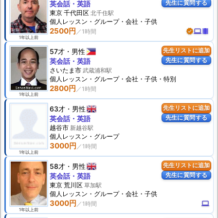
先生に質問する
英会話・英語
東京 千代田区
北千住駅
個人
レッスン
・グループ・会社・子供
2500円
verified
computer
theaters
1年以上前
57才
男性
先生リストに追加
先生に質問する
英会話・英語
さいたま市
武蔵浦和駅
個人
レッスン
・グループ・会社・子供・特別
2800円
1年以上前
63才
男性
先生リストに追加
先生に質問する
英会話・英語
越谷市
新越谷駅
個人
レッスン
・グループ
3000円
1年以上前
58才
男性
先生リストに追加
先生に質問する
英会話・英語
東京 荒川区
草加駅
個人
レッスン
・グループ・会社・子供
3000円
computer
1年以上前