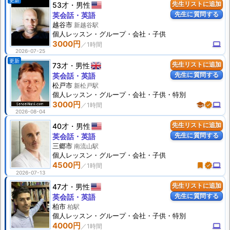
更新
53才
男性
先生リストに追加
先生に質問する
英会話・英語
越谷市
新越谷駅
個人
レッスン
・グループ・会社・子供
3000円
computer
2026-07-25
更新
73才
男性
先生リストに追加
先生に質問する
英会話・英語
松戸市
新松戸駅
個人
レッスン
・グループ・会社・子供・特別
3000円
school
verified
computer
2026-08-04
40才
男性
先生リストに追加
先生に質問する
英会話・英語
三郷市
南流山駅
個人
レッスン
・グループ・会社・子供
4500円
turned_in
verified
computer
2026-07-13
47才
男性
先生リストに追加
先生に質問する
英会話・英語
柏市
柏駅
個人
レッスン
・グループ・会社・子供・特別
4000円
computer