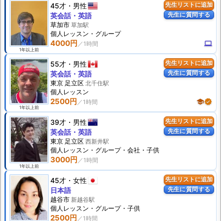
45才
男性
先生リストに追加
先生に質問する
英会話・英語
草加市
草加駅
個人
レッスン
・グループ
4000円
computer
1年以上前
55才
男性
先生リストに追加
先生に質問する
英会話・英語
東京 足立区
北千住駅
個人
レッスン
2500円
school
verified
1年以上前
39才
男性
先生リストに追加
先生に質問する
英会話・英語
東京 足立区
西新井駅
個人
レッスン
・グループ・会社・子供
3000円
1年以上前
45才
女性
先生リストに追加
先生に質問する
日本語
越谷市
新越谷駅
個人
レッスン
・グループ・子供
2500円