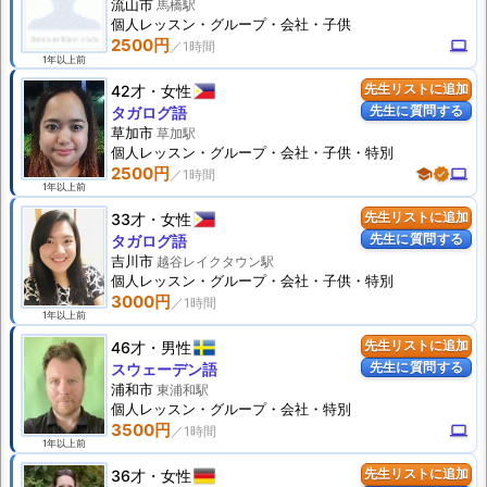
流山市
馬橋駅
個人
レッスン
・グループ・会社・子供
2500円
computer
1年以上前
42才
女性
先生リストに追加
先生に質問する
タガログ語
草加市
草加駅
個人
レッスン
・グループ・会社・子供・特別
2500円
school
verified
computer
1年以上前
33才
女性
先生リストに追加
先生に質問する
タガログ語
吉川市
越谷レイクタウン駅
個人
レッスン
・グループ・会社・子供・特別
3000円
1年以上前
46才
男性
先生リストに追加
先生に質問する
スウェーデン語
浦和市
東浦和駅
個人
レッスン
・グループ・会社・特別
3500円
computer
1年以上前
36才
女性
先生リストに追加