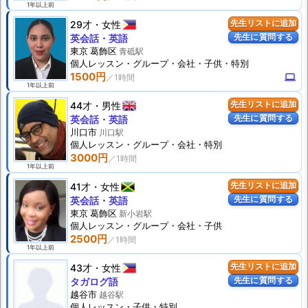
1年以上前
29才
女性
先生リストに追加
先生に質問する
英会話・英語
東京 葛飾区
青砥駅
個人
レッスン
・グループ・会社・子供・特別
1500円
computer
1年以上前
44才
男性
先生リストに追加
先生に質問する
英会話・英語
川口市
川口駅
個人
レッスン
・グループ・会社・特別
3000円
1年以上前
41才
女性
先生リストに追加
先生に質問する
英会話・英語
東京 葛飾区
新小岩駅
個人
レッスン
・グループ・会社・子供
2500円
1年以上前
43才
女性
先生リストに追加
先生に質問する
タガログ語
越谷市
越谷駅
個人
レッスン
・子供・特別