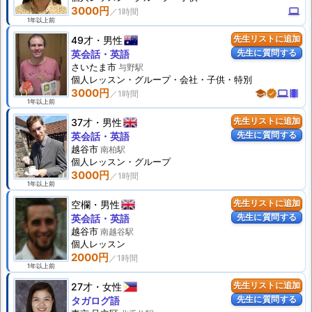
3000円
computer
1年以上前
49才
男性
先生リストに追加
先生に質問する
英会話・英語
さいたま市
与野駅
個人
レッスン
・グループ・会社・子供・特別
3000円
school
verified
computer
theaters
1年以上前
37才
男性
先生リストに追加
先生に質問する
英会話・英語
越谷市
南柏駅
個人
レッスン
・グループ
3000円
1年以上前
空欄
男性
先生リストに追加
先生に質問する
英会話・英語
越谷市
南越谷駅
個人
レッスン
2000円
1年以上前
27才
女性
先生リストに追加
先生に質問する
タガログ語