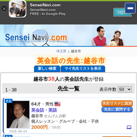
SenseiNavi.com
SenseiNavi.com
×
×
SenseiNavi.com
SenseiNavi.com
VIEW
VIEW
FREE - In Google Play
FREE - In Google Play
埼玉県
越谷市
❯
英会話の先生:越谷市
新しい検索
マイ先生リストを表示
38
越谷市
人
の
英会話先生
が登録
先生一覧
表示件数
1 - 38
更新
64才
男性
先生リストに追加
先生に質問する
英会話・英語
越谷市
せんげん台駅
個人
レッスン
・グループ・会社・子供
2000円
computer
2026-08-04