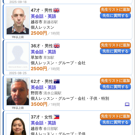
2025-09-18
47才
男性
先生リストに追加
先生に質問する
英会話・英語
越谷市
新越谷駅
個人
レッスン
2500円
1年以上前
36才
男性
先生リストに追加
先生に質問する
英会話・英語
草加市
草加駅
個人
レッスン
・グループ・会社
2500円
2025-08-25
62才
男性
先生リストに追加
先生に質問する
英会話・英語
野田市
清水公園駅
個人
レッスン
・グループ・会社・子供・特別
3500円
computer
1年以上前
37才
女性
先生リストに追加
先生に質問する
英会話・英語
越谷市
春日部駅
個人
レッスン
・グループ・子供