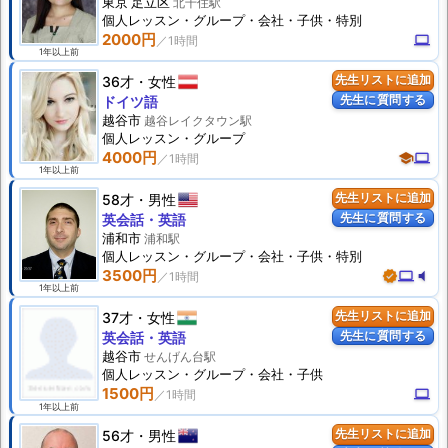
東京 足立区
北千住駅
個人
レッスン
・グループ・会社・子供・特別
2000円
computer
1年以上前
36才
女性
先生リストに追加
先生に質問する
ドイツ語
越谷市
越谷レイクタウン駅
個人
レッスン
・グループ
4000円
school
computer
1年以上前
58才
男性
先生リストに追加
先生に質問する
英会話・英語
浦和市
浦和駅
個人
レッスン
・グループ・会社・子供・特別
3500円
verified
computer
volume_mute
1年以上前
37才
女性
先生リストに追加
先生に質問する
英会話・英語
越谷市
せんげん台駅
個人
レッスン
・グループ・会社・子供
1500円
computer
1年以上前
56才
男性
先生リストに追加