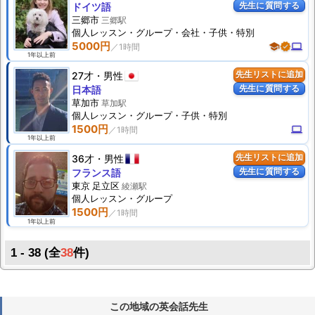
先生に質問する
ドイツ語
三郷市
三郷駅
個人
レッスン
・グループ・会社・子供・特別
5000円
school
verified
computer
1年以上前
27才
男性
先生リストに追加
先生に質問する
日本語
草加市
草加駅
個人
レッスン
・グループ・子供・特別
1500円
computer
1年以上前
36才
男性
先生リストに追加
先生に質問する
フランス語
東京 足立区
綾瀬駅
個人
レッスン
・グループ
1500円
1年以上前
1 - 38 (全
38
件)
この地域の英会話先生