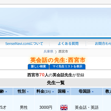
兵庫県
西宮市
❯
英会話の先生:西宮市
新しい検索
マイ先生リストを表示
70
西宮市
人
の
英会話先生
が登録
先生一覧
齢
性別
料金
国籍
母国語
教
arrow_drop_up
arrow_drop_up
arrow_drop_up
arrow_drop_up
arrow_drop_up
(1h)
65才
男性
3000円
英会話・英語