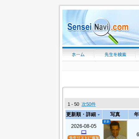
1 - 50
次50件
更新順・詳細
写真
年
arrow_drop_down
更新
2026-08-05
computer
先生リストに追加