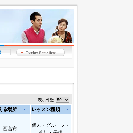
表示件数
える場所
レッスン種類
arrow_drop_up
arrow_drop_up
個人
・グループ・
西宮市
会社・子供