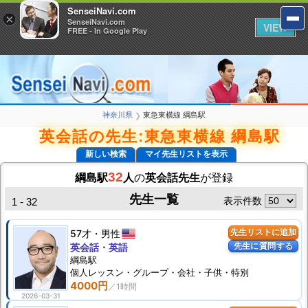
SenseiNavi.com
SenseiNavi.com
×
×
SenseiNavi.com
SenseiNavi.com
VIEW
VIEW
FREE - In Google Play
FREE - In Google Play
神奈川県
東急東横線 綱島駅
❯
英会話の先生:東急東横線 綱島駅
新しい検索
マイ先生リストを表示
32
綱島駅
人
の
英会話先生
が登録
先生一覧
表示件数
1 - 32
57才
男性
先生リストに追加
先生に質問する
英会話・英語
綱島駅
個人
レッスン
・グループ・会社・子供・特別
4000円
2026-03-31