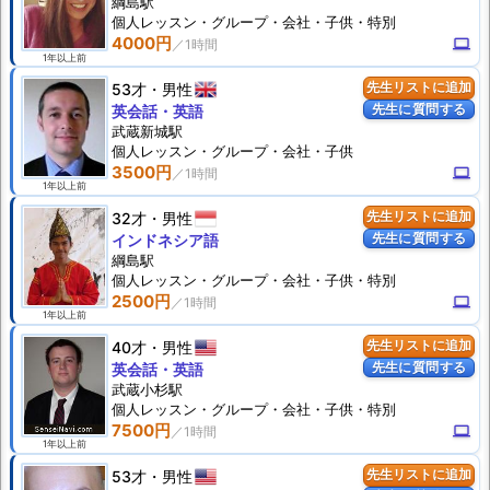
綱島駅
個人
レッスン
・グループ・会社・子供・特別
4000円
computer
1年以上前
53才
男性
先生リストに追加
先生に質問する
英会話・英語
武蔵新城駅
個人
レッスン
・グループ・会社・子供
3500円
computer
1年以上前
32才
男性
先生リストに追加
先生に質問する
インドネシア語
綱島駅
個人
レッスン
・グループ・会社・子供・特別
2500円
computer
1年以上前
40才
男性
先生リストに追加
先生に質問する
英会話・英語
武蔵小杉駅
個人
レッスン
・グループ・会社・子供・特別
7500円
computer
1年以上前
53才
男性
先生リストに追加