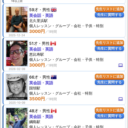
1年以上前
59才
男性
先生リストに追加
先生に質問する
英会話・英語
北久里浜駅
個人
レッスン
・グループ・会社・子供・特別
3000円
2025-12-24
51才
男性
先生リストに追加
先生に質問する
英会話・英語
恵比寿駅
個人
レッスン
・グループ・会社・子供・特別
3000円
computer
2026-02-09
66才
男性
先生リストに追加
先生に質問する
英会話・英語
国領駅
個人
レッスン
・グループ・会社・特別
3500円
computer
2025-10-09
48才
男性
先生リストに追加
先生に質問する
英会話・英語
綱島駅
個人
レッスン
・グループ・会社・子供・特別