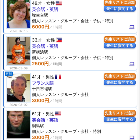
49才
女性
先生リストに追加
先生に質問する
英会話・英語
弥生台駅
個人
レッスン
・グループ・会社・子供・特別
6000円
computer
2026-07-15
33才
女性
先生リストに追加
先生に質問する
英会話・英語
新横浜駅
個人
レッスン
・グループ・会社・子供・特別
2500円
computer
2026-05-09
更新
41才
男性
先生リストに追加
先生に質問する
フランス語
十日市場駅
個人
レッスン
・グループ・会社
3000円
2026-08-02
61才
男性
先生リストに追加
先生に質問する
英会話・英語
綱島駅
個人
レッスン
・グループ・会社・特別
3000円
computer