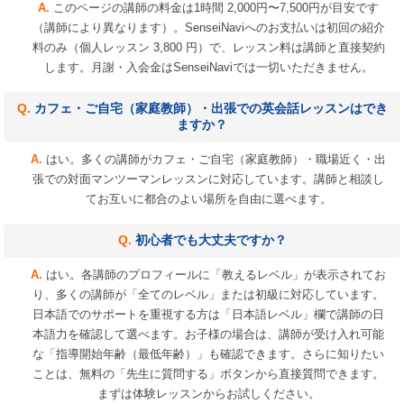
このページの講師の料金は1時間 2,000円〜7,500円が目安です
（講師により異なります）。SenseiNaviへのお支払いは初回の紹介
料のみ（個人レッスン 3,800 円）で、レッスン料は講師と直接契約
します。月謝・入会金はSenseiNaviでは一切いただきません。
カフェ・ご自宅（家庭教師）・出張での英会話レッスンはでき
ますか？
はい。多くの講師がカフェ・ご自宅（家庭教師）・職場近く・出
張での対面マンツーマンレッスンに対応しています。講師と相談し
てお互いに都合のよい場所を自由に選べます。
初心者でも大丈夫ですか？
はい。各講師のプロフィールに「教えるレベル」が表示されてお
り、多くの講師が「全てのレベル」または初級に対応しています。
日本語でのサポートを重視する方は「日本語レベル」欄で講師の日
本語力を確認して選べます。お子様の場合は、講師が受け入れ可能
な「指導開始年齢（最低年齢）」も確認できます。さらに知りたい
ことは、無料の「先生に質問する」ボタンから直接質問できます。
まずは体験レッスンからお試しください。