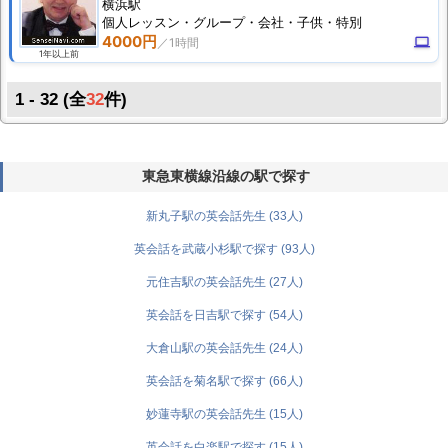
横浜駅
個人
レッスン
・グループ・会社・子供・特別
4000円
computer
1年以上前
1 - 32 (全
32
件)
東急東横線沿線の駅で探す
新丸子駅の英会話先生 (33人)
英会話を武蔵小杉駅で探す (93人)
元住吉駅の英会話先生 (27人)
英会話を日吉駅で探す (54人)
大倉山駅の英会話先生 (24人)
英会話を菊名駅で探す (66人)
妙蓮寺駅の英会話先生 (15人)
英会話を白楽駅で探す (15人)