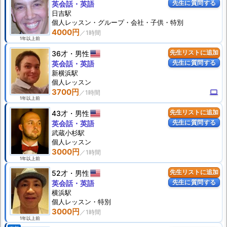
先生に質問する
英会話・英語
日吉駅
個人
レッスン
・グループ・会社・子供・特別
4000円
1年以上前
36才
男性
先生リストに追加
先生に質問する
英会話・英語
新横浜駅
個人
レッスン
3700円
computer
1年以上前
43才
男性
先生リストに追加
先生に質問する
英会話・英語
武蔵小杉駅
個人
レッスン
3000円
1年以上前
52才
男性
先生リストに追加
先生に質問する
英会話・英語
横浜駅
個人
レッスン
・特別
3000円
1年以上前