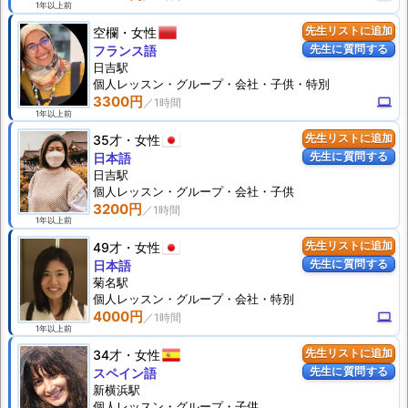
1年以上前
空欄
女性
先生リストに追加
先生に質問する
フランス語
日吉駅
個人
レッスン
・グループ・会社・子供・特別
3300円
computer
1年以上前
35才
女性
先生リストに追加
先生に質問する
日本語
日吉駅
個人
レッスン
・グループ・会社・子供
3200円
1年以上前
49才
女性
先生リストに追加
先生に質問する
日本語
菊名駅
個人
レッスン
・グループ・会社・特別
4000円
computer
1年以上前
34才
女性
先生リストに追加
先生に質問する
スペイン語
新横浜駅
個人
レッスン
・グループ・子供