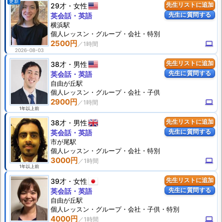
更新
29才
女性
先生リストに追加
先生に質問する
英会話・英語
横浜駅
個人
レッスン
・グループ・会社・特別
2500円
computer
2026-08-03
38才
男性
先生リストに追加
先生に質問する
英会話・英語
自由が丘駅
個人
レッスン
・グループ・会社・子供
2900円
computer
1年以上前
38才
男性
先生リストに追加
先生に質問する
英会話・英語
市が尾駅
個人
レッスン
・グループ・会社・特別
3000円
computer
1年以上前
39才
女性
先生リストに追加
先生に質問する
英会話・英語
自由が丘駅
個人
レッスン
・グループ・会社・子供・特別
4000円
computer