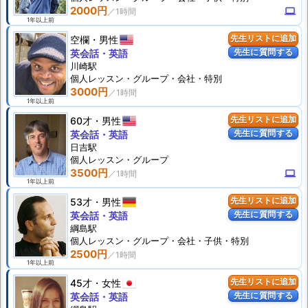
2000円
computer
1年以上前
空欄
男性
先生リストに追加
先生に質問する
英会話・英語
川崎駅
個人
レッスン
・グループ・会社・特別
3000円
1年以上前
60才
男性
先生リストに追加
先生に質問する
英会話・英語
日吉駅
個人
レッスン
・グループ
3500円
computer
1年以上前
53才
男性
先生リストに追加
先生に質問する
英会話・英語
綱島駅
個人
レッスン
・グループ・会社・子供・特別
2500円
1年以上前
45才
女性
先生リストに追加
先生に質問する
英会話・英語