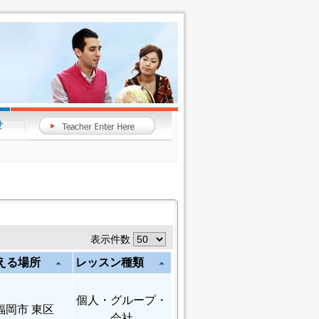
表示件数
える場所
レッスン種類
arrow_drop_up
arrow_drop_up
個人
・グループ・
福岡市 東区
会社