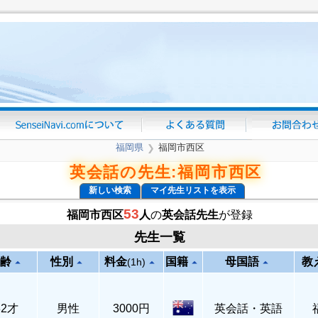
福岡県
福岡市西区
❯
英会話の先生:福岡市西区
新しい検索
マイ先生リストを表示
53
福岡市西区
人
の
英会話先生
が登録
先生一覧
齢
性別
料金
国籍
母国語
教
arrow_drop_up
arrow_drop_up
arrow_drop_up
arrow_drop_up
arrow_drop_up
(1h)
32才
男性
3000円
英会話・英語