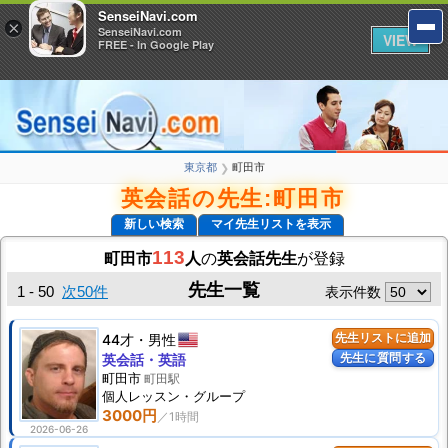
SenseiNavi.com
SenseiNavi.com
×
×
SenseiNavi.com
SenseiNavi.com
VIEW
VIEW
FREE - In Google Play
FREE - In Google Play
東京都
町田市
❯
英会話の先生:町田市
新しい検索
マイ先生リストを表示
113
町田市
人
の
英会話先生
が登録
先生一覧
1 - 50
次50件
表示件数
44才
男性
先生リストに追加
先生に質問する
英会話・英語
町田市
町田駅
個人
レッスン
・グループ
3000円
2026-06-26