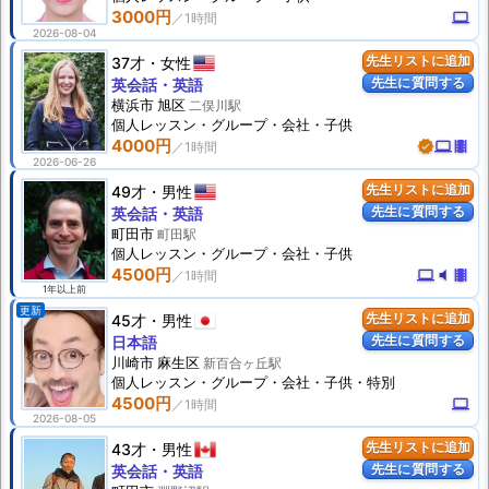
3000円
computer
2026-08-04
37才
女性
先生リストに追加
先生に質問する
英会話・英語
横浜市 旭区
二俣川駅
個人
レッスン
・グループ・会社・子供
4000円
verified
computer
theaters
2026-06-26
49才
男性
先生リストに追加
先生に質問する
英会話・英語
町田市
町田駅
個人
レッスン
・グループ・会社・子供
4500円
computer
volume_mute
theaters
1年以上前
更新
45才
男性
先生リストに追加
先生に質問する
日本語
川崎市 麻生区
新百合ヶ丘駅
個人
レッスン
・グループ・会社・子供・特別
4500円
computer
2026-08-05
43才
男性
先生リストに追加
先生に質問する
英会話・英語