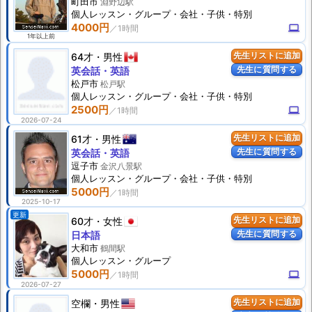
町田市
淵野辺駅
個人
レッスン
・グループ・会社・子供・特別
4000円
computer
1年以上前
64才
男性
先生リストに追加
先生に質問する
英会話・英語
松戸市
松戸駅
個人
レッスン
・グループ・会社・子供・特別
2500円
computer
2026-07-24
61才
男性
先生リストに追加
先生に質問する
英会話・英語
逗子市
金沢八景駅
個人
レッスン
・グループ・会社・子供・特別
5000円
2025-10-17
更新
60才
女性
先生リストに追加
先生に質問する
日本語
大和市
鶴間駅
個人
レッスン
・グループ
5000円
computer
2026-07-27
空欄
男性
先生リストに追加