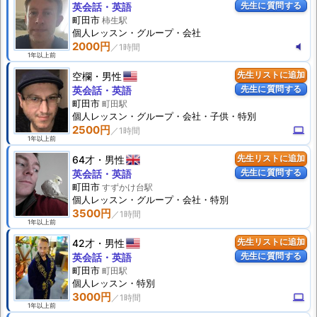
先生に質問する
英会話・英語
町田市
柿生駅
個人
レッスン
・グループ・会社
2000円
volume_mute
1年以上前
空欄
男性
先生リストに追加
先生に質問する
英会話・英語
町田市
町田駅
個人
レッスン
・グループ・会社・子供・特別
2500円
computer
1年以上前
64才
男性
先生リストに追加
先生に質問する
英会話・英語
町田市
すずかけ台駅
個人
レッスン
・グループ・会社・特別
3500円
1年以上前
42才
男性
先生リストに追加
先生に質問する
英会話・英語
町田市
町田駅
個人
レッスン
・特別
3000円
computer
1年以上前