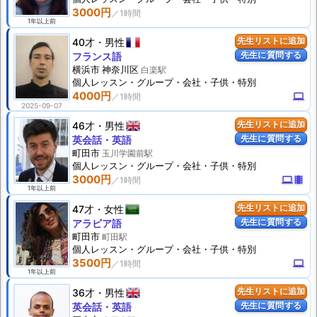
3000円
1年以上前
40才
男性
先生リストに追加
先生に質問する
フランス語
横浜市 神奈川区
白楽駅
個人
レッスン
・グループ・会社・子供・特別
4000円
computer
2025-09-07
46才
男性
先生リストに追加
先生に質問する
英会話・英語
町田市
玉川学園前駅
個人
レッスン
・グループ・会社・子供・特別
3000円
computer
theaters
1年以上前
47才
女性
先生リストに追加
先生に質問する
アラビア語
町田市
町田駅
個人
レッスン
・グループ・会社・子供・特別
3500円
computer
1年以上前
36才
男性
先生リストに追加
先生に質問する
英会話・英語