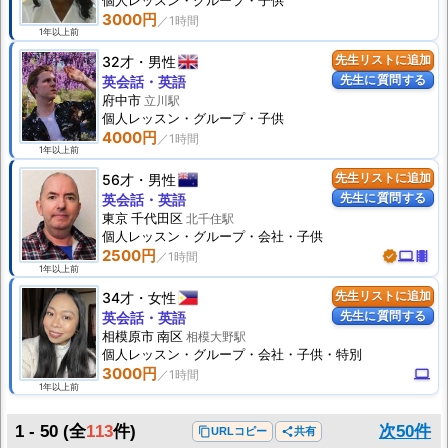
個人
レッスン
・グループ・子供
3000円
1年以上前
32才
男性
先生リストに追加
先生に質問する
英会話・英語
府中市
立川駅
個人
レッスン
・グループ・子供
4000円
1年以上前
56才
男性
先生リストに追加
先生に質問する
英会話・英語
東京 千代田区
北千住駅
個人
レッスン
・グループ・会社・子供
2500円
verified
computer
theaters
1年以上前
34才
女性
先生リストに追加
先生に質問する
英会話・英語
相模原市 南区
相模大野駅
個人
レッスン
・グループ・会社・子供・特別
3000円
computer
1年以上前
1 - 50
(全
113
件)
次50件
content_copy
URLコピー
share
共有