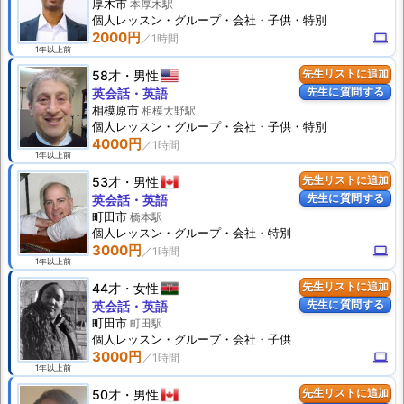
厚木市
本厚木駅
個人
レッスン
・グループ・会社・子供・特別
2000円
computer
1年以上前
58才
男性
先生リストに追加
先生に質問する
英会話・英語
相模原市
相模大野駅
個人
レッスン
・グループ・会社・子供・特別
4000円
1年以上前
53才
男性
先生リストに追加
先生に質問する
英会話・英語
町田市
橋本駅
個人
レッスン
・グループ・会社・特別
3000円
computer
1年以上前
44才
女性
先生リストに追加
先生に質問する
英会話・英語
町田市
町田駅
個人
レッスン
・グループ・会社・子供
3000円
computer
1年以上前
50才
男性
先生リストに追加