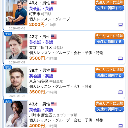
49才
男性
先生リストに追加
先生に質問する
英会話・英語
町田市
町田駅
個人
レッスン
・グループ
2000円
computer
2026-03-16
更新
42才
男性
先生リストに追加
先生に質問する
英会話・英語
東京 世田谷区
経堂駅
個人
レッスン
・グループ・会社・子供・特別
3500円
computer
2026-07-31
更新
38才
男性
先生リストに追加
先生に質問する
英会話・英語
東京 渋谷区
中目黒駅
個人
レッスン
・グループ・会社・特別
3500円
computer
2026-08-02
更新
43才
男性
先生リストに追加
先生に質問する
英会話・英語
川崎市 麻生区
たまプラーザ駅
個人
レッスン
・グループ・会社・子供・特別
4000円
computer