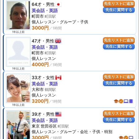
64才
男性
先生リストに追加
先生に質問する
英会話・英語
町田市
町田駅
個人
レッスン
・グループ・子供
3000円
1年以上前
47才
男性
先生リストに追加
先生に質問する
英会話・英語
町田市
町田駅
個人
レッスン
4000円
1年以上前
33才
女性
先生リストに追加
先生に質問する
英会話・英語
大和市
鶴間駅
個人
レッスン
3200円
school
verified
computer
theaters
1年以上前
39才
男性
先生リストに追加
先生に質問する
英会話・英語
東京 世田谷区
町田駅
個人
レッスン
・グループ・会社・子供・特別
3000円
school
verified
computer