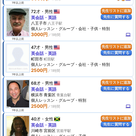
1年以上前
72才
男性
先生リストに追加
先生に質問する
英会話・英語
八王子市
八王子駅
個人
レッスン
・グループ・会社・子供・特別
3000円
computer
1年以上前
47才
男性
先生リストに追加
先生に質問する
英会話・英語
町田市
町田駅
個人
レッスン
・グループ・会社・子供・特別
2500円
1年以上前
68才
男性
先生リストに追加
先生に質問する
英会話・英語
横浜市 青葉区
青葉台駅
個人
レッスン
・グループ・特別
2500円
computer
1年以上前
40才
女性
先生リストに追加
先生に質問する
英会話・英語
川崎市 宮前区
宮前平駅