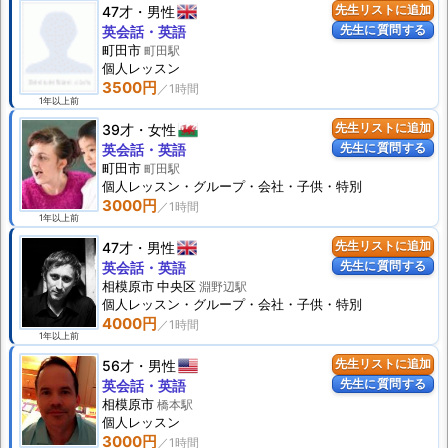
47才
男性
先生リストに追加
先生に質問する
英会話・英語
町田市
町田駅
個人
レッスン
3500円
1年以上前
39才
女性
先生リストに追加
先生に質問する
英会話・英語
町田市
町田駅
個人
レッスン
・グループ・会社・子供・特別
3000円
1年以上前
47才
男性
先生リストに追加
先生に質問する
英会話・英語
相模原市 中央区
淵野辺駅
個人
レッスン
・グループ・会社・子供・特別
4000円
1年以上前
56才
男性
先生リストに追加
先生に質問する
英会話・英語
相模原市
橋本駅
個人
レッスン
3000円