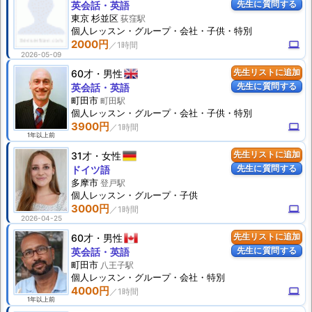
先生に質問する
英会話・英語
東京 杉並区
荻窪駅
個人
レッスン
・グループ・会社・子供・特別
2000円
computer
2026-05-09
60才
男性
先生リストに追加
先生に質問する
英会話・英語
町田市
町田駅
個人
レッスン
・グループ・会社・子供・特別
3900円
computer
1年以上前
31才
女性
先生リストに追加
先生に質問する
ドイツ語
多摩市
登戸駅
個人
レッスン
・グループ・子供
3000円
computer
2026-04-25
60才
男性
先生リストに追加
先生に質問する
英会話・英語
町田市
八王子駅
個人
レッスン
・グループ・会社・特別
4000円
computer
1年以上前