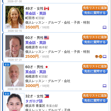
2026-07-30
49才
女性
先生リストに追加
先生に質問する
英会話・英語
町田市
町田駅
個人
レッスン
・グループ・会社・子供・特別
3500円
computer
2026-02-15
60才
男性
先生リストに追加
先生に質問する
英会話・英語
相模原市
橋本駅
個人
レッスン
・グループ・会社・子供・特別
2500円
school
verified
computer
2026-07-21
更新
60才
男性
先生リストに追加
先生に質問する
英会話・英語
相模原市
町田駅
個人
レッスン
・グループ・会社
3000円
computer
2026-08-06
更新
32才
女性
先生リストに追加
先生に質問する
タガログ語
横浜市 青葉区
青葉台駅
個人
レッスン
・グループ・子供