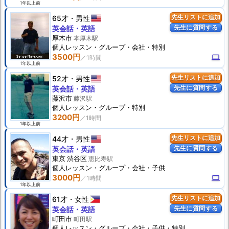
1年以上前
65才
男性
先生リストに追加
先生に質問する
英会話・英語
厚木市
本厚木駅
個人
レッスン
・グループ・会社・特別
3500円
computer
1年以上前
52才
男性
先生リストに追加
先生に質問する
英会話・英語
藤沢市
藤沢駅
個人
レッスン
・グループ・特別
3200円
1年以上前
44才
男性
先生リストに追加
先生に質問する
英会話・英語
東京 渋谷区
恵比寿駅
個人
レッスン
・グループ・会社・子供
3000円
computer
1年以上前
61才
女性
先生リストに追加
先生に質問する
英会話・英語
町田市
町田駅
個人
レッスン
・グループ・会社・子供・特別