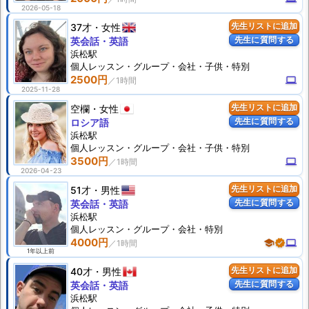
2026-05-18
37才
女性
先生リストに追加
先生に質問する
英会話・英語
浜松駅
個人
レッスン
・グループ・会社・子供・特別
2500円
computer
2025-11-28
空欄
女性
先生リストに追加
先生に質問する
ロシア語
浜松駅
個人
レッスン
・グループ・会社・子供・特別
3500円
computer
2026-04-23
51才
男性
先生リストに追加
先生に質問する
英会話・英語
浜松駅
個人
レッスン
・グループ・会社・特別
4000円
school
verified
computer
1年以上前
40才
男性
先生リストに追加
先生に質問する
英会話・英語
浜松駅