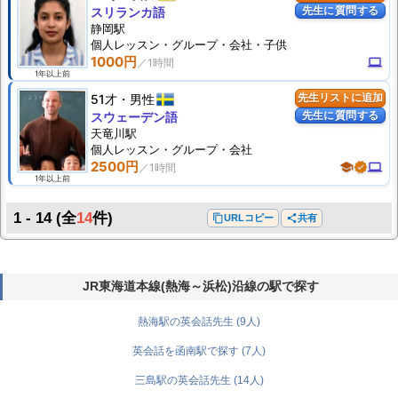
先生に質問する
スリランカ語
静岡駅
個人
レッスン
・グループ・会社・子供
1000円
computer
1年以上前
51才
男性
先生リストに追加
先生に質問する
スウェーデン語
天竜川駅
個人
レッスン
・グループ・会社
2500円
school
verified
computer
1年以上前
1 - 14
(全
14
件)
content_copy
URLコピー
share
共有
JR東海道本線(熱海～浜松)沿線の駅で探す
熱海駅の英会話先生 (9人)
英会話を函南駅で探す (7人)
三島駅の英会話先生 (14人)