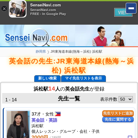
SenseiNavi.com
SenseiNavi.com
×
×
SenseiNavi.com
SenseiNavi.com
VIEW
VIEW
FREE - In Google Play
FREE - In Google Play
静岡県
JR東海道本線(熱海～浜松) 浜松駅
❯
英会話の先生:JR東海道本線(熱海～浜
松) 浜松駅
新しい検索
マイ先生リストを表示
14
浜松駅
人
の
英会話先生
が登録
先生一覧
表示件数
1 - 14
37才
女性
先生リストに追加
先生に質問する
英会話・英語
浜松駅
個人
レッスン
・グループ・会社・子供
2000円
computer