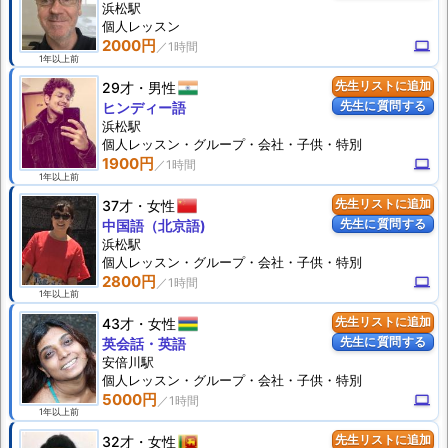
浜松駅
個人
レッスン
2000円
computer
1年以上前
29才
男性
先生リストに追加
先生に質問する
ヒンディー語
浜松駅
個人
レッスン
・グループ・会社・子供・特別
1900円
computer
1年以上前
37才
女性
先生リストに追加
先生に質問する
中国語（北京語)
浜松駅
個人
レッスン
・グループ・会社・子供・特別
2800円
computer
1年以上前
43才
女性
先生リストに追加
先生に質問する
英会話・英語
安倍川駅
個人
レッスン
・グループ・会社・子供・特別
5000円
computer
1年以上前
32才
女性
先生リストに追加