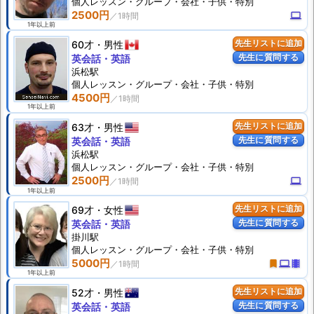
個人
レッスン
・グループ・会社・子供・特別
2500円
computer
1年以上前
60才
男性
先生リストに追加
先生に質問する
英会話・英語
浜松駅
個人
レッスン
・グループ・会社・子供・特別
4500円
1年以上前
63才
男性
先生リストに追加
先生に質問する
英会話・英語
浜松駅
個人
レッスン
・グループ・会社・子供・特別
2500円
computer
1年以上前
69才
女性
先生リストに追加
先生に質問する
英会話・英語
掛川駅
個人
レッスン
・グループ・会社・子供・特別
5000円
turned_in
computer
theaters
1年以上前
52才
男性
先生リストに追加
先生に質問する
英会話・英語