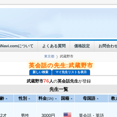
eiNavi.comについて
よくある質問
価格設定
お問合わ
東京都
武蔵野市
❯
英会話の先生:武蔵野市
新しい検索
マイ先生リストを表示
76
武蔵野市
人
の
英会話先生
が登録
先生一覧
齢
性別
料金
国籍
母国語
教
arrow_drop_up
arrow_drop_up
arrow_drop_up
arrow_drop_up
arrow_drop_up
(1h)
62才
男性
3000円
英会話・英語