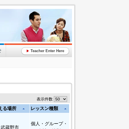
せ
Teacher Enter Here
▶
表示件数
える場所
レッスン種類
arrow_drop_up
arrow_drop_up
個人
・グループ・
武蔵野市