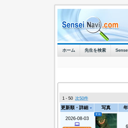
ホーム
先生を検索
Sens
1 - 50
次50件
更新順・詳細
写真
年
arrow_drop_down
更新
2026-08-03
computer