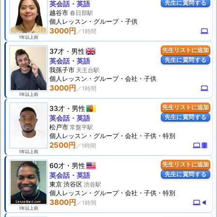
先生に質問する
英会話・英語
越谷市
春日部駅
個人
レッスン
・グループ・子供
3000円
computer
1年以上前
37才
男性
先生リストに追加
先生に質問する
英会話・英語
我孫子市
天王台駅
個人
レッスン
・グループ・会社・子供
3000円
computer
1年以上前
33才
男性
先生リストに追加
先生に質問する
英会話・英語
松戸市
常盤平駅
個人
レッスン
・グループ・会社・子供・特別
2500円
computer
theaters
1年以上前
60才
男性
先生リストに追加
先生に質問する
英会話・英語
東京 渋谷区
渋谷駅
個人
レッスン
・グループ・会社・子供・特別
3800円
computer
volume_mute
1年以上前