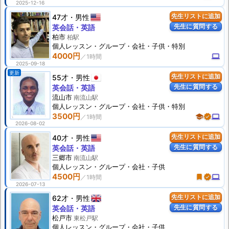
2025-12-16
47才
男性
先生リストに追加
先生に質問する
英会話・英語
柏市
柏駅
個人
レッスン
・グループ・会社・子供・特別
4000円
computer
2025-09-18
更新
55才
男性
先生リストに追加
先生に質問する
英会話・英語
流山市
南流山駅
個人
レッスン
・グループ・会社・子供・特別
3500円
school
verified
computer
2026-08-02
40才
男性
先生リストに追加
先生に質問する
英会話・英語
三郷市
南流山駅
個人
レッスン
・グループ・会社・子供
4500円
turned_in
verified
computer
2026-07-13
62才
男性
先生リストに追加
先生に質問する
英会話・英語
松戸市
東松戸駅
個人
レッスン
・グループ・会社・子供