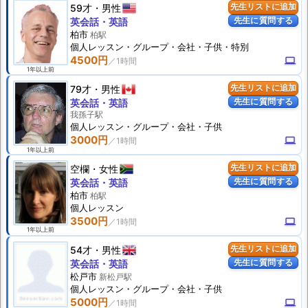
59才
男性
先生リストに追加
先生に質問する
英会話・英語
柏市
柏駅
個人
レッスン
・グループ・会社・子供・特別
4500円
computer
1年以上前
79才
男性
先生リストに追加
先生に質問する
英会話・英語
我孫子駅
個人
レッスン
・グループ・会社・子供
3000円
computer
1年以上前
空欄
女性
先生リストに追加
先生に質問する
英会話・英語
柏市
柏駅
個人
レッスン
3500円
computer
1年以上前
54才
男性
先生リストに追加
先生に質問する
英会話・英語
松戸市
新松戸駅
個人
レッスン
・グループ・会社・子供
5000円
computer