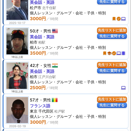
先生に質問する
英会話・英語
松戸市
北千住駅
個人
レッスン
・グループ・会社・子供・特別
3000円
turned_in
verified
computer
2025-10-17
50才
男性
先生リストに追加
先生に質問する
英会話・英語
柏市
柏駅
個人
レッスン
・グループ・会社・子供・特別
3500円
turned_in
school
verified
computer
theaters
1年以上前
42才
女性
先生リストに追加
先生に質問する
英会話・英語
柏市
江戸川台駅
個人
レッスン
・グループ・会社・子供・特別
2500円
computer
1年以上前
57才
男性
先生リストに追加
先生に質問する
フランス語
東京 千代田区
松戸駅
個人
レッスン
・グループ・会社・子供・特別
3000円
2026-02-19