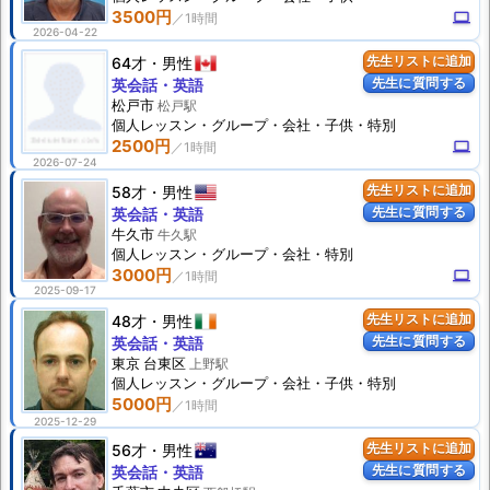
3500円
computer
2026-04-22
64才
男性
先生リストに追加
先生に質問する
英会話・英語
松戸市
松戸駅
個人
レッスン
・グループ・会社・子供・特別
2500円
computer
2026-07-24
58才
男性
先生リストに追加
先生に質問する
英会話・英語
牛久市
牛久駅
個人
レッスン
・グループ・会社・特別
3000円
computer
2025-09-17
48才
男性
先生リストに追加
先生に質問する
英会話・英語
東京 台東区
上野駅
個人
レッスン
・グループ・会社・子供・特別
5000円
2025-12-29
56才
男性
先生リストに追加
先生に質問する
英会話・英語