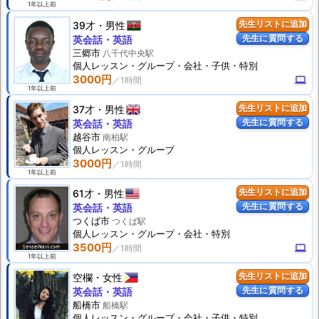
1年以上前
39才
男性
先生リストに追加
先生に質問する
英会話・英語
三郷市
八千代中央駅
個人
レッスン
・グループ・会社・子供・特別
3000円
computer
1年以上前
37才
男性
先生リストに追加
先生に質問する
英会話・英語
越谷市
南柏駅
個人
レッスン
・グループ
3000円
1年以上前
61才
男性
先生リストに追加
先生に質問する
英会話・英語
つくば市
つくば駅
個人
レッスン
・グループ・会社・特別
3500円
computer
1年以上前
空欄
女性
先生リストに追加
先生に質問する
英会話・英語
船橋市
船橋駅
個人
レッスン
・グループ・会社・子供・特別