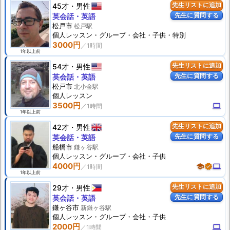
45才
男性
先生リストに追加
先生に質問する
英会話・英語
松戸市
松戸駅
個人
レッスン
・グループ・会社・子供・特別
3000円
1年以上前
54才
男性
先生リストに追加
先生に質問する
英会話・英語
松戸市
北小金駅
個人
レッスン
3500円
computer
1年以上前
42才
男性
先生リストに追加
先生に質問する
英会話・英語
船橋市
鎌ヶ谷駅
個人
レッスン
・グループ・会社・子供
4000円
school
verified
computer
1年以上前
29才
男性
先生リストに追加
先生に質問する
英会話・英語
鎌ヶ谷市
新鎌ヶ谷駅
個人
レッスン
・グループ・会社・子供
2000円
computer