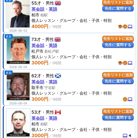
更新
55才
男性
先生リストに追加
先生に質問する
英会話・英語
柏市
柏駅
個人
レッスン
・グループ・会社・子供・特別
4000円
school
verified
computer
2026-08-03
更新
73才
男性
先生リストに追加
先生に質問する
英会話・英語
松戸市
新松戸駅
個人
レッスン
・グループ・会社・子供・特別
3000円
school
verified
computer
2026-08-04
更新
62才
男性
先生リストに追加
先生に質問する
英会話・英語
取手市
守谷駅
個人
レッスン
・グループ・会社・子供・特別
3000円
verified
computer
2026-08-04
53才
男性
先生リストに追加
先生に質問する
英会話・英語
柏市
柏駅
個人
レッスン
・グループ・会社・子供・特別
3000円
computer
volume_mute