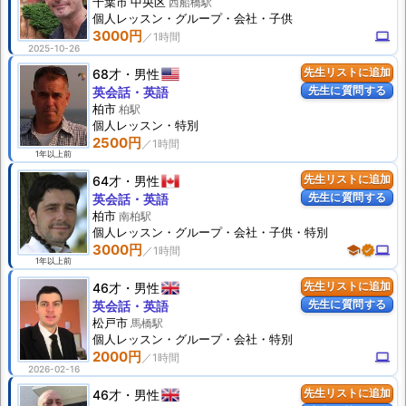
千葉市 中央区
西船橋駅
個人
レッスン
・グループ・会社・子供
3000円
computer
2025-10-26
68才
男性
先生リストに追加
先生に質問する
英会話・英語
柏市
柏駅
個人
レッスン
・特別
2500円
1年以上前
64才
男性
先生リストに追加
先生に質問する
英会話・英語
柏市
南柏駅
個人
レッスン
・グループ・会社・子供・特別
3000円
school
verified
computer
1年以上前
46才
男性
先生リストに追加
先生に質問する
英会話・英語
松戸市
馬橋駅
個人
レッスン
・グループ・会社・特別
2000円
computer
2026-02-16
46才
男性
先生リストに追加