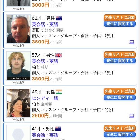
3000円
1年以上前
62才
男性
先生リストに追加
先生に質問する
英会話・英語
野田市
清水公園駅
個人
レッスン
・グループ・会社・子供・特別
3500円
computer
1年以上前
57才
男性
先生リストに追加
先生に質問する
英会話・英語
柏市
柏駅
個人
レッスン
・グループ・会社・子供・特別
3500円
1年以上前
49才
女性
先生リストに追加
先生に質問する
ヒンディー語
柏市
金町駅
個人
レッスン
・グループ・会社・子供・特別
2500円
computer
1年以上前
41才
男性
先生リストに追加
先生に質問する
英会話・英語