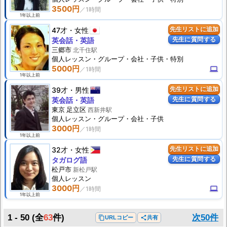
3500円
1年以上前
47才
女性
先生リストに追加
先生に質問する
英会話・英語
三郷市
北千住駅
個人
レッスン
・グループ・会社・子供・特別
5000円
computer
1年以上前
39才
男性
先生リストに追加
先生に質問する
英会話・英語
東京 足立区
西新井駅
個人
レッスン
・グループ・会社・子供
3000円
1年以上前
32才
女性
先生リストに追加
先生に質問する
タガログ語
松戸市
新松戸駅
個人
レッスン
3000円
computer
1年以上前
1 - 50
(全
63
件)
次50件
content_copy
URLコピー
share
共有