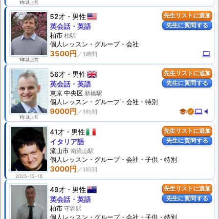
1年以上前
52才
男性
先生リストに追加
先生に質問する
英会話・英語
柏市
柏駅
個人
レッスン
・グループ・会社
3500円
computer
1年以上前
56才
男性
先生リストに追加
先生に質問する
英会話・英語
東京 中央区
新橋駅
個人
レッスン
・グループ・会社・特別
9000円
school
verified
computer
volume_mute
1年以上前
41才
男性
先生リストに追加
先生に質問する
イタリア語
流山市
南流山駅
個人
レッスン
・グループ・会社・子供・特別
3000円
2025-12-18
49才
男性
先生リストに追加
先生に質問する
英会話・英語
柏市
守谷駅
個人
レッスン
・グループ・会社・子供・特別