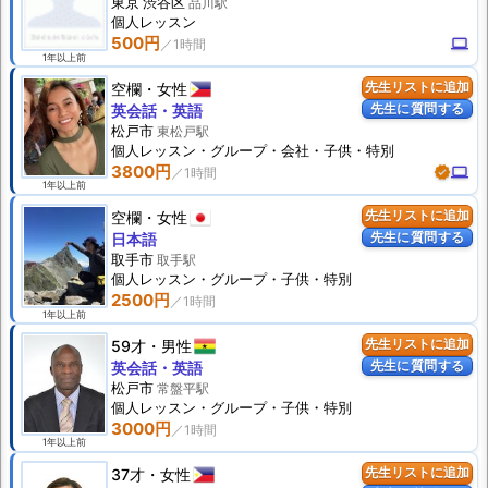
東京 渋谷区
品川駅
個人
レッスン
500円
computer
1年以上前
空欄
女性
先生リストに追加
先生に質問する
英会話・英語
松戸市
東松戸駅
個人
レッスン
・グループ・会社・子供・特別
3800円
verified
computer
1年以上前
空欄
女性
先生リストに追加
先生に質問する
日本語
取手市
取手駅
個人
レッスン
・グループ・子供・特別
2500円
1年以上前
59才
男性
先生リストに追加
先生に質問する
英会話・英語
松戸市
常盤平駅
個人
レッスン
・グループ・子供・特別
3000円
1年以上前
37才
女性
先生リストに追加