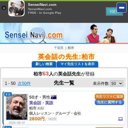
SenseiNavi.com
SenseiNavi.com
×
×
SenseiNavi.com
SenseiNavi.com
VIEW
VIEW
FREE - In Google Play
FREE - In Google Play
千葉県
柏市
❯
英会話の先生:柏市
新しい検索
マイ先生リストを表示
63
柏市
人
の
英会話先生
が登録
先生一覧
1 - 50
次50件
表示件数
更新
50才
男性
先生リストに追加
先生に質問する
英会話・英語
柏市
柏駅
個人
レッスン
・グループ・会社
2800円
computer
2026-08-07