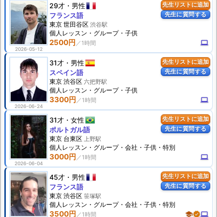
29才
男性
先生リストに追加
先生に質問する
フランス語
東京 世田谷区
渋谷駅
個人
レッスン
・グループ・子供
2500円
computer
2026-05-12
31才
男性
先生リストに追加
先生に質問する
スペイン語
東京 渋谷区
六把野駅
個人
レッスン
・グループ・子供
3300円
computer
2026-06-24
31才
女性
先生リストに追加
先生に質問する
ポルトガル語
東京 台東区
上野駅
個人
レッスン
・グループ・会社・子供・特別
3000円
computer
2026-06-04
45才
男性
先生リストに追加
先生に質問する
フランス語
東京 渋谷区
笹塚駅
個人
レッスン
・グループ・会社・子供・特別
3500円
school
verified
computer