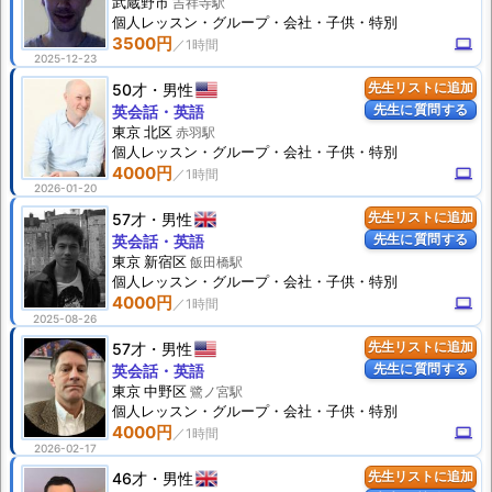
武蔵野市
吉祥寺駅
個人
レッスン
・グループ・会社・子供・特別
3500円
computer
2025-12-23
50才
男性
先生リストに追加
先生に質問する
英会話・英語
東京 北区
赤羽駅
個人
レッスン
・グループ・会社・子供・特別
4000円
computer
2026-01-20
57才
男性
先生リストに追加
先生に質問する
英会話・英語
東京 新宿区
飯田橋駅
個人
レッスン
・グループ・会社・子供・特別
4000円
computer
2025-08-26
57才
男性
先生リストに追加
先生に質問する
英会話・英語
東京 中野区
鷺ノ宮駅
個人
レッスン
・グループ・会社・子供・特別
4000円
computer
2026-02-17
46才
男性
先生リストに追加