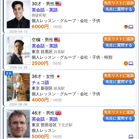
30才
男性
先生リストに追加
先生に質問する
英会話・英語
御徒町駅
個人
レッスン
・グループ・会社・子供
6000円
school
computer
2026-04-13
空欄
男性
先生リストに追加
先生に質問する
英会話・英語
東京 目黒区
目黒駅
個人
レッスン
・グループ・会社・子供・特別
2500円
verified
computer
2026-03-29
更新
36才
女性
先生リストに追加
先生に質問する
チェコ語
東京 新宿区
銀座駅
個人
レッスン
・グループ・会社・子供
4000円
2026-08-06
46才
男性
先生リストに追加
先生に質問する
英会話・英語
東京 世田谷区
下北沢駅
個人
レッスン
5000円
computer