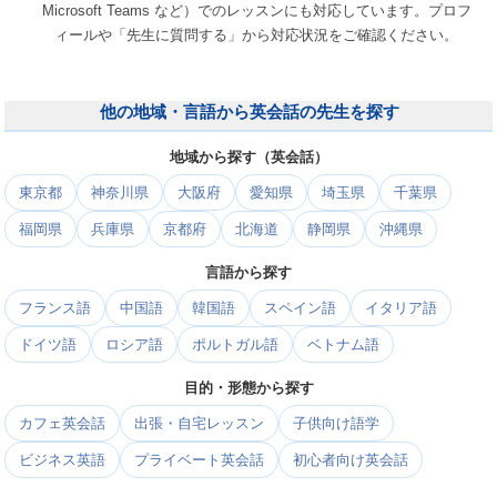
Microsoft Teams など）でのレッスンにも対応しています。プロフ
ィールや「先生に質問する」から対応状況をご確認ください。
他の地域・言語から英会話の先生を探す
地域から探す（英会話）
東京都
神奈川県
大阪府
愛知県
埼玉県
千葉県
福岡県
兵庫県
京都府
北海道
静岡県
沖縄県
言語から探す
フランス語
中国語
韓国語
スペイン語
イタリア語
ドイツ語
ロシア語
ポルトガル語
ベトナム語
目的・形態から探す
カフェ英会話
出張・自宅レッスン
子供向け語学
ビジネス英語
プライベート英会話
初心者向け英会話