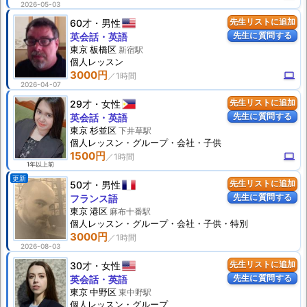
2026-05-03
60才
男性
先生リストに追加
先生に質問する
英会話・英語
東京 板橋区
新宿駅
個人
レッスン
3000円
computer
2026-04-07
29才
女性
先生リストに追加
先生に質問する
英会話・英語
東京 杉並区
下井草駅
個人
レッスン
・グループ・会社・子供
1500円
computer
1年以上前
更新
50才
男性
先生リストに追加
先生に質問する
フランス語
東京 港区
麻布十番駅
個人
レッスン
・グループ・会社・子供・特別
3000円
2026-08-03
30才
女性
先生リストに追加
先生に質問する
英会話・英語
東京 中野区
東中野駅
個人
レッスン
・グループ