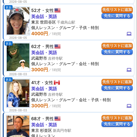
2026-08-05
更新
52才
女性
先生リストに追加
先生に質問する
英会話・英語
東京 世田谷区
千歳烏山駅
個人
レッスン
・グループ・子供・特別
4000円
computer
2026-08-05
更新
62才
男性
先生リストに追加
先生に質問する
英会話・英語
武蔵野市
吉祥寺駅
個人
レッスン
・グループ・会社・特別
3000円
computer
2026-08-03
更新
41才
女性
先生リストに追加
先生に質問する
英会話・英語
武蔵野市
吉祥寺駅
個人
レッスン
・グループ・会社・子供・特別
3000円
computer
2026-08-03
68才
男性
先生リストに追加
先生に質問する
英会話・英語
東京 杉並区
新高円寺駅
個人
レッスン