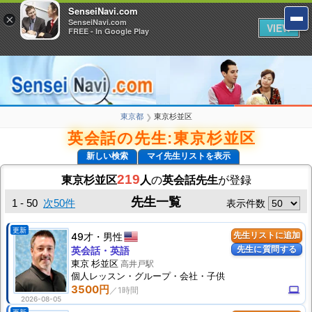
SenseiNavi.com
SenseiNavi.com
×
×
SenseiNavi.com
SenseiNavi.com
VIEW
VIEW
FREE - In Google Play
FREE - In Google Play
東京都
東京杉並区
❯
英会話の先生:東京杉並区
新しい検索
マイ先生リストを表示
219
東京杉並区
人
の
英会話先生
が登録
先生一覧
1 - 50
次50件
表示件数
更新
49才
男性
先生リストに追加
先生に質問する
英会話・英語
東京 杉並区
高井戸駅
個人
レッスン
・グループ・会社・子供
3500円
computer
2026-08-05