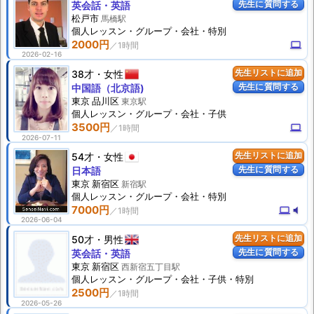
先生に質問する
英会話・英語
松戸市
馬橋駅
個人
レッスン
・グループ・会社・特別
2000円
computer
2026-02-16
38才
女性
先生リストに追加
先生に質問する
中国語（北京語)
東京 品川区
東京駅
個人
レッスン
・グループ・会社・子供
3500円
computer
2026-07-11
54才
女性
先生リストに追加
先生に質問する
日本語
東京 新宿区
新宿駅
個人
レッスン
・グループ・会社・特別
7000円
computer
volume_mute
2026-06-04
50才
男性
先生リストに追加
先生に質問する
英会話・英語
東京 新宿区
西新宿五丁目駅
個人
レッスン
・グループ・会社・子供・特別
2500円
2026-05-26