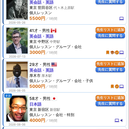
先生に質問する
英会話・英語
東京 世田谷区
代々木上原駅
個人
レッスン
5500円
computer
2026-05-26
41才
男性
先生リストに追加
先生に質問する
英会話・英語
東京 中野区
中野駅
個人
レッスン
・グループ・会社
3000円
turned_in
school
verified
computer
2026-07-13
29才
男性
先生リストに追加
先生に質問する
英会話・英語
厚木市
厚木駅
個人
レッスン
・グループ・会社・子供
5000円
turned_in
verified
computer
2026-06-05
更新
58才
男性
先生リストに追加
先生に質問する
日本語
東京 新宿区
新宿駅
個人
レッスン
・会社・特別
4000円
computer
volume_mute
2026-08-06