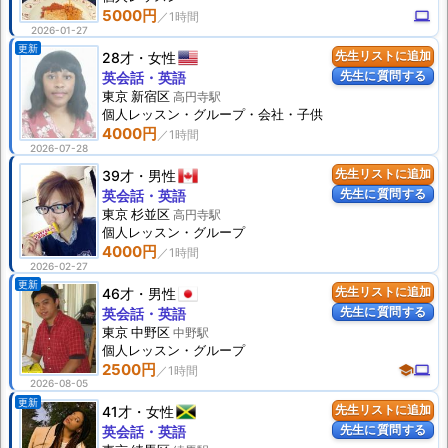
5000円
computer
2026-01-27
更新
28才
女性
先生リストに追加
先生に質問する
英会話・英語
東京 新宿区
高円寺駅
個人
レッスン
・グループ・会社・子供
4000円
2026-07-28
39才
男性
先生リストに追加
先生に質問する
英会話・英語
東京 杉並区
高円寺駅
個人
レッスン
・グループ
4000円
2026-02-27
更新
46才
男性
先生リストに追加
先生に質問する
英会話・英語
東京 中野区
中野駅
個人
レッスン
・グループ
2500円
school
computer
2026-08-05
更新
41才
女性
先生リストに追加
先生に質問する
英会話・英語