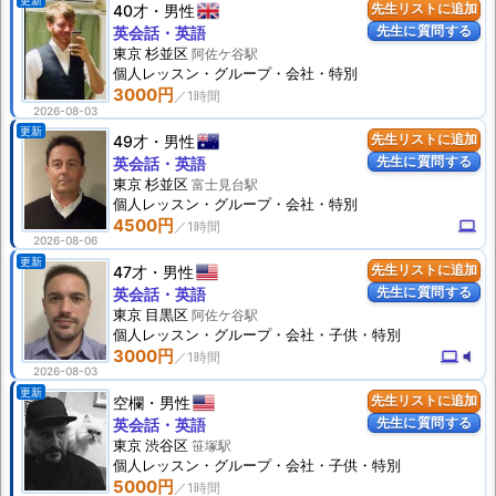
更新
40才
男性
先生リストに追加
先生に質問する
英会話・英語
東京 杉並区
阿佐ケ谷駅
個人
レッスン
・グループ・会社・特別
3000円
2026-08-03
更新
49才
男性
先生リストに追加
先生に質問する
英会話・英語
東京 杉並区
富士見台駅
個人
レッスン
・グループ・会社・特別
4500円
computer
2026-08-06
更新
47才
男性
先生リストに追加
先生に質問する
英会話・英語
東京 目黒区
阿佐ケ谷駅
個人
レッスン
・グループ・会社・子供・特別
3000円
computer
volume_mute
2026-08-03
更新
空欄
男性
先生リストに追加
先生に質問する
英会話・英語
東京 渋谷区
笹塚駅
個人
レッスン
・グループ・会社・子供・特別
5000円