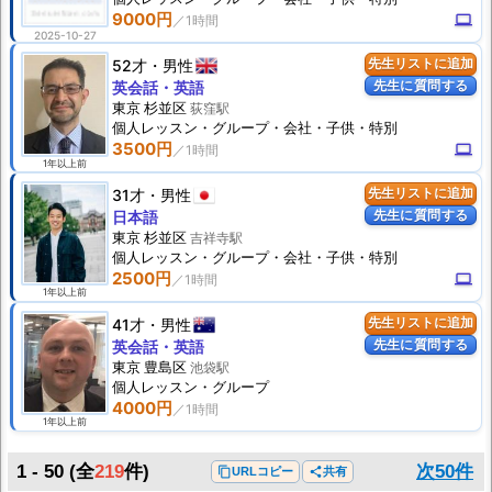
9000円
computer
2025-10-27
52才
男性
先生リストに追加
先生に質問する
英会話・英語
東京 杉並区
荻窪駅
個人
レッスン
・グループ・会社・子供・特別
3500円
computer
1年以上前
31才
男性
先生リストに追加
先生に質問する
日本語
東京 杉並区
吉祥寺駅
個人
レッスン
・グループ・会社・子供・特別
2500円
computer
1年以上前
41才
男性
先生リストに追加
先生に質問する
英会話・英語
東京 豊島区
池袋駅
個人
レッスン
・グループ
4000円
1年以上前
1 - 50
(全
219
件)
次50件
content_copy
URLコピー
share
共有