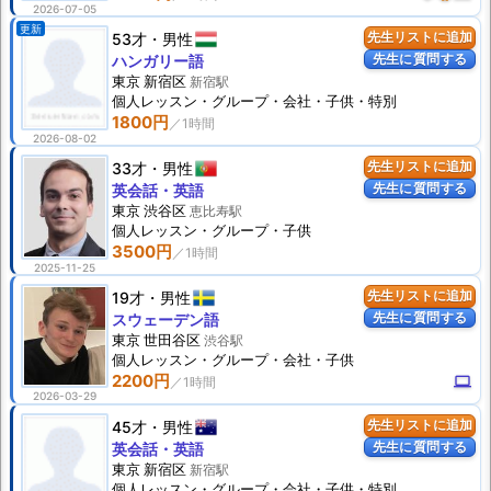
2026-07-05
更新
53才
男性
先生リストに追加
先生に質問する
ハンガリー語
東京 新宿区
新宿駅
個人
レッスン
・グループ・会社・子供・特別
1800円
2026-08-02
33才
男性
先生リストに追加
先生に質問する
英会話・英語
東京 渋谷区
恵比寿駅
個人
レッスン
・グループ・子供
3500円
2025-11-25
19才
男性
先生リストに追加
先生に質問する
スウェーデン語
東京 世田谷区
渋谷駅
個人
レッスン
・グループ・会社・子供
2200円
computer
2026-03-29
45才
男性
先生リストに追加
先生に質問する
英会話・英語
東京 新宿区
新宿駅
個人
レッスン
・グループ・会社・子供・特別