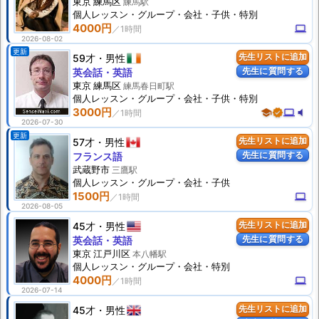
東京 練馬区
練馬駅
個人
レッスン
・グループ・会社・子供・特別
4000円
computer
2026-08-02
更新
59才
男性
先生リストに追加
先生に質問する
英会話・英語
東京 練馬区
練馬春日町駅
個人
レッスン
・グループ・会社・子供・特別
3000円
school
verified
computer
volume_mute
2026-07-30
更新
57才
男性
先生リストに追加
先生に質問する
フランス語
武蔵野市
三鷹駅
個人
レッスン
・グループ・会社・子供
1500円
computer
2026-08-05
45才
男性
先生リストに追加
先生に質問する
英会話・英語
東京 江戸川区
本八幡駅
個人
レッスン
・グループ・会社・特別
4000円
computer
2026-07-14
45才
男性
先生リストに追加