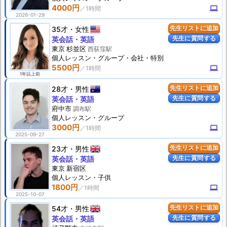
4000円
computer
2026-01-29
35才
女性
先生リストに追加
先生に質問する
英会話・英語
東京 杉並区
西荻窪駅
個人
レッスン
・グループ・会社・特別
5500円
computer
1年以上前
28才
男性
先生リストに追加
先生に質問する
英会話・英語
府中市
調布駅
個人
レッスン
・グループ
3000円
computer
2025-09-27
23才
男性
先生リストに追加
先生に質問する
英会話・英語
東京 新宿区
個人
レッスン
・子供
1800円
computer
2025-10-07
54才
男性
先生リストに追加
先生に質問する
英会話・英語