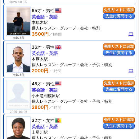
2026-08-02
65才
男性
先生リストに追加
先生に質問する
英会話・英語
本厚木駅
個人
レッスン
・グループ・会社・特別
3500円
computer
1年以上前
36才
男性
先生リストに追加
先生に質問する
英会話・英語
本厚木駅
個人
レッスン
・グループ・会社・子供・特別
2000円
computer
1年以上前
48才
男性
先生リストに追加
先生に質問する
英会話・英語
小田急相模原駅
個人
レッスン
・グループ・会社・子供・特別
2800円
2025-10-06
32才
女性
先生リストに追加
先生に質問する
英会話・英語
上星川駅
個人
レッスン
・グループ・会社・子供・特別