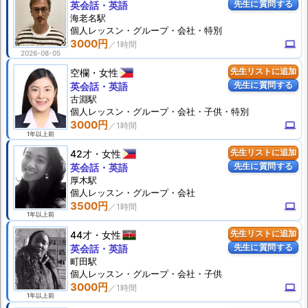
先生に質問する
英会話・英語
海老名駅
個人
レッスン
・グループ・会社・特別
3000円
computer
2026-08-05
空欄
女性
先生リストに追加
先生に質問する
英会話・英語
古淵駅
個人
レッスン
・グループ・会社・子供・特別
3000円
computer
1年以上前
42才
女性
先生リストに追加
先生に質問する
英会話・英語
厚木駅
個人
レッスン
・グループ・会社
3500円
computer
1年以上前
44才
女性
先生リストに追加
先生に質問する
英会話・英語
町田駅
個人
レッスン
・グループ・会社・子供
3000円
computer
1年以上前