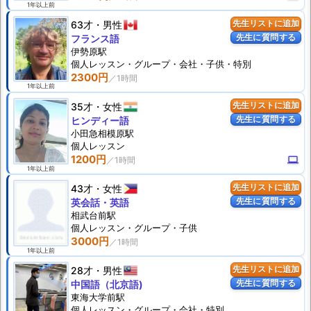
1年以上前
63才
男性
先生リストに追加
先生に質問する
フランス語
伊勢原駅
個人
レッスン
・グループ・会社・子供・特別
2300円
1年以上前
35才
女性
先生リストに追加
先生に質問する
ヒンディー語
小田急相模原駅
個人
レッスン
1200円
computer
1年以上前
43才
女性
先生リストに追加
先生に質問する
英会話・英語
相武台前駅
個人
レッスン
・グループ・子供
3000円
1年以上前
28才
男性
先生リストに追加
先生に質問する
中国語（北京語)
東海大学前駅
個人
レッスン
・グループ・会社・特別