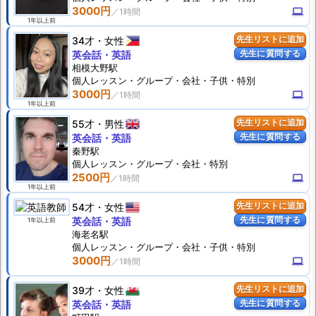
3000円
computer
1年以上前
34才
女性
先生リストに追加
先生に質問する
英会話・英語
相模大野駅
個人
レッスン
・グループ・会社・子供・特別
3000円
computer
1年以上前
55才
男性
先生リストに追加
先生に質問する
英会話・英語
秦野駅
個人
レッスン
・グループ・会社・特別
2500円
computer
1年以上前
54才
女性
先生リストに追加
先生に質問する
英会話・英語
1年以上前
海老名駅
個人
レッスン
・グループ・会社・子供・特別
3000円
computer
39才
女性
先生リストに追加
先生に質問する
英会話・英語