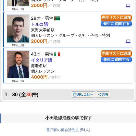
2000円
computer
1年以上前
29才
男性
先生リストに追加
先生に質問する
トルコ語
東海大学前駅
個人
レッスン
・グループ・会社・子供・特別
2000円
computer
1年以上前
43才
男性
先生リストに追加
先生に質問する
イタリア語
海老名駅
個人
レッスン
4000円
1年以上前
1 - 30
(全
30
件)
content_copy
URLコピー
share
共有
小田急線沿線の駅で探す
登戸駅の英会話先生 (54人)