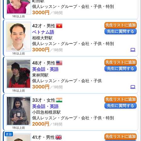
町田駅
個人
レッスン
・グループ・会社・子供・特別
3000円
1年以上前
42才
男性
先生リストに追加
先生に質問する
ベトナム語
相模大野駅
個人
レッスン
・グループ・会社・子供・特別
3000円
computer
1年以上前
48才
男性
先生リストに追加
先生に質問する
英会話・英語
東林間駅
個人
レッスン
・グループ・会社・子供
3000円
computer
1年以上前
33才
女性
先生リストに追加
先生に質問する
英会話・英語
小田急相模原駅
個人
レッスン
・グループ・会社・子供・特別
2000円
1年以上前
更新
41才
男性
先生リストに追加