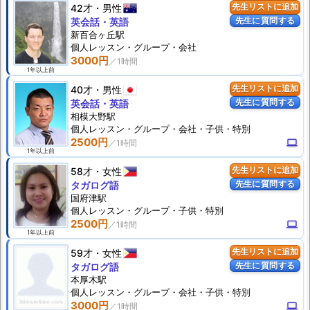
42才
男性
先生リストに追加
先生に質問する
英会話・英語
新百合ヶ丘駅
個人
レッスン
・グループ・会社
3000円
1年以上前
40才
男性
先生リストに追加
先生に質問する
英会話・英語
相模大野駅
個人
レッスン
・グループ・会社・子供・特別
2500円
computer
1年以上前
58才
女性
先生リストに追加
先生に質問する
タガログ語
国府津駅
個人
レッスン
・グループ・子供・特別
2500円
computer
1年以上前
59才
女性
先生リストに追加
先生に質問する
タガログ語
本厚木駅
個人
レッスン
・グループ・会社・子供・特別
3000円
computer