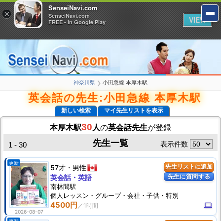
SenseiNavi.com
SenseiNavi.com
×
×
SenseiNavi.com
SenseiNavi.com
VIEW
VIEW
FREE - In Google Play
FREE - In Google Play
神奈川県
小田急線 本厚木駅
❯
英会話の先生:小田急線 本厚木駅
新しい検索
マイ先生リストを表示
30
本厚木駅
人
の
英会話先生
が登録
先生一覧
表示件数
1 - 30
更新
57才
男性
先生リストに追加
先生に質問する
英会話・英語
南林間駅
個人
レッスン
・グループ・会社・子供・特別
4500円
computer
2026-08-07