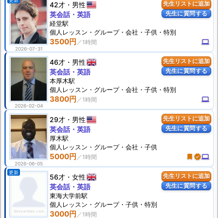
更新
42才
男性
先生リストに追加
先生に質問する
英会話・英語
経堂駅
個人
レッスン
・グループ・会社・子供・特別
3500円
computer
2026-07-31
46才
男性
先生リストに追加
先生に質問する
英会話・英語
本厚木駅
個人
レッスン
・グループ・会社・子供・特別
3800円
computer
2026-02-04
29才
男性
先生リストに追加
先生に質問する
英会話・英語
厚木駅
個人
レッスン
・グループ・会社・子供
5000円
turned_in
verified
computer
2026-06-05
更新
56才
女性
先生リストに追加
先生に質問する
英会話・英語
東海大学前駅
個人
レッスン
・グループ・子供・特別
3000円