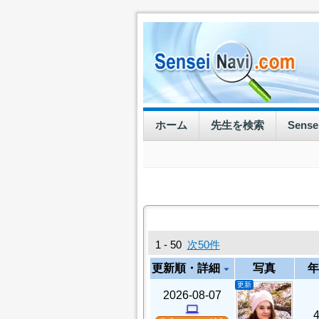
ホーム
先生を検索
Sens
1 - 50
次50件
更新順・詳細
写真
年
arrow_drop_down
更新
2026-08-07
computer