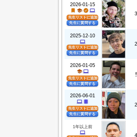
2026-01-15
turned_in
school
verified
computer
先生リストに追加
先生に質問する
2025-12-10
computer
先生リストに追加
先生に質問する
2026-01-05
school
computer
先生リストに追加
先生に質問する
2026-06-01
computer
theaters
先生リストに追加
先生に質問する
1年以上前
computer