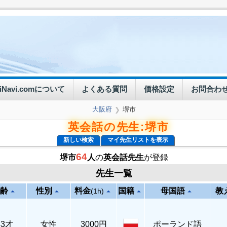
eiNavi.comについて
よくある質問
価格設定
お問合わ
大阪府
堺市
❯
英会話の先生:堺市
新しい検索
マイ先生リストを表示
64
堺市
人
の
英会話先生
が登録
先生一覧
齢
性別
料金
国籍
母国語
教
arrow_drop_up
arrow_drop_up
arrow_drop_up
arrow_drop_up
arrow_drop_up
(1h)
43才
女性
3000円
ポーランド語