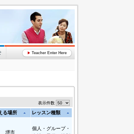
せ
Teacher Enter Here
▶
表示件数
える場所
レッスン種類
arrow_drop_up
arrow_drop_up
個人
・グループ・
堺市