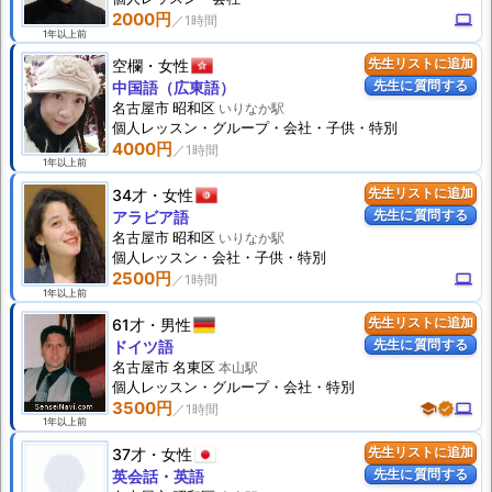
2000円
computer
1年以上前
空欄
女性
先生リストに追加
先生に質問する
中国語（広東語）
名古屋市 昭和区
いりなか駅
個人
レッスン
・グループ・会社・子供・特別
4000円
1年以上前
34才
女性
先生リストに追加
先生に質問する
アラビア語
名古屋市 昭和区
いりなか駅
個人
レッスン
・会社・子供・特別
2500円
computer
1年以上前
61才
男性
先生リストに追加
先生に質問する
ドイツ語
名古屋市 名東区
本山駅
個人
レッスン
・グループ・会社・特別
3500円
school
verified
computer
1年以上前
37才
女性
先生リストに追加
先生に質問する
英会話・英語