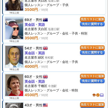
名古屋市 天白区
塩釜口駅
個人
レッスン
・グループ・子供
3500円
1年以上前
69才
男性
先生リストに追加
先生に質問する
英会話・英語
名古屋市 天白区
塩釜口駅
個人
レッスン
・グループ・会社・子供・特別
3500円
1年以上前
54才
男性
先生リストに追加
先生に質問する
英会話・英語
名古屋市 緑区
有松駅
個人
レッスン
・グループ・会社・子供
4000円
1年以上前
60才
女性
先生リストに追加
先生に質問する
英会話・英語
名古屋市 千種区
今池駅
個人
レッスン
・グループ・会社・特別
4500円
school
verified
computer
1年以上前
43才
男性
先生リストに追加