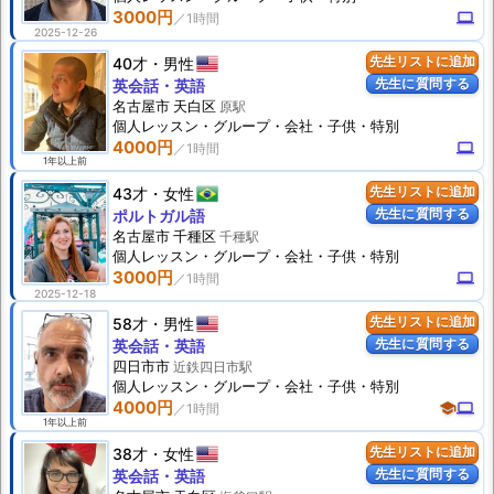
3000円
computer
2025-12-26
40才
男性
先生リストに追加
先生に質問する
英会話・英語
名古屋市 天白区
原駅
個人
レッスン
・グループ・会社・子供・特別
4000円
computer
1年以上前
43才
女性
先生リストに追加
先生に質問する
ポルトガル語
名古屋市 千種区
千種駅
個人
レッスン
・グループ・会社・子供・特別
3000円
computer
2025-12-18
58才
男性
先生リストに追加
先生に質問する
英会話・英語
四日市市
近鉄四日市駅
個人
レッスン
・グループ・会社・子供・特別
4000円
school
computer
1年以上前
38才
女性
先生リストに追加
先生に質問する
英会話・英語