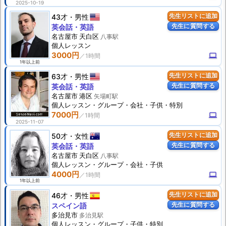
2025-10-19
43才
男性
先生リストに追加
先生に質問する
英会話・英語
名古屋市 天白区
八事駅
個人
レッスン
3000円
computer
1年以上前
63才
男性
先生リストに追加
先生に質問する
英会話・英語
名古屋市 港区
矢場町駅
個人
レッスン
・グループ・会社・子供・特別
7000円
computer
2025-11-07
50才
女性
先生リストに追加
先生に質問する
英会話・英語
名古屋市 天白区
八事駅
個人
レッスン
・グループ・会社・子供
4000円
computer
1年以上前
46才
男性
先生リストに追加
先生に質問する
スペイン語
多治見市
多治見駅
個人
レッスン
・グループ・子供・特別