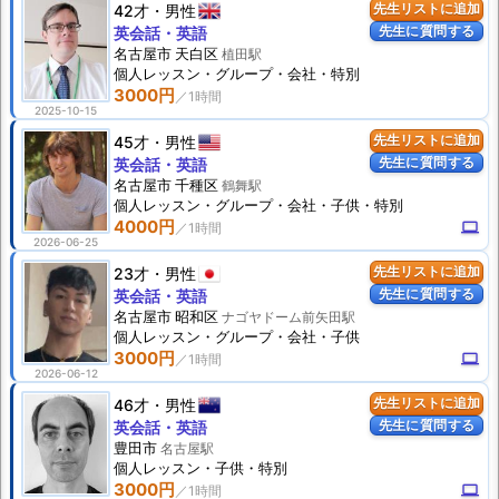
42才
男性
先生リストに追加
先生に質問する
英会話・英語
名古屋市 天白区
植田駅
個人
レッスン
・グループ・会社・特別
3000円
2025-10-15
45才
男性
先生リストに追加
先生に質問する
英会話・英語
名古屋市 千種区
鶴舞駅
個人
レッスン
・グループ・会社・子供・特別
4000円
computer
2026-06-25
23才
男性
先生リストに追加
先生に質問する
英会話・英語
名古屋市 昭和区
ナゴヤドーム前矢田駅
個人
レッスン
・グループ・会社・子供
3000円
computer
2026-06-12
46才
男性
先生リストに追加
先生に質問する
英会話・英語
豊田市
名古屋駅
個人
レッスン
・子供・特別
3000円
computer