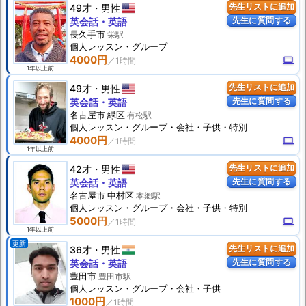
49才
男性
先生リストに追加
先生に質問する
英会話・英語
長久手市
栄駅
個人
レッスン
・グループ
4000円
computer
1年以上前
49才
男性
先生リストに追加
先生に質問する
英会話・英語
名古屋市 緑区
有松駅
個人
レッスン
・グループ・会社・子供・特別
4000円
computer
1年以上前
42才
男性
先生リストに追加
先生に質問する
英会話・英語
名古屋市 中村区
本郷駅
個人
レッスン
・グループ・会社・子供・特別
5000円
computer
1年以上前
更新
36才
男性
先生リストに追加
先生に質問する
英会話・英語
豊田市
豊田市駅
個人
レッスン
・グループ・会社・子供
1000円