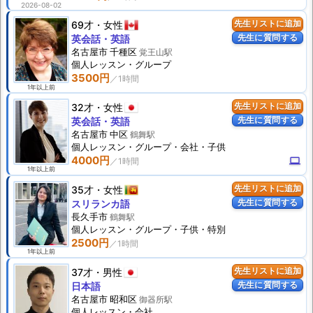
2026-08-02
69才
女性
先生リストに追加
先生に質問する
英会話・英語
名古屋市 千種区
覚王山駅
個人
レッスン
・グループ
3500円
1年以上前
32才
女性
先生リストに追加
先生に質問する
英会話・英語
名古屋市 中区
鶴舞駅
個人
レッスン
・グループ・会社・子供
4000円
computer
1年以上前
35才
女性
先生リストに追加
先生に質問する
スリランカ語
長久手市
鶴舞駅
個人
レッスン
・グループ・子供・特別
2500円
1年以上前
37才
男性
先生リストに追加
先生に質問する
日本語
名古屋市 昭和区
御器所駅
個人
レッスン
・会社