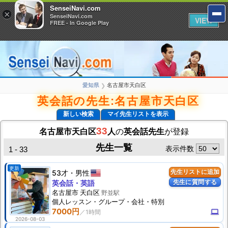
SenseiNavi.com
SenseiNavi.com
×
×
SenseiNavi.com
SenseiNavi.com
VIEW
VIEW
FREE - In Google Play
FREE - In Google Play
愛知県
名古屋市天白区
❯
英会話の先生:名古屋市天白区
新しい検索
マイ先生リストを表示
33
名古屋市天白区
人
の
英会話先生
が登録
先生一覧
表示件数
1 - 33
更新
53才
男性
先生リストに追加
先生に質問する
英会話・英語
名古屋市 天白区
野並駅
個人
レッスン
・グループ・会社・特別
7000円
computer
2026-08-03