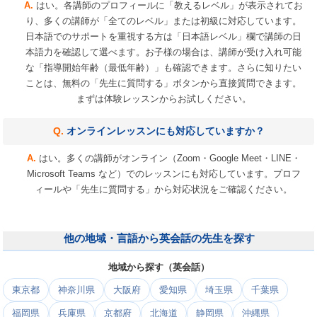
はい。各講師のプロフィールに「教えるレベル」が表示されてお
り、多くの講師が「全てのレベル」または初級に対応しています。
日本語でのサポートを重視する方は「日本語レベル」欄で講師の日
本語力を確認して選べます。お子様の場合は、講師が受け入れ可能
な「指導開始年齢（最低年齢）」も確認できます。さらに知りたい
ことは、無料の「先生に質問する」ボタンから直接質問できます。
まずは体験レッスンからお試しください。
オンラインレッスンにも対応していますか？
はい。多くの講師がオンライン（Zoom・Google Meet・LINE・
Microsoft Teams など）でのレッスンにも対応しています。プロフ
ィールや「先生に質問する」から対応状況をご確認ください。
他の地域・言語から英会話の先生を探す
地域から探す（英会話）
東京都
神奈川県
大阪府
愛知県
埼玉県
千葉県
福岡県
兵庫県
京都府
北海道
静岡県
沖縄県