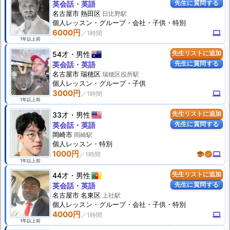
先生に質問する
英会話・英語
名古屋市 熱田区
日比野駅
個人
レッスン
・グループ・会社・子供・特別
6000円
computer
1年以上前
54才
男性
先生リストに追加
先生に質問する
英会話・英語
名古屋市 瑞穂区
瑞穂区役所駅
個人
レッスン
・グループ・子供
3000円
computer
1年以上前
33才
男性
先生リストに追加
先生に質問する
英会話・英語
岡崎市
岡崎駅
個人
レッスン
・特別
1000円
school
verified
computer
1年以上前
44才
男性
先生リストに追加
先生に質問する
英会話・英語
名古屋市 名東区
上社駅
個人
レッスン
・グループ・会社・子供・特別
4000円
computer
1年以上前