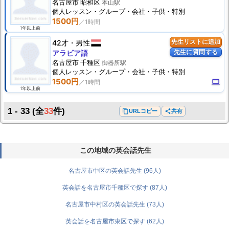
名古屋市 昭和区
本山駅
個人
レッスン
・グループ・会社・子供・特別
1500円
1年以上前
42才
男性
先生リストに追加
先生に質問する
アラビア語
名古屋市 千種区
御器所駅
個人
レッスン
・グループ・会社・子供・特別
1500円
computer
1年以上前
1 - 33
(全
33
件)
content_copy
URLコピー
share
共有
この地域の英会話先生
名古屋市中区の英会話先生 (96人)
英会話を名古屋市千種区で探す (87人)
名古屋市中村区の英会話先生 (73人)
英会話を名古屋市東区で探す (62人)