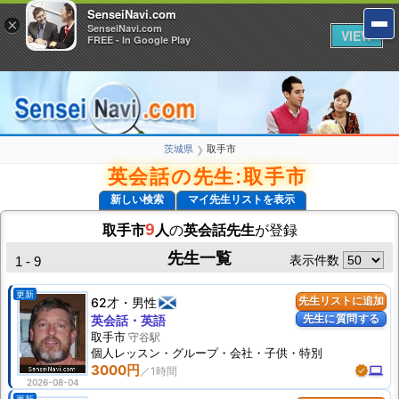
SenseiNavi.com
SenseiNavi.com
×
×
SenseiNavi.com
SenseiNavi.com
VIEW
VIEW
FREE - In Google Play
FREE - In Google Play
茨城県
取手市
❯
英会話の先生:取手市
新しい検索
マイ先生リストを表示
9
取手市
人
の
英会話先生
が登録
先生一覧
表示件数
1 - 9
更新
62才
男性
先生リストに追加
先生に質問する
英会話・英語
取手市
守谷駅
個人
レッスン
・グループ・会社・子供・特別
3000円
verified
computer
2026-08-04