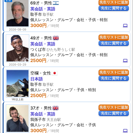
更新
69才
男性
先生リストに追加
先生に質問する
英会話・英語
取手市
取手駅
個人
レッスン
・グループ・会社・子供・特別
3000円
computer
2026-08-09
49才
男性
先生リストに追加
先生に質問する
英会話・英語
つくば市
ひたち野うしく駅
個人
レッスン
・グループ・会社・子供・特別
2500円
computer
2026-03-29
空欄
女性
先生リストに追加
先生に質問する
日本語
取手市
取手駅
個人
レッスン
・グループ・子供・特別
2500円
1年以上前
37才
男性
先生リストに追加
先生に質問する
英会話・英語
我孫子市
天王台駅
個人
レッスン
・グループ・会社・子供
3000円
computer