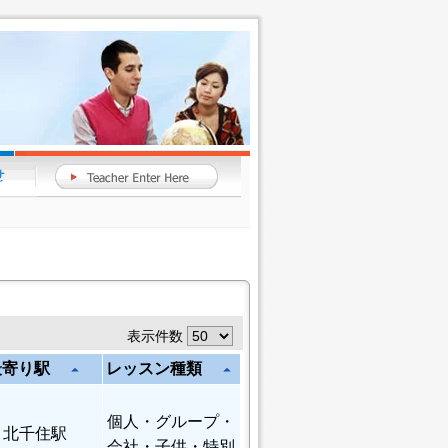
表示件数
最寄り駅
レッスン種類
arrow_drop_up
arrow_drop_up
個人
・グループ・
北千住駅
会社・子供・特別