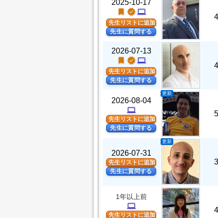
2025-10-17
turned_in
verified
computer
先生リストに追加
先生に質問する
2026-07-13
turned_in
verified
computer
先生リストに追加
先生に質問する
更新
2026-08-04
computer
先生リストに追加
先生に質問する
更新
2026-07-31
先生リストに追加
先生に質問する
1年以上前
computer
先生リストに追加