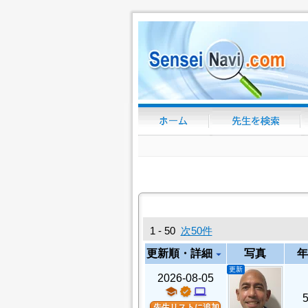
1 - 50
次50件
更新順・詳細
写真
年
arrow_drop_down
更新
2026-08-05
school
verified
computer
先生リストに追加