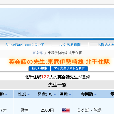
東京都
東武伊勢崎線 北千住駅
❯
英会話の先生:東武伊勢崎線 北千住駅
新しい検索
マイ先生リストを表示
127
北千住駅
人
の
英会話先生
が登録
先生一覧
齢
性別
料金
国籍
母国語
arrow_drop_up
arrow_drop_up
arrow_drop_up
arrow_drop_up
arrow_drop_up
(1h)
57才
男性
2500円
英会話・英語