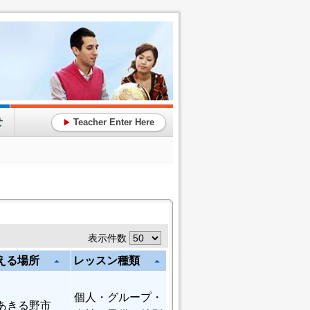
せ
Teacher Enter Here
▶
表示件数
える場所
レッスン種類
arrow_drop_up
arrow_drop_up
個人
・グループ・
あきる野市