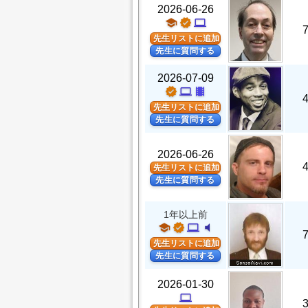
2026-06-26
school
verified
computer
先生リストに追加
先生に質問する
2026-07-09
verified
computer
theaters
先生リストに追加
先生に質問する
2026-06-26
先生リストに追加
先生に質問する
1年以上前
school
verified
computer
volume_mute
先生リストに追加
先生に質問する
2026-01-30
computer