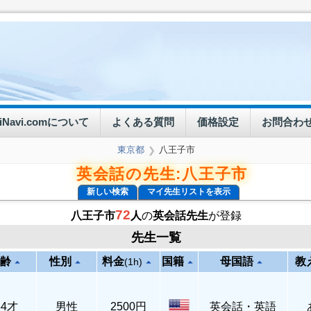
eiNavi.comについて
よくある質問
価格設定
お問合わ
東京都
八王子市
❯
英会話の先生:八王子市
新しい検索
マイ先生リストを表示
72
八王子市
人
の
英会話先生
が登録
先生一覧
齢
性別
料金
国籍
母国語
教
arrow_drop_up
arrow_drop_up
arrow_drop_up
arrow_drop_up
arrow_drop_up
(1h)
54才
男性
2500円
英会話・英語