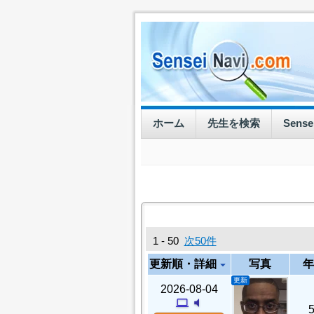
ホーム
先生を検索
Sens
1 - 50
次50件
更新順・詳細
写真
年
arrow_drop_down
更新
2026-08-04
computer
volume_mute